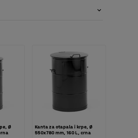
no kada su vam ruke pune! Poklopac također
jem poklopca.
rpe, Ø
Kanta za otapala i krpe, Ø
crna
550x780 mm, 160 L, crna