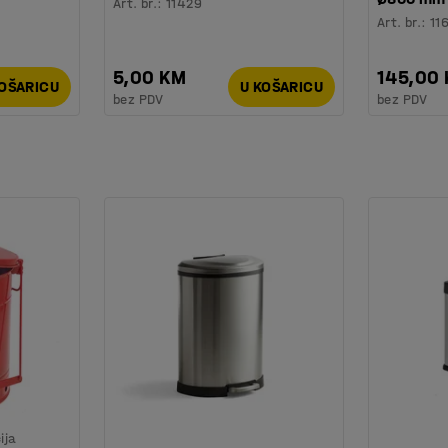
Art. br.
:
11429
Art. br.
:
11
5,00 KM
145,00
KOŠARICU
U KOŠARICU
bez PDV
bez PDV
ija