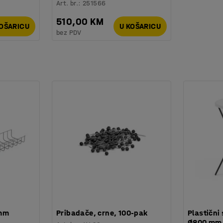
Art. br.
:
251566
510,00 KM
KOŠARICU
U KOŠARICU
bez PDV
 mm
Pribadače, crne, 100-pak
Plastični 
Ø800 mm