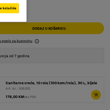
ve kolačiće
 KM
DODAJ U KOŠARICU
a popis za kupovinu
ncja od 7 godina
Sanitarne vreće, 10 rola (100 kom/rola), 30 L, bijele
Art. br.: 205202
178,00 KM
bez PDV