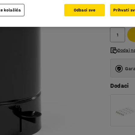
e kolačića
Odbaci sve
Prihvati s
299,00
bez PDV
Dodaj n
Gara
Dodaci