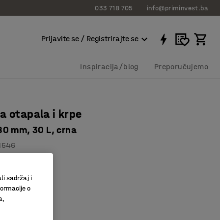
033 718 705
info@priminvest.ba
Prijavite se / Registrirajte se
Inspiracija/blog
Preporučujemo
a otapala i krpe
0 mm, 30 L, crna
1546
poklopac
dala
li sadržaj i
ivi otpad
formacije o
a,