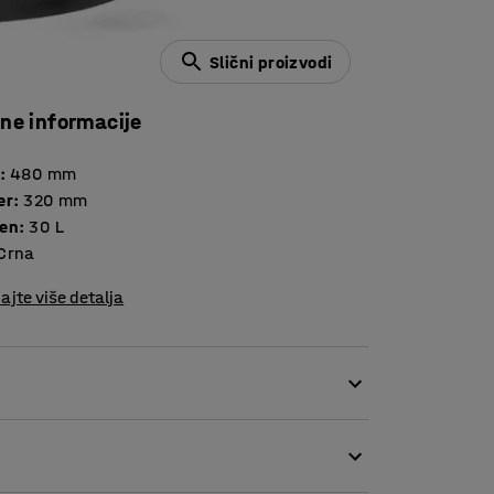
Slični proizvodi
čne informacije
:
480
mm
er
:
320
mm
en
:
30
L
Crna
ajte više detalja
čnoj pedali možete brzo otvoriti poklopac bez