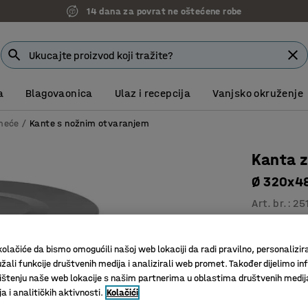
14 dana za povrat ne oštećene robe
a
Blagovaonica
Ulaz i recepcija
Vanjsko okruženje
meće
Kante s nožnim otvaranjem
Kanta z
Ø 320x48
Art. br.
:
25
Zaštitni 
Nožna pe
olačiće da bismo omogućili našoj web lokaciji da radi pravilno, personalizira
Za zapalj
žali funkcije društvenih medija i analizirali web promet. Također dijelimo in
štenju naše web lokacije s našim partnerima u oblastima društvenih medij
Boja
:
Crna
 i analitičkih aktivnosti.
Kolačići