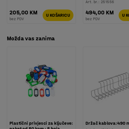
Art. br.
:
251556
205,00 KM
494,00 KM
U KOŠARICU
U 
bez PDV
bez PDV
Možda vas zanima
Plastični privjesci za ključeve:
Držač kablova:490
paket od 50 kom : 5 boja