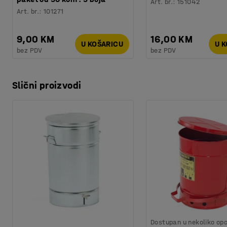
Art. br.
:
151042
Art. br.
:
101271
9,00 KM
16,00 KM
U KOŠARICU
U 
bez PDV
bez PDV
Slični proizvodi
Dostupan u nekoliko opc