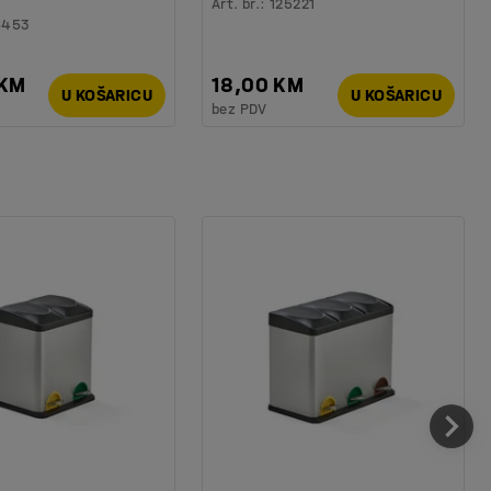
Art. br.
:
125221
6453
 KM
18,00 KM
U KOŠARICU
U KOŠARICU
bez PDV