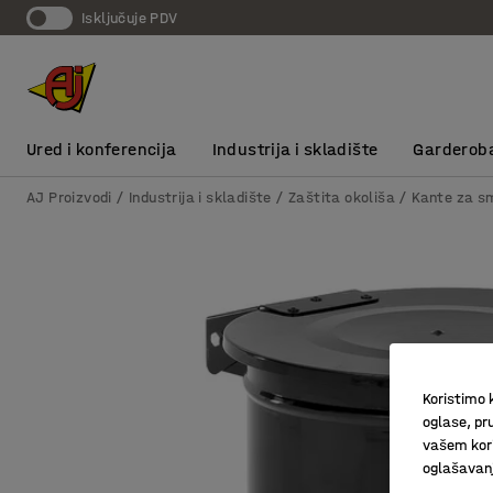
Isključuje PDV
Ured i konferencija
Industrija i skladište
Garderob
AJ Proizvodi
Industrija i skladište
Zaštita okoliša
Kante za s
Koristimo k
oglase, pru
vašem kori
oglašavanja