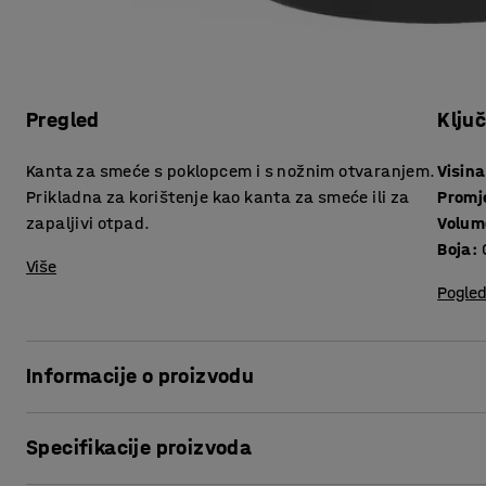
Pregled
Klju
Kanta za smeće s poklopcem i s nožnim otvaranjem.
Visina
Prikladna za korištenje kao kanta za smeće ili za
Promj
zapaljivi otpad.
Volum
Boja
:
Više
Pogled
Informacije o proizvodu
Kanta u obliku cilindra od vruće galvaniziranog metala.
Specifikacije proizvoda
Poklopac sakriva i štiti sadržaj kante. Zahvaljujući prakti