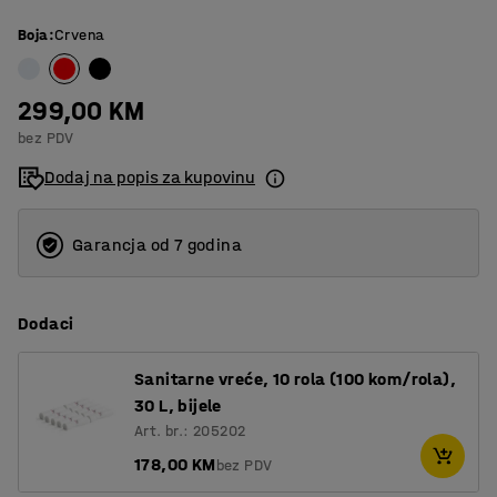
Boja
:
Crvena
299,00 KM
bez PDV
Dodaj na popis za kupovinu
Garancja od 7 godina
Dodaci
Sanitarne vreće, 10 rola (100 kom/rola),
30 L, bijele
Art. br.: 205202
178,00 KM
bez PDV