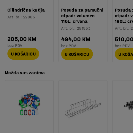
Cilindrična kutija
Posuda za pamučni
Posuda 
otpad: volumen
otpad: 
Art. br.
:
22885
115L: crvena
160L: c
Art. br.
:
251553
Art. br.
:
2
205,00 KM
494,00 KM
510,0
bez PDV
bez PDV
bez PDV
U KOŠARICU
U KOŠARICU
U KOŠ
Možda vas zanima