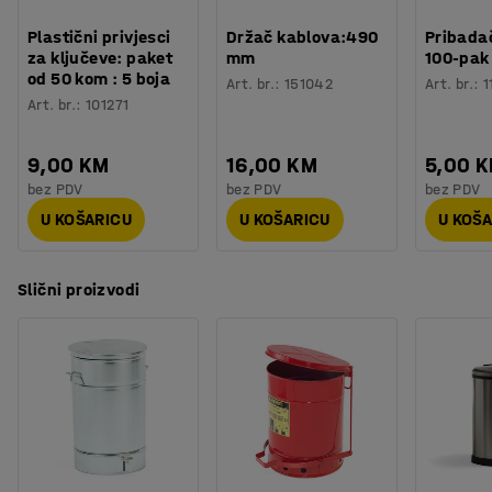
Plastični privjesci
Držač kablova:490
Pribadač
za ključeve: paket
mm
100-pak
od 50 kom : 5 boja
Art. br.
:
151042
Art. br.
:
1
Art. br.
:
101271
9,00 KM
16,00 KM
5,00 
bez PDV
bez PDV
bez PDV
U KOŠARICU
U KOŠARICU
U KOŠ
Slični proizvodi