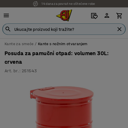
14 dana za povrat ne oštećene robe
Kante za smeće
Kante s nožnim otvaranjem
Posuda za pamučni otpad: volumen 30L:
crvena
Art. br.
:
251543