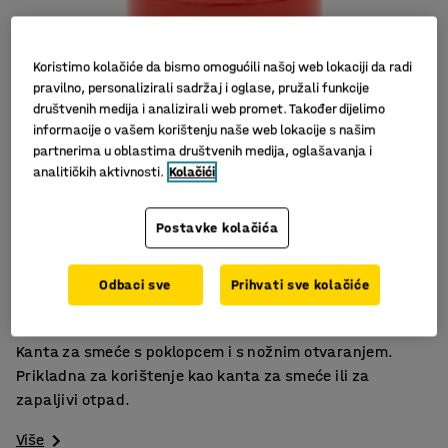
Koristimo kolačiće da bismo omogućili našoj web lokaciji da radi
pravilno, personalizirali sadržaj i oglase, pružali funkcije
društvenih medija i analizirali web promet. Također dijelimo
informacije o vašem korištenju naše web lokacije s našim
partnerima u oblastima društvenih medija, oglašavanja i
analitičkih aktivnosti.
Kolačići
Slični proizvodi
Postavke kolačića
Zaštitni poklopac
Odbaci sve
Prihvati sve kolačiće
Nožna pedala
Za zapaljivi otpad
Kanta za smeće s poklopcem i s nožnim otvaranjem.
Prikladna za korištenje kao kanta za smeće ili za
zapaljivi otpad.
Više