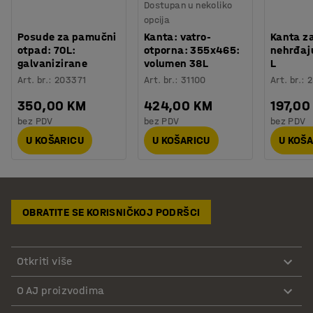
Dostupan u nekoliko
opcija
Posude za pamučni
Kanta: vatro-
Kanta z
otpad: 70L:
otporna: 355x465:
nehrđaju
galvanizirane
volumen 38L
L
Art. br.
:
203371
Art. br.
:
31100
Art. br.
:
2
350,00 KM
424,00 KM
197,00
bez PDV
bez PDV
bez PDV
U KOŠARICU
U KOŠARICU
U KOŠ
OBRATITE SE KORISNIČKOJ PODRŠCI
Otkriti više
O AJ proizvodima