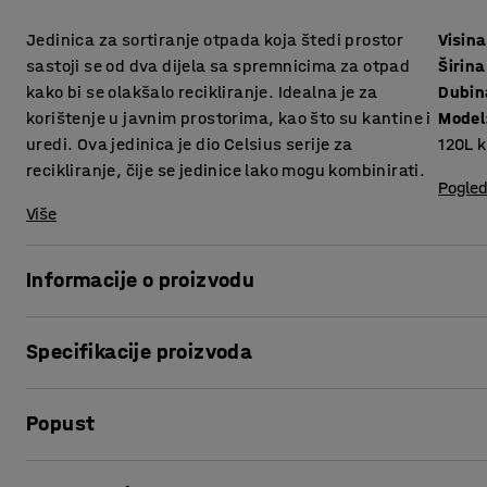
Jedinica za sortiranje otpada koja štedi prostor
Visina
sastoji se od dva dijela sa spremnicima za otpad
Širina
kako bi se olakšalo recikliranje. Idealna je za
Dubin
korištenje u javnim prostorima, kao što su kantine i
Model
uredi. Ova jedinica je dio Celsius serije za
120L k
recikliranje, čije se jedinice lako mogu kombinirati.
Pogled
Više
Informacije o proizvodu
Serija za recikliranje Celsius ima moderan, elegantan izgled
Specifikacije proizvoda
odgovarati dizajnu i stilu ostalog namještaja i opreme!
Visina
:
1100
mm
Ova jedinica je vrlo praktična i zauzima vrlo malo prostora,
Popust
Širina
:
1100
mm
prostora, uključujući urede, kantine, fotokopirnice i drug
Dubina
:
620
mm
Model
:
120L kanta + 90 L kanta + 1 x 21 L kutija + 10 L kutij
Ispis stranice
Ova jedinica za recikliranje cjelovito je rješenje s dva odje