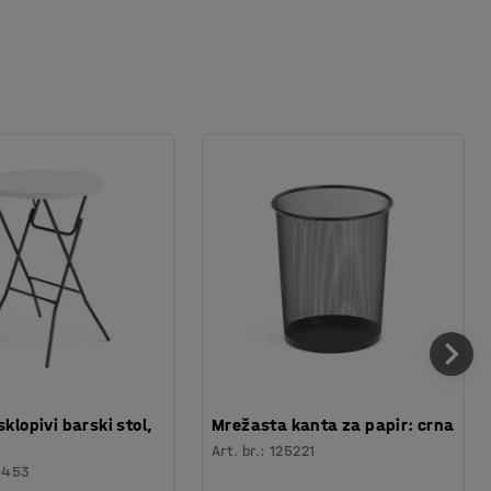
sklopivi barski stol,
Mrežasta kanta za papir: crna
Art. br.
:
125221
6453