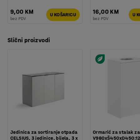
9,00 KM
16,00 KM
U KOŠARICU
U 
bez PDV
bez PDV
Slični proizvodi
Jedinica za sortiranje otpada
Ormarić za stalak za
CELSIUS, 3 jedinice, bijela, 3 x
V980xŠ450xD450:125l