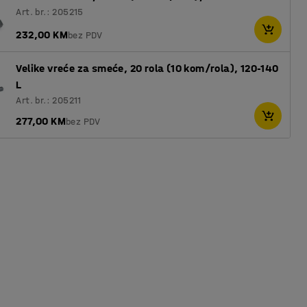
Art. br.: 205215
232,00 KM
bez PDV
Velike vreće za smeće, 20 rola (10 kom/rola), 120-140
L
Art. br.: 205211
277,00 KM
bez PDV