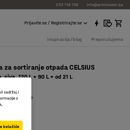
033 718 705
info@priminvest.ba
Prijavite se / Registrirajte se
Inspiracija/blog
Preporučujemo
a za sortiranje otpada CELSIUS
e, siva, 120 L + 90 L + od 21 L
5332
li sadržaj i
no recikliranje
formacije o
na
a,
boje
ve kolačiće