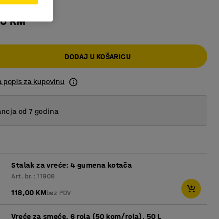
00 KM
DODAJ U KOŠARICU
a popis za kupovinu
ncja od 7 godina
Stalak za vreće: 4 gumena kotača
Art. br.: 11908
118,00 KM
bez PDV
Vreće za smeće, 6 rola (50 kom/rola), 50 L