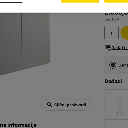
2.693,
bez PDV
Dodaj n
Gara
Dodaci
Slični proizvodi
čne informacije