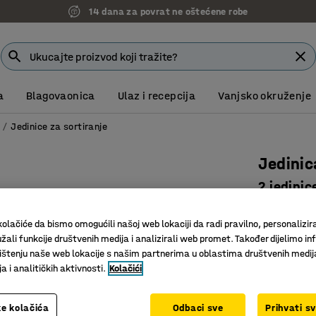
14 dana za povrat ne oštećene robe
a
Blagovaonica
Ulaz i recepcija
Vanjsko okruženje
e
Jedinice za sortiranje
Jedinic
2 jedinic
Art. br.
:
25
olačiće da bismo omogućili našoj web lokaciji da radi pravilno, personalizira
Jednostav
žali funkcije društvenih medija i analizirali web promet. Također dijelimo in
Fleksibil
štenju naše web lokacije s našim partnerima u oblastima društvenih medij
 i analitičkih aktivnosti.
Kolačići
Moderne 
Boja
:
Siva
e kolačića
Odbaci sve
Prihvati s