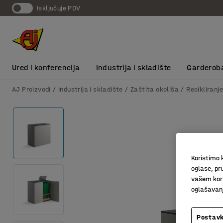
Isključuje PDV
Ured i konferencija
Industrija i skladište
Garderob
AJ Proizvodi
Industrija i skladište
Zaštita okoliša
Recikliranj
Koristimo k
oglase, pru
vašem kori
oglašavanja
Postavk