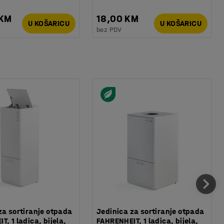
 KM
18,00 KM
U KOŠARICU
U KOŠARICU
bez PDV
za sortiranje otpada
Jedinica za sortiranje otpada
, 1 ladica, bijela,
FAHRENHEIT, 1 ladica, bijela,