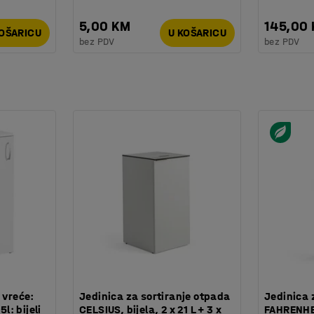
5,00 KM
145,00
KOŠARICU
U KOŠARICU
bez PDV
bez PDV
 vreće:
Jedinica za sortiranje otpada
Jedinica 
: bijeli
CELSIUS, bijela, 2 x 21 L + 3 x
FAHRENHEIT