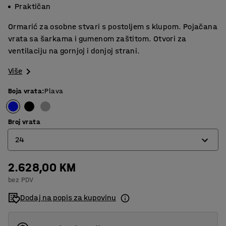
Praktičan
Ormarić za osobne stvari s postoljem s klupom. Pojačana
vrata sa šarkama i gumenom zaštitom. Otvori za
ventilaciju na gornjoj i donjoj strani.
Više
Boja vrata
:
Plava
Broj vrata
24
2.628,00 KM
6
bez PDV
12
Dodaj na popis za kupovinu
18
24