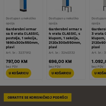
Dostupan u nekoliko
Dostupan u nekoliko
Dostupan 
opcija
opcija
opcija
Garderobni ormar
Garderobni ormar s
Gardero
sa 6 vrata CLASSIC,
4 vrata CLASSIC, s
3 vrata 
postolje, 1 sekcija,
klupom, 1 sekcija,
klupom, 
1890x300x550mm,
2120x300x550mm,
2120x6
plavi
plavi
plavi
Art. br.
:
3237912
Art. br.
:
3240332
Art. br.
:
3
797,00 KM
696,00 KM
1.092
bez PDV
bez PDV
bez PDV
U KOŠARICU
U KOŠARICU
U KOŠ
OBRATITE SE KORISNIČKOJ PODRŠCI