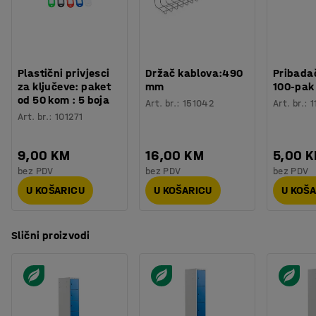
Plastični privjesci
Držač kablova:490
Pribadač
za ključeve: paket
mm
100-pak
od 50 kom : 5 boja
Art. br.
:
151042
Art. br.
:
1
Art. br.
:
101271
9,00 KM
16,00 KM
5,00 
bez PDV
bez PDV
bez PDV
U KOŠARICU
U KOŠARICU
U KOŠ
Slični proizvodi