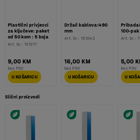
Plastični privjesci
Držač kablova:490
Pribadač
za ključeve: paket
mm
100-pak
od 50 kom : 5 boja
Art. br.
:
151042
Art. br.
:
1
Art. br.
:
101271
9,00 KM
16,00 KM
5,00 
bez PDV
bez PDV
bez PDV
U KOŠARICU
U KOŠARICU
U KOŠ
Slični proizvodi