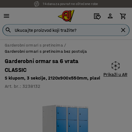
14 dana za povrat ne oštećene robe
7 godina garancije
Garderobni ormari s pretincima
Garderobni ormari s pretincima bez postolja
Garderobni ormar sa 6 vrata
CLASSIC
Prikaži u AR
S klupom, 3 sekcije, 2120x900x550mm, plavi
Art. br.
:
3238132