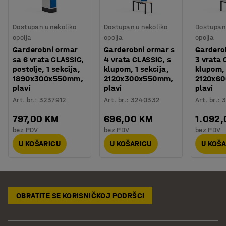
Dostupan u nekoliko
Dostupan u nekoliko
Dostupan 
opcija
opcija
opcija
Garderobni ormar
Garderobni ormar s
Gardero
sa 6 vrata CLASSIC,
4 vrata CLASSIC, s
3 vrata 
postolje, 1 sekcija,
klupom, 1 sekcija,
klupom, 
1890x300x550mm,
2120x300x550mm,
2120x6
plavi
plavi
plavi
Art. br.
:
3237912
Art. br.
:
3240332
Art. br.
:
3
797,00 KM
696,00 KM
1.092
bez PDV
bez PDV
bez PDV
U KOŠARICU
U KOŠARICU
U KOŠ
OBRATITE SE KORISNIČKOJ PODRŠCI