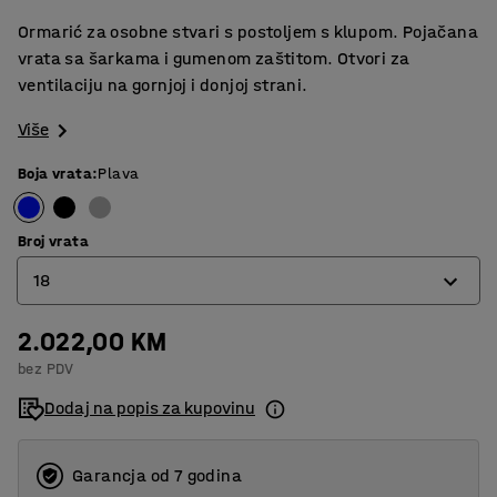
Ormarić za osobne stvari s postoljem s klupom. Pojačana
vrata sa šarkama i gumenom zaštitom. Otvori za
ventilaciju na gornjoj i donjoj strani.
Više
Boja vrata
:
Plava
Broj vrata
18
2.022,00 KM
6
bez PDV
12
Dodaj na popis za kupovinu
18
24
Garancja od 7 godina