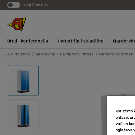
Isključuje PDV
Ured i konferencija
Industrija i skladište
Garderob
AJ Proizvodi
Garderoba
Garderobni ormari
Garderobni ormari
Koristimo k
oglase, pru
vašem kori
oglašavanja