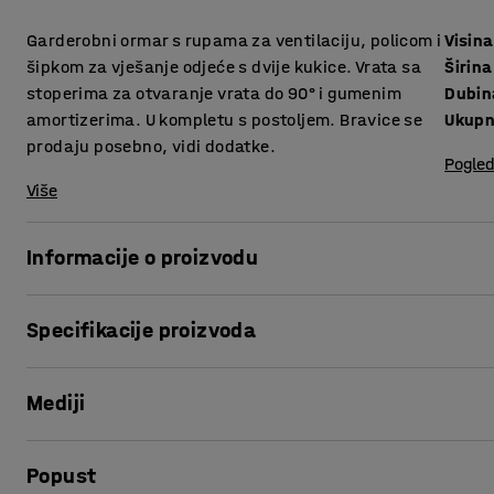
Garderobni ormar s rupama za ventilaciju, policom i
Visina
šipkom za vješanje odjeće s dvije kukice. Vrata sa
Širina
stoperima za otvaranje vrata do 90° i gumenim
Dubin
amortizerima. U kompletu s postoljem. Bravice se
Ukupn
prodaju posebno, vidi dodatke.
Pogled
Više
Informacije o proizvodu
Kvalitetni ormarići za odjeću nude puno mogućnosti za p
Specifikacije proizvoda
konstrukcije obojani praškastom tehnikom.
Visina
:
1740
mm
Vrata ormara imaju stopere i gumenu zaštitu za glatko i tih
Mediji
Širina
:
900
mm
gornje strane ormara sprečavaju skupljanje vlage.
Dubina
:
550
mm
Ukupna visina
:
1890
mm
Prikaži proizvod u 3D
Koristite ormariće za spremanje odjeće i osobnih predmeta 
Popust
Vrsta vrata
:
Ojačani jednostruki lim
Ormarići dolaze s dodacima kako bi se olakšalo spremanje o