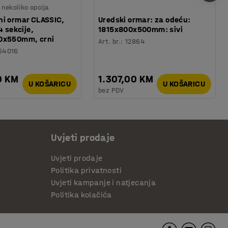
nekoliko opcija
i ormar CLASSIC,
Uredski ormar: za odeću:
4 sekcije,
1815x800x500mm: sivi
0x550mm, crni
Art. br.
:
12864
54016
0 KM
1.307,00 KM
U KOŠARICU
U KOŠARICU
bez PDV
Uvjeti prodaje
Uvjeti prodaje
Politika privatnosti
Uvjeti kampanje i natjecanja
Politika kolačića