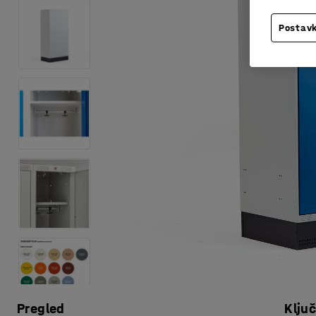
Postavk
Pregled
Klju