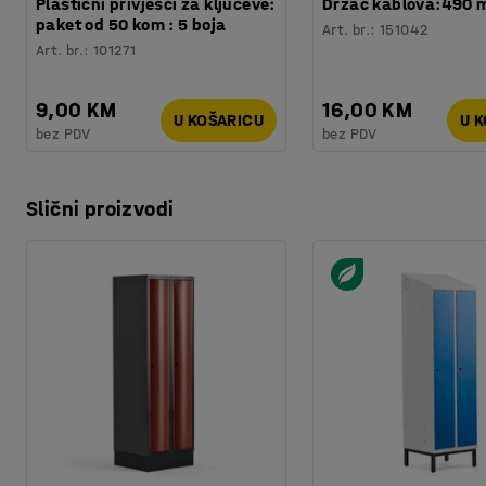
Plastični privjesci za ključeve:
Držač kablova:490
paket od 50 kom : 5 boja
Art. br.
:
151042
Art. br.
:
101271
9,00 KM
16,00 KM
U KOŠARICU
U 
bez PDV
bez PDV
Slični proizvodi