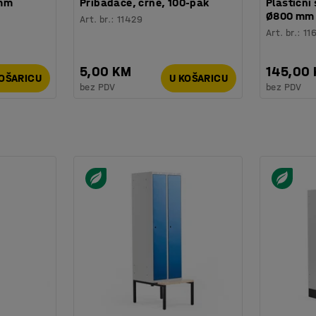
 mm
Pribadače, crne, 100-pak
Plastični 
Ø800 mm
Art. br.
:
11429
Art. br.
:
11
5,00 KM
145,00
KOŠARICU
U KOŠARICU
bez PDV
bez PDV