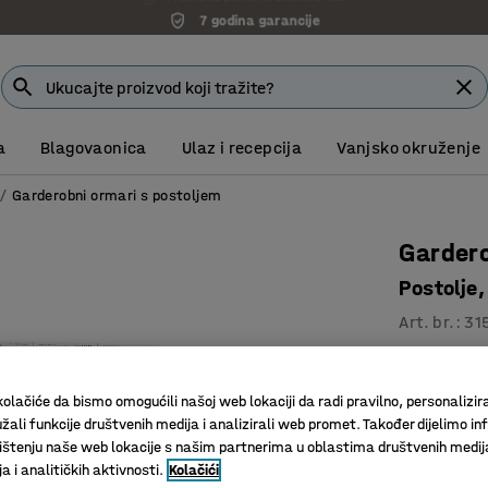
7 godina garancije
a
Blagovaonica
Ulaz i recepcija
Vanjsko okruženje
Garderobni ormari s postoljem
Garder
Postolje
Art. br.
:
31
Odlična v
Kvalitetn
olačiće da bismo omogućili našoj web lokaciji da radi pravilno, personalizira
Prečka za
žali funkcije društvenih medija i analizirali web promet. Također dijelimo in
štenju naše web lokacije s našim partnerima u oblastima društvenih medij
 i analitičkih aktivnosti.
Kolačići
Boja vrata
:
P