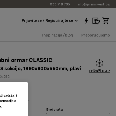
033 718 705
info@priminvest.ba
Prijavite se / Registrirajte se
Inspiracija/blog
Preporučujemo
obni ormar CLASSIC
, 3 sekcije, 1890x900x550mm, plavi
Prikaži u AR
54212
entilacija
a izrada
li sadržaj i
 odjeću i polica
formacije o
a,
Broj vrata
lava