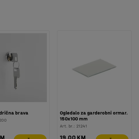
ndrična brava
Ogledalo za garderobni ormar.
150x100 mm
200
Art. br.
:
21241
KM
19,00 KM