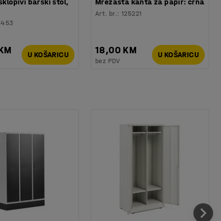
sklopivi barski stol,
Mrežasta kanta za papir: crna
Art. br.
:
125221
6453
 KM
18,00 KM
U KOŠARICU
U KOŠARICU
bez PDV