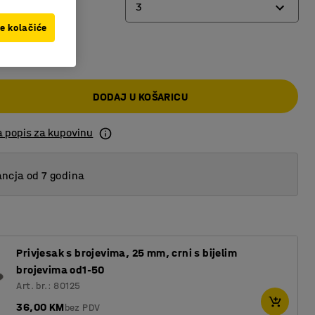
3
ve kolačiće
00 KM
2
3
DODAJ U KOŠARICU
4
a popis za kupovinu
ncja od 7 godina
Privjesak s brojevima, 25 mm, crni s bijelim
brojevima od1-50
Art. br.: 80125
36,00 KM
bez PDV