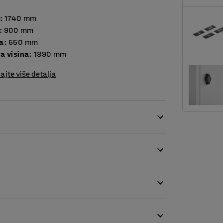
:
1740
mm
:
900
mm
a
:
550
mm
a visina
:
1890
mm
ajte više detalja
rilagodbu vašim potrebama. Ormari su varene
o zatvaranje. Otvori za ventilaciju s donje i
na radnom mjestu, u teretani, školi, i sl.
djeće, to su polica i prečka za vješanje