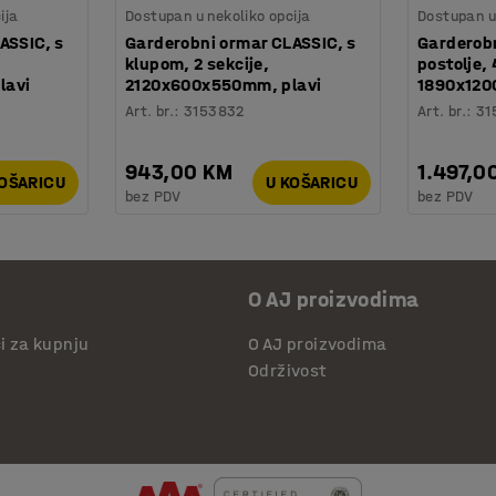
ija
Dostupan u nekoliko opcija
Dostupan u 
ASSIC, s
Garderobni ormar CLASSIC, s
Garderobn
klupom, 2 sekcije,
postolje, 
lavi
2120x600x550mm, plavi
1890x120
Art. br.
:
3153832
Art. br.
:
31
943,00 KM
1.497,0
KOŠARICU
U KOŠARICU
bez PDV
bez PDV
O AJ proizvodima
či za kupnju
O AJ proizvodima
Održivost