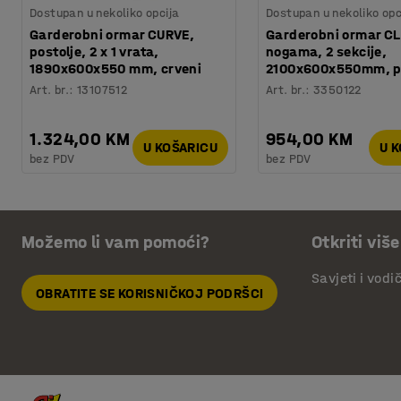
Dostupan u nekoliko opcija
Dostupan u nekoliko opc
Garderobni ormar CURVE,
Garderobni ormar CL
postolje, 2 x 1 vrata,
nogama, 2 sekcije,
1890x600x550 mm, crveni
2100x600x550mm, p
Art. br.
:
13107512
Art. br.
:
3350122
1.324,00 KM
954,00 KM
U KOŠARICU
U 
bez PDV
bez PDV
Možemo li vam pomoći?
Otkriti više
Savjeti i vodi
OBRATITE SE KORISNIČKOJ PODRŠCI