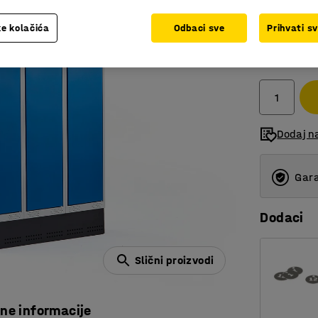
e kolačića
Odbaci sve
Prihvati s
1.322,
bez PDV
Dodaj n
Gara
Dodaci
Slični proizvodi
čne informacije