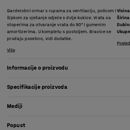
Garderobni ormar s rupama za ventilaciju, policom i
Visina
šipkom za vješanje odjeće s dvije kukice. Vrata sa
Širina
stoperima za otvaranje vrata do 90° i gumenim
Dubin
amortizerima. U kompletu s postoljem. Bravice se
Ukupn
prodaju posebno, vidi dodatke.
Pogled
Više
Informacije o proizvodu
Kvalitetni ormarići za odjeću nude puno mogućnosti za p
Specifikacije proizvoda
konstrukcije obojani praškastom tehnikom.
Visina
:
1740
mm
Vrata ormara imaju stopere i gumenu zaštitu za glatko i tih
Mediji
Širina
:
600
mm
gornje strane ormara sprečavaju skupljanje vlage.
Dubina
:
550
mm
Ukupna visina
:
1890
mm
Prikaži proizvod u 3D
Koristite ormariće za spremanje odjeće i osobnih predmeta 
Popust
Vrsta vrata
:
Ojačani jednostruki lim
Ormarići dolaze s dodacima kako bi se olakšalo spremanje o