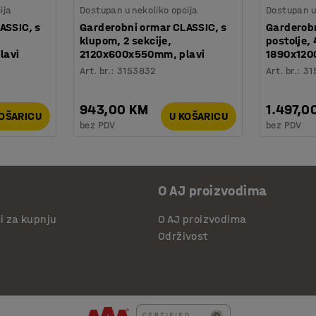
ija
Dostupan u nekoliko opcija
Dostupan u 
ASSIC, s
Garderobni ormar CLASSIC, s
Garderobn
klupom, 2 sekcije,
postolje, 
lavi
2120x600x550mm, plavi
1890x120
Art. br.
:
3153832
Art. br.
:
31
943,00 KM
1.497,0
KOŠARICU
U KOŠARICU
bez PDV
bez PDV
O AJ proizvodima
či za kupnju
O AJ proizvodima
Održivost