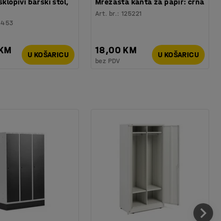
sklopivi barski stol,
Mrežasta kanta za papir: crna
Art. br.
:
125221
6453
 KM
18,00 KM
U KOŠARICU
U KOŠARICU
bez PDV