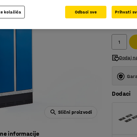
e kolačića
Odbaci sve
Prihvati s
941,00
bez PDV
Dodaj n
Gara
Dodaci
Slični proizvodi
čne informacije