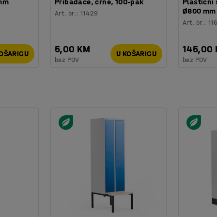
 mm
Pribadače, crne, 100-pak
Plastični 
Ø800 mm
Art. br.
:
11429
Art. br.
:
11
5,00 KM
145,00
KOŠARICU
U KOŠARICU
bez PDV
bez PDV