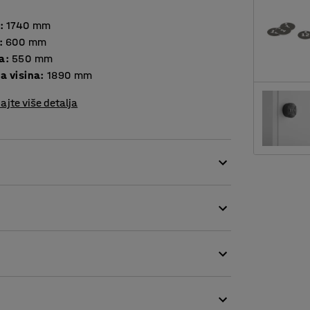
:
1740
mm
:
600
mm
a
:
550
mm
a visina
:
1890
mm
ajte više detalja
rilagodbu vašim potrebama. Ormari su varene
o zatvaranje. Otvori za ventilaciju s donje i
na radnom mjestu, u teretani, školi, i sl.
djeće, to su polica i prečka za vješanje