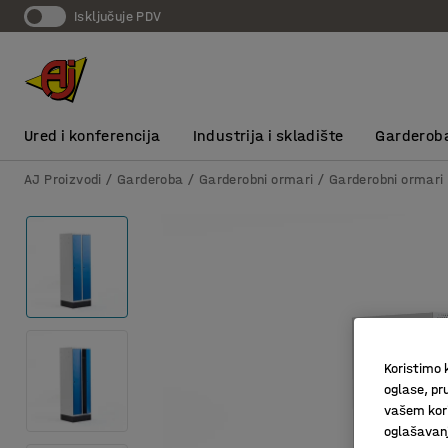
Isključuje PDV
Ured i konferencija
Industrija i skladište
Garderob
AJ Proizvodi
Garderoba
Garderobni ormari
Garderobni ormari
Koristimo k
oglase, pru
vašem kori
oglašavanja