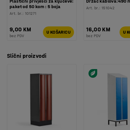
Plastični privjesci za ključeve:
Držač kablova:490
paket od 50 kom : 5 boja
Art. br.
:
151042
Art. br.
:
101271
9,00 KM
16,00 KM
U KOŠARICU
U 
bez PDV
bez PDV
Slični proizvodi