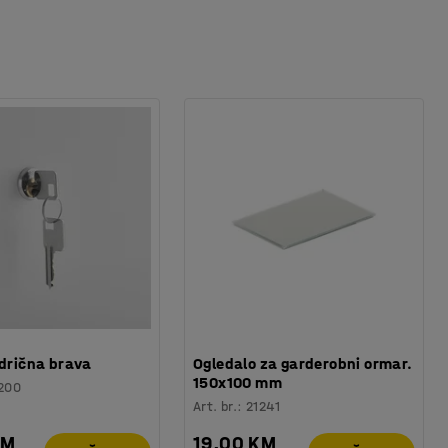
ndrična brava
Ogledalo za garderobni ormar.
150x100 mm
200
Art. br.
:
21241
KM
19,00 KM