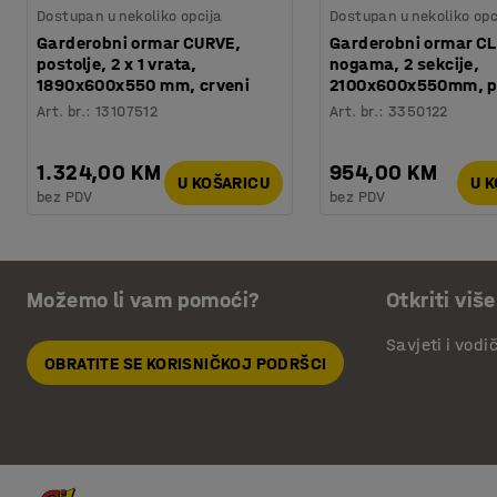
Dostupan u nekoliko opcija
Dostupan u nekoliko opc
Garderobni ormar CURVE,
Garderobni ormar CL
postolje, 2 x 1 vrata,
nogama, 2 sekcije,
1890x600x550 mm, crveni
2100x600x550mm, p
Art. br.
:
13107512
Art. br.
:
3350122
1.324,00 KM
954,00 KM
U KOŠARICU
U 
bez PDV
bez PDV
Možemo li vam pomoći?
Otkriti više
Savjeti i vodi
OBRATITE SE KORISNIČKOJ PODRŠCI