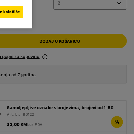
2
ve kolačiće
 KM
2
3
DODAJ U KOŠARICU
4
a popis za kupovinu
ncja od 7 godina
Samoljepljive oznake s brojevima, brojevi od 1-50
Art. br.: 80122
32,00 KM
bez PDV