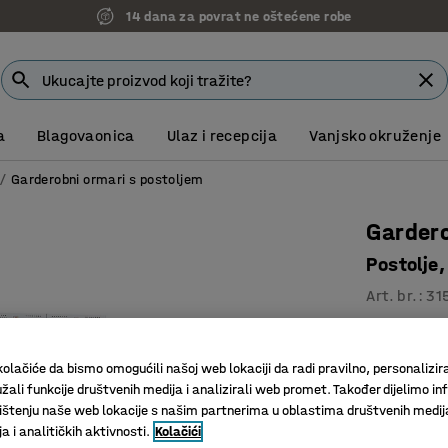
14 dana za povrat ne oštećene robe
a
Blagovaonica
Ulaz i recepcija
Vanjsko okruženje
Garderobni ormari s postoljem
Garder
Postolje
Art. br.
:
31
Odlična v
Kvalitetn
olačiće da bismo omogućili našoj web lokaciji da radi pravilno, personalizira
Prečka za
žali funkcije društvenih medija i analizirali web promet. Također dijelimo in
štenju naše web lokacije s našim partnerima u oblastima društvenih medij
 i analitičkih aktivnosti.
Kolačići
Boja vrata
:
P