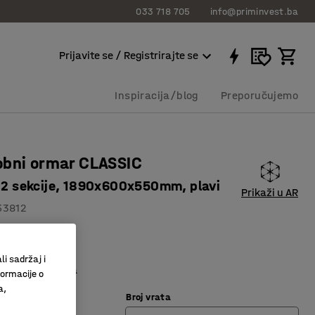
033 718 705
info@priminvest.ba
Prijavite se / Registrirajte se
Inspiracija/blog
Preporučujemo
obni ormar CLASSIC
, 2 sekcije, 1890x600x550mm, plavi
Prikaži u AR
53812
entilacija
a izrada
li sadržaj i
 odjeću i polica
formacije o
a,
Broj vrata
lava