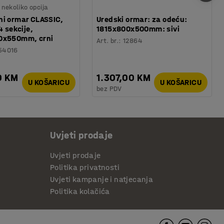
nekoliko opcija
i ormar CLASSIC,
Uredski ormar: za odeću:
4 sekcije,
1815x800x500mm: sivi
0x550mm, crni
Art. br.
:
12864
54016
0 KM
1.307,00 KM
U KOŠARICU
U KOŠARICU
bez PDV
Uvjeti prodaje
Uvjeti prodaje
Politika privatnosti
Uvjeti kampanje i natjecanja
Politika kolačića