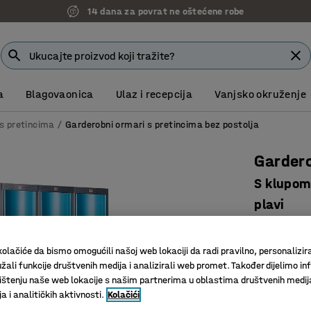
14 dana za povrat ne oštećene robe
a
Blagovaonica
Ulaz i recepcija
Vanjsko okruženje
s pretincima
Garderobni ormari s pretincima bez postolja
Garder
S klupom
plavi
Art. br.
:
13
olačiće da bismo omogućili našoj web lokaciji da radi pravilno, personalizira
S 2 preti
žali funkcije društvenih medija i analizirali web promet. Također dijelimo in
Držači s 
štenju naše web lokacije s našim partnerima u oblastima društvenih medij
Zaobljena
 i analitičkih aktivnosti.
Kolačići