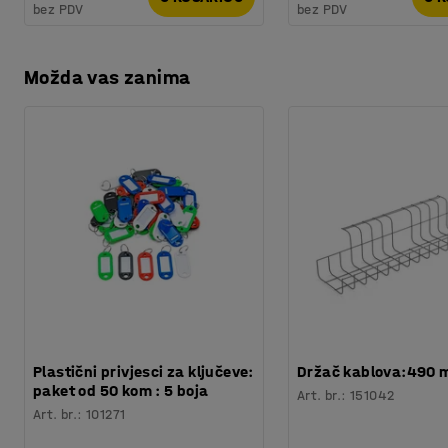
bez PDV
bez PDV
Testirano
:
EN 16121:2023
Možda vas zanima
Plastični privjesci za ključeve:
Držač kablova:490
paket od 50 kom : 5 boja
Art. br.
:
151042
Art. br.
:
101271