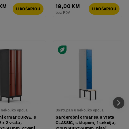
 KM
18,00 KM
U KOŠARICU
U KOŠARICU
bez PDV
nekoliko opcija
Dostupan u nekoliko opcija
i ormar CURVE, s
Garderobni ormar sa 6 vrata
 x 2 vrata,
CLASSIC, s klupom, 1 sekcija,
x550 mm, crveni
2120x300x550mm, plavi