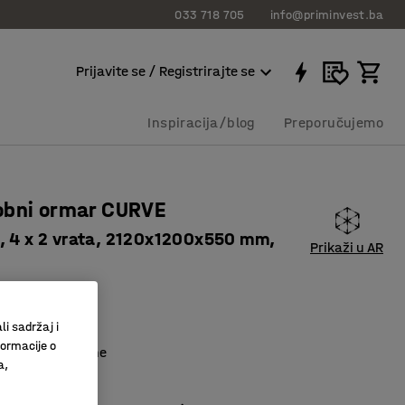
033 718 705
info@priminvest.ba
Prijavite se / Registrirajte se
Inspiracija/blog
Preporučujemo
obni ormar CURVE
, 4 x 2 vrata, 2120x1200x550 mm,
Prikaži u AR
116537
li sadržaj i
naca
formacije o
unutarnje strane
a,
 vrata