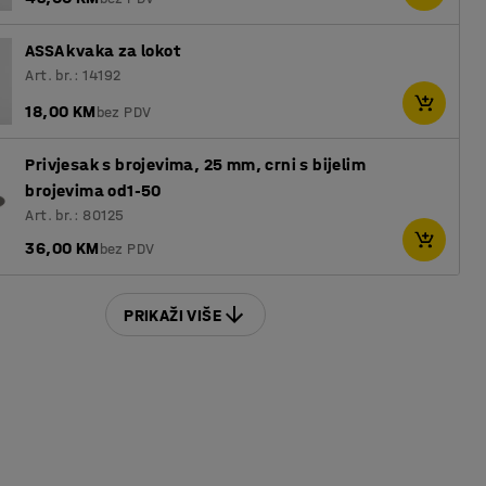
ASSA kvaka za lokot
Art. br.: 14192
18,00 KM
bez PDV
Privjesak s brojevima, 25 mm, crni s bijelim
brojevima od1-50
Art. br.: 80125
36,00 KM
bez PDV
PRIKAŽI VIŠE