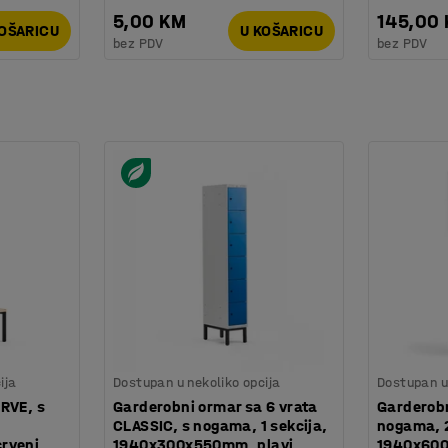
5,00 KM
145,00
KOŠARICU
U KOŠARICU
bez PDV
bez PDV
ija
Dostupan u nekoliko opcija
Dostupan u 
RVE, s
Garderobni ormar sa 6 vrata
Garderobn
CLASSIC, s nogama, 1 sekcija,
nogama, 2
rveni
1940x300x550mm, plavi
1940x600