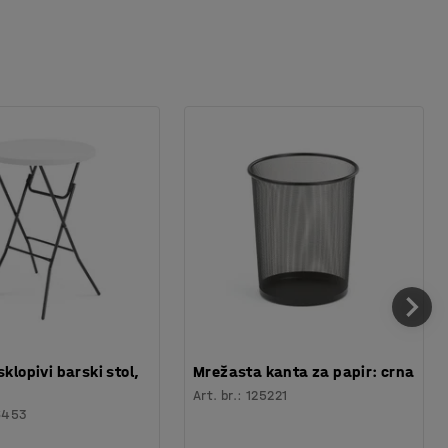
sklopivi barski stol,
Mrežasta kanta za papir: crna
Art. br.
:
125221
6453