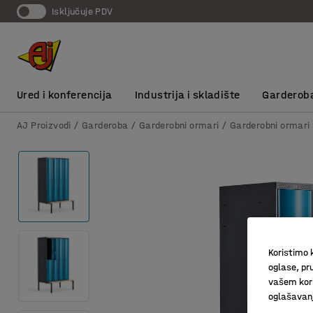
Isključuje PDV
Ured i konferencija
Industrija i skladište
Garderob
AJ Proizvodi
Garderoba
Garderobni ormari
Garderobni ormari 
Koristimo k
oglase, pru
vašem kori
oglašavanja