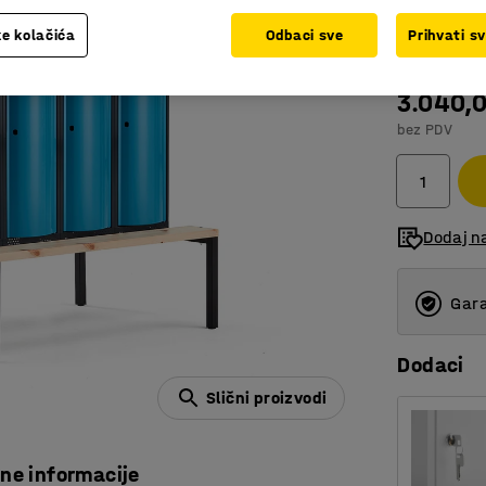
Boja vrata
:
M
e kolačića
Odbaci sve
Prihvati s
3.040,
bez PDV
Dodaj n
Gara
Dodaci
Slični proizvodi
čne informacije