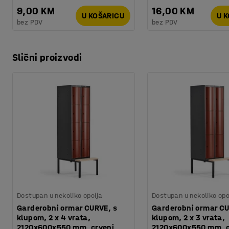
9,00 KM
16,00 KM
U KOŠARICU
U 
bez PDV
bez PDV
Slični proizvodi
Dostupan u nekoliko opcija
Dostupan u nekoliko opc
Garderobni ormar CURVE, s
Garderobni ormar CU
klupom, 2 x 4 vrata,
klupom, 2 x 3 vrata,
2120x600x550 mm, crveni
2120x600x550 mm, c