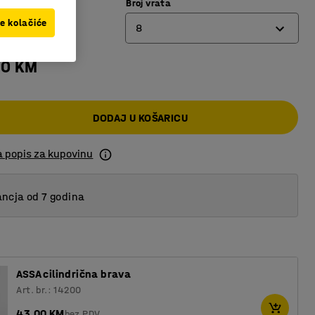
Broj vrata
etalik plava
ve kolačiće
8
00 KM
4
6
DODAJ U KOŠARICU
8
a popis za kupovinu
ncja od 7 godina
ASSA cilindrična brava
Art. br.: 14200
43,00 KM
bez PDV