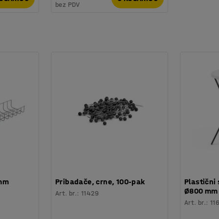
bez PDV
 mm
Pribadače, crne, 100-pak
Plastični 
Ø800 mm
Art. br.
:
11429
Art. br.
:
11