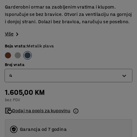
Garderobni ormar sa zaobljenim vratima i klupom.
Isporučuje se bez bravice. Otvori za ventilaciju na gornjoj
i donjoj strani. Dolazi bez bravica, naručuju se posebno.
Više
Boja vrata
:
Metalik plava
Broj vrata
4
1.605,00 KM
4
bez PDV
6
Dodaj na popis za kupovinu
8
Garancja od 7 godina