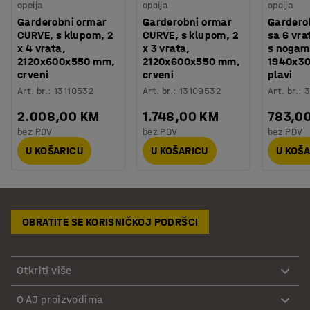
opcija
opcija
opcija
Garderobni ormar
Garderobni ormar
Gardero
CURVE, s klupom, 2
CURVE, s klupom, 2
sa 6 vra
x 4 vrata,
x 3 vrata,
s nogama
2120x600x550 mm,
2120x600x550 mm,
1940x3
crveni
crveni
plavi
Art. br.
:
13110532
Art. br.
:
13109532
Art. br.
:
3
2.008,00 KM
1.748,00 KM
783,0
bez PDV
bez PDV
bez PDV
U KOŠARICU
U KOŠARICU
U KOŠ
OBRATITE SE KORISNIČKOJ PODRŠCI
Otkriti više
O AJ proizvodima