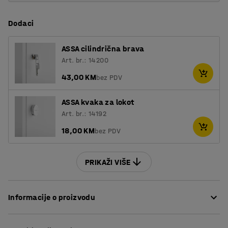
Dodaci
ASSA cilindrična brava
Art. br.: 14200
43,00 KM
bez PDV
ASSA kvaka za lokot
Art. br.: 14192
18,00 KM
bez PDV
PRIKAŽI VIŠE
Informacije o proizvodu
Jedinstven i elegantan garderobni ormar koji pristaje u