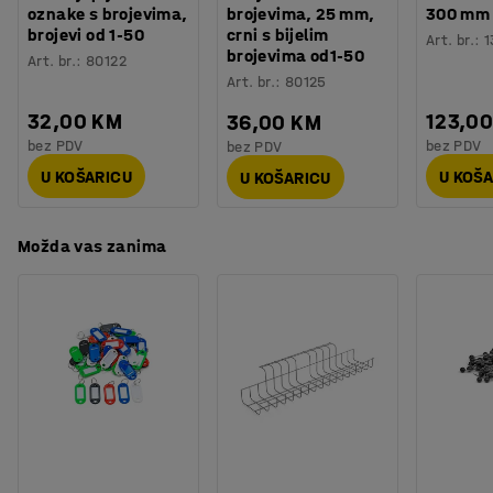
Materijal klupe
:
Jelovina
oznake s brojevima,
brojevima, 25 mm,
300 mm
Klupa podiže ormarić na visinu koja odgovara položaju
brojevi od 1-50
crni s bijelim
Broj vrata
:
4
Art. br.
:
1
sjedenja, također olakšava čišćenje prostora ispod
brojevima od1-50
Art. br.
:
80122
Broj sekcija
:
2
ormarića.
Art. br.
:
80125
Potreban broj osoba
:
2
Procjena vremena
:
15
Min
32,00 KM
123,0
36,00 KM
Odaberite bravu koja najbolje odgovara vašim
Težina
:
53,51
kg
bez PDV
bez PDV
bez PDV
potrebama kako biste stvorili idealno rješenje za sigurno
Montaža
:
Dolazi nesastavljeno
spremanje (prodaje se posebno).
U KOŠARICU
U KOŠ
U KOŠARICU
Testirano
:
EN 16121:2023
Možda vas zanima