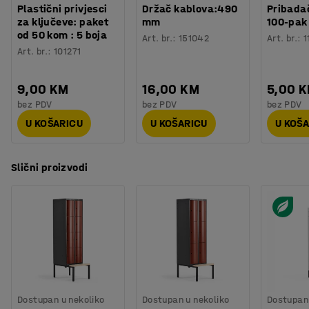
Plastični privjesci
Držač kablova:490
Pribadač
za ključeve: paket
mm
100-pak
od 50 kom : 5 boja
Art. br.
:
151042
Art. br.
:
1
Art. br.
:
101271
9,00 KM
16,00 KM
5,00 
bez PDV
bez PDV
bez PDV
U KOŠARICU
U KOŠARICU
U KOŠ
Slični proizvodi
Dostupan u nekoliko
Dostupan u nekoliko
Dostupan 