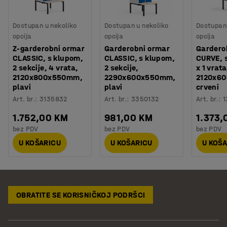
Dostupan u nekoliko
Dostupan u nekoliko
Dostupan 
opcija
opcija
opcija
Z-garderobni ormar
Garderobni ormar
Gardero
CLASSIC, s klupom,
CLASSIC, s klupom,
CURVE, 
2 sekcije, 4 vrata,
2 sekcije,
x 1 vrata
2120x800x550mm,
2290x600x550mm,
2120x6
plavi
plavi
crveni
Art. br.
:
3135832
Art. br.
:
3350132
Art. br.
:
1
1.752,00 KM
981,00 KM
1.373,
bez PDV
bez PDV
bez PDV
U KOŠARICU
U KOŠARICU
U KOŠ
OBRATITE SE KORISNIČKOJ PODRŠCI