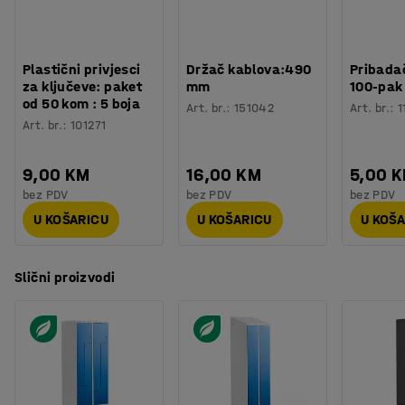
Plastični privjesci
Držač kablova:490
Pribadač
za ključeve: paket
mm
100-pak
od 50 kom : 5 boja
Art. br.
:
151042
Art. br.
:
1
Art. br.
:
101271
9,00 KM
16,00 KM
5,00 
bez PDV
bez PDV
bez PDV
U KOŠARICU
U KOŠARICU
U KOŠ
Slični proizvodi