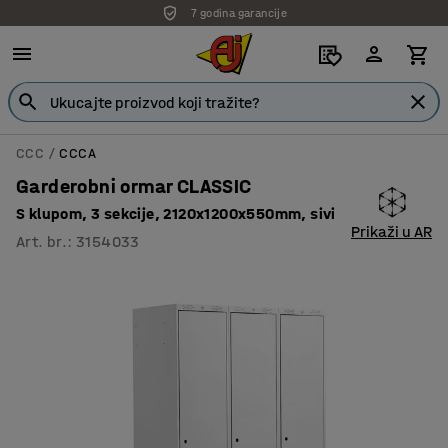
7 godina garancije
CCC
CCCA
Garderobni ormar CLASSIC
S klupom, 3 sekcije, 2120x1200x550mm, sivi
Prikaži u AR
Art. br.
:
3154033