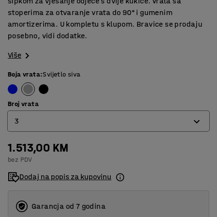
šipkom za vješanje odjeće s dvije kukice. Vrata sa
stoperima za otvaranje vrata do 90° i gumenim
amortizerima. U kompletu s klupom. Bravice se prodaju
posebno, vidi dodatke.
Više
Boja vrata
:
Svijetlo siva
Broj vrata
3
1.513,00 KM
2
bez PDV
3
Dodaj na popis za kupovinu
Garancja od 7 godina