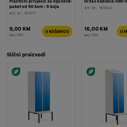
Plastični privjesci za ključeve:
Držač kablova:490
paket od 50 kom : 5 boja
Art. br.
:
151042
Art. br.
:
101271
9,00 KM
16,00 KM
U KOŠARICU
U 
bez PDV
bez PDV
Slični proizvodi