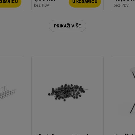
KOŠARICU
U KOŠARICU
bez PDV
bez PDV
105
PRIKAŽI VIŠE