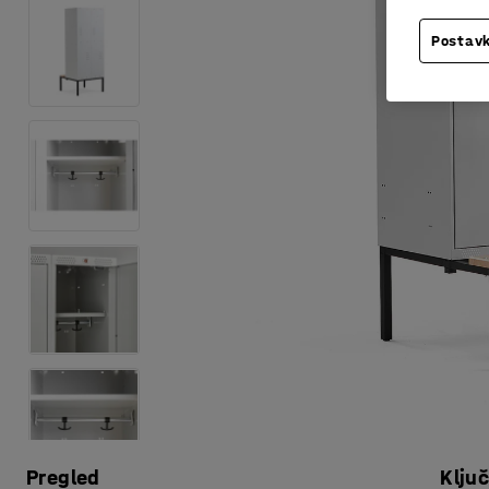
Postavk
Pregled
Klju