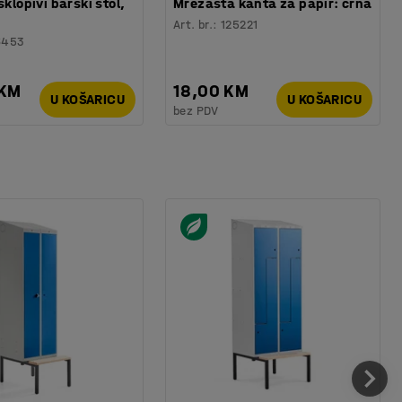
sklopivi barski stol,
Mrežasta kanta za papir: crna
Art. br.
:
125221
6453
 KM
18,00 KM
U KOŠARICU
U KOŠARICU
bez PDV