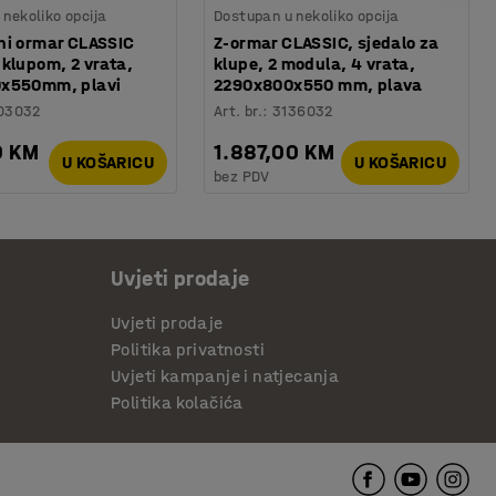
nekoliko opcija
Dostupan u nekoliko opcija
ni ormar CLASSIC
Z-ormar CLASSIC, sjedalo za
klupom, 2 vrata,
klupe, 2 modula, 4 vrata,
x550mm, plavi
2290x800x550 mm, plava
03032
Art. br.
:
3136032
0 KM
1.887,00 KM
U KOŠARICU
U KOŠARICU
bez PDV
Uvjeti prodaje
Uvjeti prodaje
Politika privatnosti
Uvjeti kampanje i natjecanja
Politika kolačića