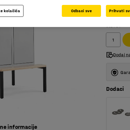
e kolačića
Odbaci sve
Prihvati s
1.100,0
bez PDV
Dodaj n
Gara
Dodaci
čne informacije