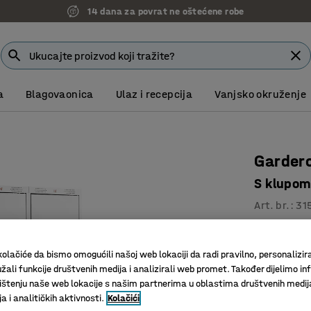
14 dana za povrat ne oštećene robe
a
Blagovaonica
Ulaz i recepcija
Vanjsko okruženje
Garder
S klupom
Art. br.
:
31
Odlična v
Kvalitetn
olačiće da bismo omogućili našoj web lokaciji da radi pravilno, personalizira
Prečka za
žali funkcije društvenih medija i analizirali web promet. Također dijelimo in
štenju naše web lokacije s našim partnerima u oblastima društvenih medij
 i analitičkih aktivnosti.
Kolačići
Boja vrata
:
S