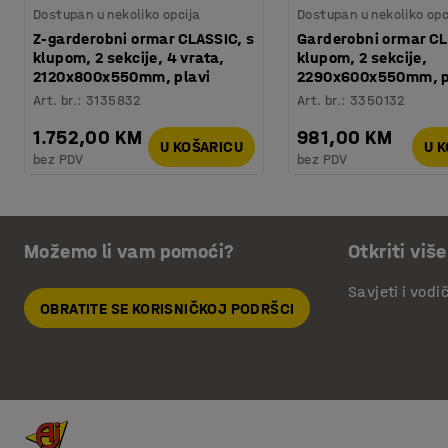
Dostupan u nekoliko opcija
Dostupan u nekoliko opc
Z-garderobni ormar CLASSIC, s
Garderobni ormar CL
klupom, 2 sekcije, 4 vrata,
klupom, 2 sekcije,
2120x800x550mm, plavi
2290x600x550mm, p
Art. br.
:
3135832
Art. br.
:
3350132
1.752,00 KM
981,00 KM
U KOŠARICU
U 
bez PDV
bez PDV
Možemo li vam pomoći?
Otkriti više
Savjeti i vodi
OBRATITE SE KORISNIČKOJ PODRŠCI