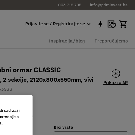
033 718 705
info@priminvest.ba
Prijavite se / Registrirajte se
Inspiracija/blog
Preporučujemo
obni ormar CLASSIC
, 2 sekcije, 2120x800x550mm, sivi
Prikaži u AR
53933
entilacija
a izrada
li sadržaj i
 odjeću i polica
formacije o
a,
Broj vrata
vijetlo siva