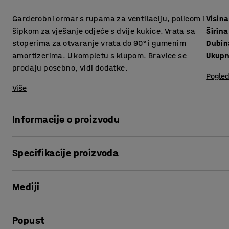
Garderobni ormar s rupama za ventilaciju, policom i
Visina
šipkom za vješanje odjeće s dvije kukice. Vrata sa
Širina
stoperima za otvaranje vrata do 90° i gumenim
Dubin
amortizerima. U kompletu s klupom. Bravice se
Ukupn
prodaju posebno, vidi dodatke.
Pogled
Više
Informacije o proizvodu
Kvalitetni ormarići za odjeću nude puno mogućnosti za p
Specifikacije proizvoda
konstrukcije obojani praškastom tehnikom.
Visina
:
1740
mm
Vrata ormara imaju stopere i gumenu zaštitu za glatko i tih
Mediji
Širina
:
800
mm
gornje strane ormara sprečavaju skupljanje vlage.
Dubina
:
550
mm
Ukupna visina
:
2120
mm
Prikaži proizvod u 3D
Koristite ormariće za spremanje odjeće i osobnih predmeta 
Popust
Total depth
:
830
mm
Ormarići dolaze s dodacima kako bi se olakšalo spremanje o