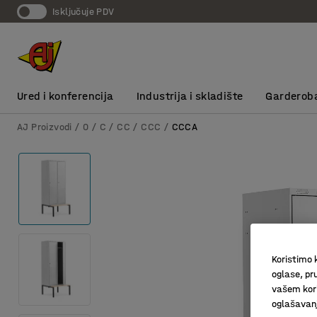
Isključuje PDV
Ured i konferencija
Industrija i skladište
Garderob
AJ Proizvodi
0
C
CC
CCC
CCCA
Koristimo k
oglase, pru
vašem kori
oglašavanja