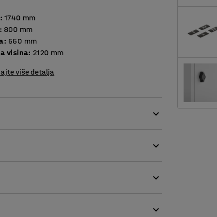
:
1740
mm
:
800
mm
a
:
550
mm
a visina
:
2120
mm
ajte više detalja
rilagodbu vašim potrebama. Ormari su varene
o zatvaranje. Otvori za ventilaciju s donje i
na radnom mjestu, u teretani, školi, i sl.
djeće, to su polica i prečka za vješanje