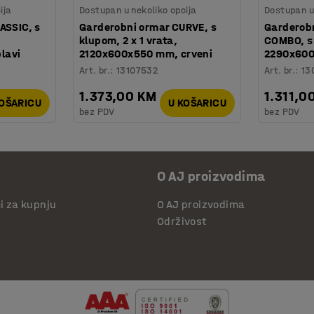
ija
Dostupan u nekoliko opcija
Dostupan u 
ASSIC, s
Garderobni ormar CURVE, s
Garderob
klupom, 2 x 1 vrata,
COMBO, s 
lavi
2120x600x550 mm, crveni
2290x600
Art. br.
:
13107532
Art. br.
:
13
1.373,00 KM
1.311,0
KOŠARICU
U KOŠARICU
bez PDV
bez PDV
O AJ proizvodima
či za kupnju
O AJ proizvodima
Održivost