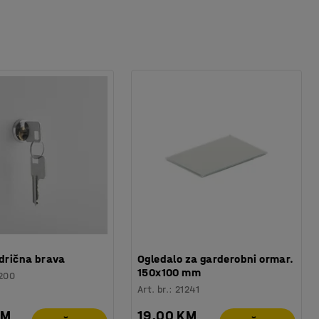
ndrična brava
Ogledalo za garderobni ormar.
150x100 mm
200
Art. br.
:
21241
KM
19,00 KM