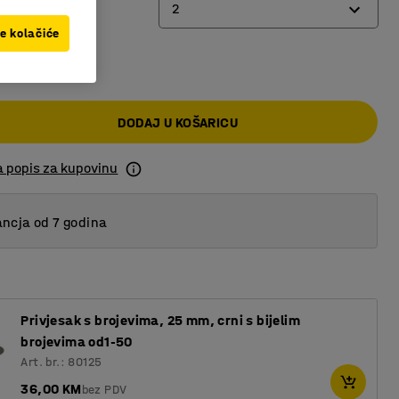
2
ve kolačiće
0 KM
2
3
DODAJ U KOŠARICU
a popis za kupovinu
ncja od 7 godina
Privjesak s brojevima, 25 mm, crni s bijelim
brojevima od1-50
Art. br.: 80125
36,00 KM
bez PDV