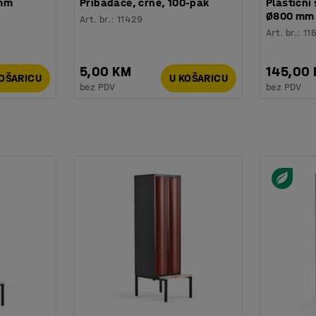
 mm
Pribadače, crne, 100-pak
Plastični 
Ø800 mm
Art. br.
:
11429
Art. br.
:
11
5,00 KM
145,00
KOŠARICU
U KOŠARICU
bez PDV
bez PDV