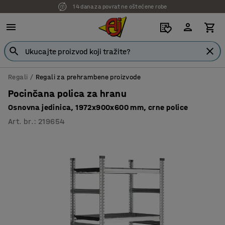
14 dana za povrat ne oštećene robe
7 godina garancije
Regali
Regali za prehrambene proizvode
Pocinčana polica za hranu
Osnovna jedinica, 1972x900x600 mm, crne police
Art. br.
:
219654