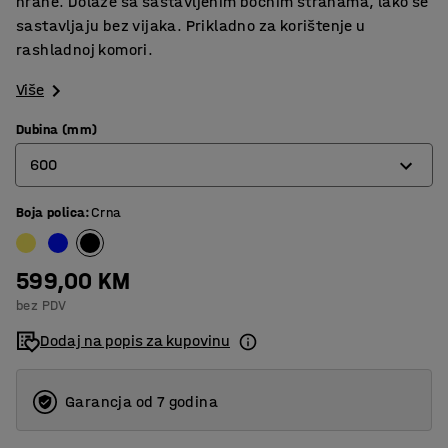
hrane. Dolaze sa sastavljenim bočnim stranama, lako se
sastavljaju bez vijaka. Prikladno za korištenje u
rashladnoj komori.
Više
Dubina (mm)
600
Boja polica
:
Crna
400
500
599,00 KM
600
bez PDV
Dodaj na popis za kupovinu
Garancja od 7 godina