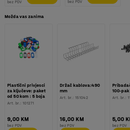
bez PDV
bez PDV
Možda vas zanima
Plastični privjesci
Držač kablova:490
Pribadač
za ključeve: paket
mm
100-pak
od 50 kom : 5 boja
Art. br.
:
151042
Art. br.
:
1
Art. br.
:
101271
9,00 KM
16,00 KM
5,00 
bez PDV
bez PDV
bez PDV