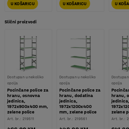
U KOŠARICU
U KOŠARICU
U KOŠ
Slični proizvodi
Dostupan u nekoliko
Dostupan u nekoliko
Dostupan 
opcija
opcija
opcija
Pocinčane police za
Pocinčane police za
Pocinčan
hranu, osnovna
hranu, dodatina
hranu, 
jedinica,
jedinica,
jedinica
1972x900x400 mm,
1972x1200x400
1972x12
zelene police
mm, zelene police
zelene p
Art. br.
:
219511
Art. br.
:
219561
Art. br.
:
2