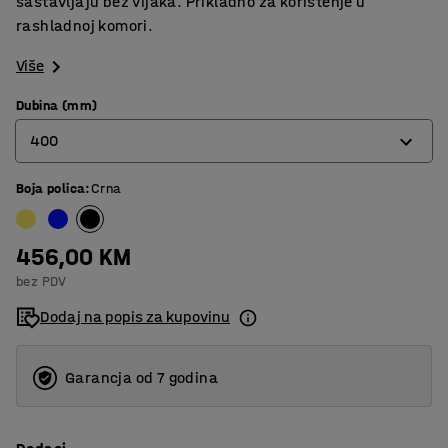
sastavljaju bez vijaka. Prikladno za korištenje u
rashladnoj komori.
Više
Dubina (mm)
400
Boja polica
:
Crna
400
500
456,00 KM
600
bez PDV
Dodaj na popis za kupovinu
Garancja od 7 godina