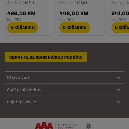
Art. br.
:
219511
Art. br.
:
219561
Art. br.
:
2
466,00 KM
448,00 KM
641,0
bez PDV
bez PDV
bez PDV
U KOŠARICU
U KOŠARICU
U KOŠ
OBRATITE SE KORISNIČKOJ PODRŠCI
Otkriti više
O AJ proizvodima
Uvjeti prodaje