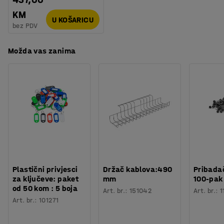
osnovne jedinice i širina police + 10 mm za dodatne
KM
jedinice.
U KOŠARICU
bez PDV
Možda vas zanima
Plastični privjesci
Držač kablova:490
Pribadač
za ključeve: paket
mm
100-pak
od 50 kom : 5 boja
Art. br.
:
151042
Art. br.
:
1
Art. br.
:
101271