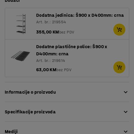
Dodaci
Dodatna jedinica: Š900 x D400mm: crna
Art. br.: 219554
355,00 KM
bez PDV
Dodatne plastične police: Š900 x
D400mm: crna
Art. br.: 219614
63,00 KM
bez PDV
Informacije o proizvodu
Ovaj sustav polica je izvrsna opcija za trgovine i
Specifikacije proizvoda
skladišta u kojima je higijena posebno važna. Kombinira
veliku nosivost s malom težinom i isporučuje se s
Visina
:
1972
mm
policama odobrenim za hranu. Jedna od prednosti polica
Mediji
Širina
:
975
mm
je to što imaju perforacije koje propuštaju tekućinu.