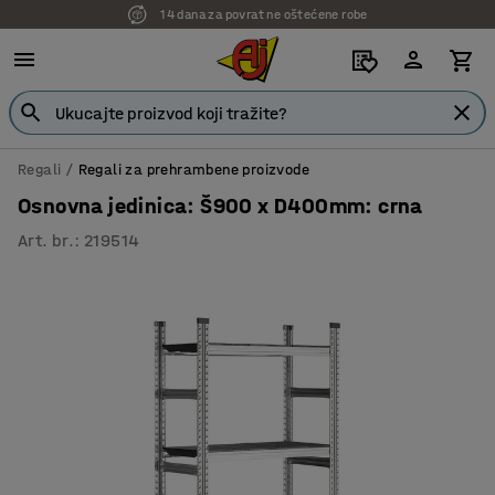
14 dana za povrat ne oštećene robe
Regali
Regali za prehrambene proizvode
Osnovna jedinica: Š900 x D400mm: crna
Art. br.
:
219514