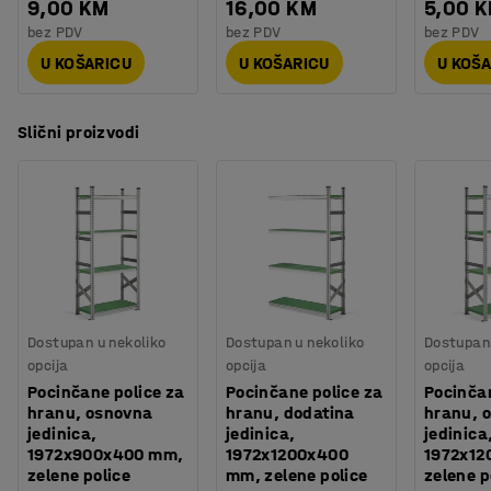
9,00 KM
16,00 KM
5,00 
bez PDV
bez PDV
bez PDV
U KOŠARICU
U KOŠARICU
U KOŠ
Slični proizvodi
Dostupan u nekoliko
Dostupan u nekoliko
Dostupan 
opcija
opcija
opcija
Pocinčane police za
Pocinčane police za
Pocinčan
hranu, osnovna
hranu, dodatina
hranu, 
jedinica,
jedinica,
jedinica
1972x900x400 mm,
1972x1200x400
1972x12
zelene police
mm, zelene police
zelene p