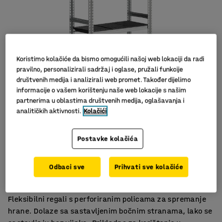
Koristimo kolačiće da bismo omogućili našoj web lokaciji da radi
pravilno, personalizirali sadržaj i oglase, pružali funkcije
društvenih medija i analizirali web promet. Također dijelimo
informacije o vašem korištenju naše web lokacije s našim
partnerima u oblastima društvenih medija, oglašavanja i
analitičkih aktivnosti.
Kolačići
Postavke kolačića
Za spremanje hrane
Odbaci sve
Prihvati sve kolačiće
Za hladno skladištenje
Lako održavanje higijene
Fleksibilni regali s perforiranim policama za spremanje
hrane. Dolaze sa sastavljenim bočnim stranama, lako se