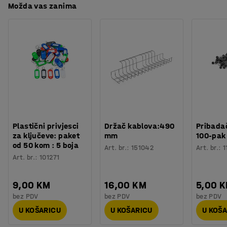
Možda vas zanima
Plastični privjesci
Držač kablova:490
Pribadač
za ključeve: paket
mm
100-pak
od 50 kom : 5 boja
Art. br.
:
151042
Art. br.
:
1
Art. br.
:
101271
9,00 KM
16,00 KM
5,00 
bez PDV
bez PDV
bez PDV
U KOŠARICU
U KOŠARICU
U KOŠ