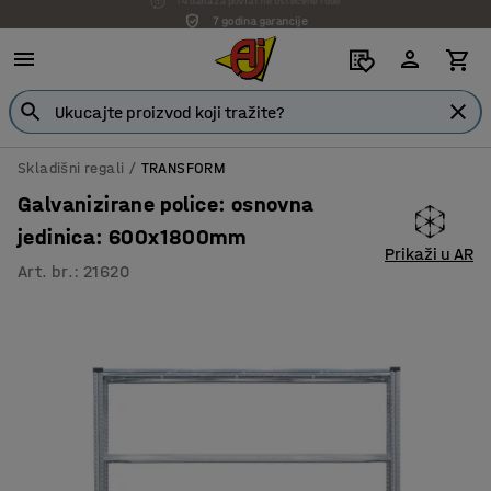
7 godina garancije
Skladišni regali
TRANSFORM
Galvanizirane police: osnovna
jedinica: 600x1800mm
Prikaži u AR
Art. br.
:
21620