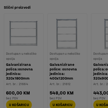
Slični proizvodi
Dostupan u nekoliko
Dostupan u nekoliko
Dostupan 
opcija
opcija
opcija
Galvanizirana
Galvanizirane
Galvani
polica:osnovna
police: osnovna
polica:
jedinica:
jedinica:
jedinica
320x1800mm
400x1200mm
320x90
Art. br.
:
21664
Art. br.
:
21612
Art. br.
:
2
600,00 KM
548,00 KM
443,0
bez PDV
bez PDV
bez PDV
U KOŠARICU
U KOŠARICU
U KOŠ