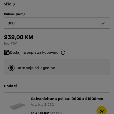
Više
Dubina (mm)
600
939,00 KM
320
bez PDV
400
Dodaj na popis za kupovinu
500
600
Garancja od 7 godina
800
Dodaci
Galvanizirana polica: D600 x Š1800mm
Art. br.: 21362
133,00 KM
bez PDV