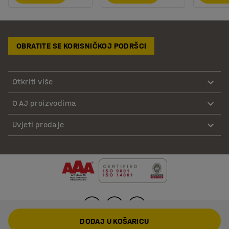
OBRATITE SE KORISNIČKOJ PODRŠCI
Otkriti više
O AJ proizvodima
Uvjeti prodaje
DODAJ U KOŠARICU