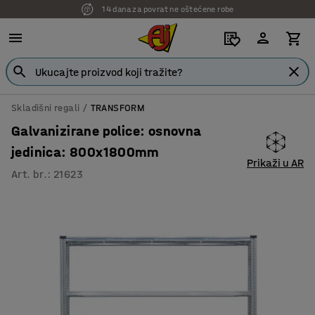
14 dana za povrat ne oštećene robe
Skladišni regali
TRANSFORM
Galvanizirane police: osnovna
jedinica: 800x1800mm
Prikaži u AR
Art. br.
:
21623