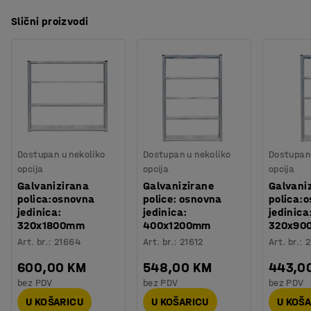
Slični proizvodi
Dostupan u nekoliko
Dostupan u nekoliko
Dostupan 
opcija
opcija
opcija
Galvanizirana
Galvanizirane
Galvani
polica:osnovna
police: osnovna
polica:
jedinica:
jedinica:
jedinica
320x1800mm
400x1200mm
320x90
Art. br.
:
21664
Art. br.
:
21612
Art. br.
:
2
600,00 KM
548,00 KM
443,0
bez PDV
bez PDV
bez PDV
U KOŠARICU
U KOŠARICU
U KOŠ