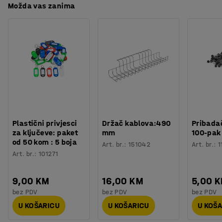
Možda vas zanima
Plastični privjesci
Držač kablova:490
Pribadač
za ključeve: paket
mm
100-pak
od 50 kom : 5 boja
Art. br.
:
151042
Art. br.
:
1
Art. br.
:
101271
9,00 KM
16,00 KM
5,00 
bez PDV
bez PDV
bez PDV
U KOŠARICU
U KOŠARICU
U KOŠ