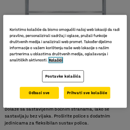
Koristimo kolačiće da bismo omogućili našoj web lokaciji da radi
pravilno, personalizirali sadržaj i oglase, pružali funkcije
društvenih medija i analizirali web promet. Također dijelimo
informacije o vašem korištenju naše web lokacije s našim
partnerima u oblastima društvenih medija, oglašavanja i
analitičkih aktivnosti.
Kolačići
Više opcija
Postavke kolačića
Nisu potrebni vijci
Podesive police
Odbaci sve
Prihvati sve kolačiće
Robusne police za odlaganje s podesivim policama.
Dolaze sa sastavljenim bočnim stranama, lako se
sastavljaju bez vijaka. Proširite police s dodatnim
jedinicama za fleksibilan sustav polica.