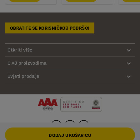
OBRATITE SE KORISNIČKOJ PODRŠCI
Otkriti više
O AJ proizvodima
Uvjeti prodaje
DODAJ U KOŠARICU