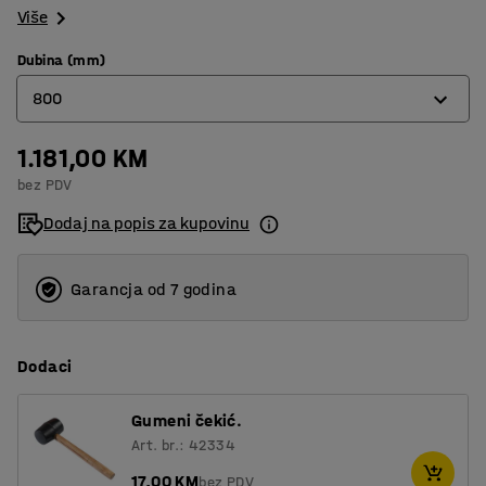
Više
Dubina (mm)
800
1.181,00 KM
320
bez PDV
400
Dodaj na popis za kupovinu
500
600
Garancja od 7 godina
800
Dodaci
Gumeni čekić.
Art. br.: 42334
17,00 KM
bez PDV