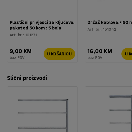
Plastični privjesci za ključeve:
Držač kablova:490
paket od 50 kom : 5 boja
Art. br.
:
151042
Art. br.
:
101271
9,00 KM
16,00 KM
U KOŠARICU
U 
bez PDV
bez PDV
Slični proizvodi