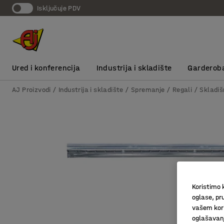
Isključuje PDV
Ured i konferencija
Industrija i skladište
Garderob
AJ Proizvodi
Industrija i skladište
Spremanje
Regali
Skladiš
Koristimo k
oglase, pru
vašem kori
oglašavanja