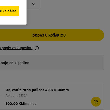
ve kolačiće
 KM
DODAJ U KOŠARICU
a popis za kupovinu
ncja od 7 godina
Galvanizirana polica: 320x1800mm
Art. br.: 21724
100,00 KM
bez PDV