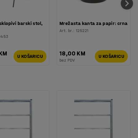
sklopivi barski stol,
Mrežasta kanta za papir: crna
Art. br.
:
125221
6453
 KM
18,00 KM
U KOŠARICU
U KOŠARICU
bez PDV