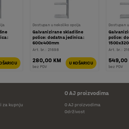
ija
Dostupan u nekoliko opcija
Dostupan u 
išne
Galvanizirane skladišne
Galvanizi
nica:
police: dodatna jedinica:
police: d
600x400mm
1500x32
Art. br.
:
21698
Art. br.
:
21
280,00 KM
549,00
KOŠARICU
U KOŠARICU
bez PDV
bez PDV
O AJ proizvodima
či za kupnju
O AJ proizvodima
Održivost