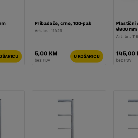
 mm
Pribadače, crne, 100-pak
Plastični 
Ø800 mm
Art. br.
:
11429
Art. br.
:
11
5,00 KM
145,00
KOŠARICU
U KOŠARICU
bez PDV
bez PDV