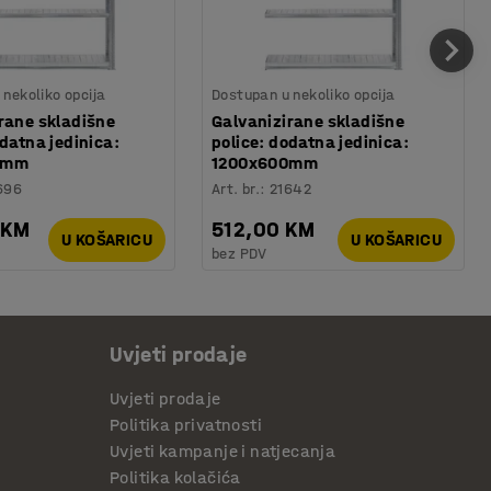
nekoliko opcija
Dostupan u nekoliko opcija
rane skladišne
Galvanizirane skladišne
odatna jedinica:
police: dodatna jedinica:
0mm
1200x600mm
696
Art. br.
:
21642
 KM
512,00 KM
U KOŠARICU
U KOŠARICU
bez PDV
Uvjeti prodaje
Uvjeti prodaje
Politika privatnosti
Uvjeti kampanje i natjecanja
Politika kolačića