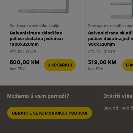
Dostupan u nekoliko opcija
Dostupan u nekoliko opc
Galvanizirane skladišne
Galvanizirane sklad
police: dodatna jedinica:
police: dodatna jedi
1800x320mm
900x320mm
Art. br.
:
21674
Art. br.
:
21694
500,00 KM
319,00 KM
U KOŠARICU
U 
bez PDV
bez PDV
Možemo li vam pomoći?
Otkriti više
Savjeti i vodi
OBRATITE SE KORISNIČKOJ PODRŠCI