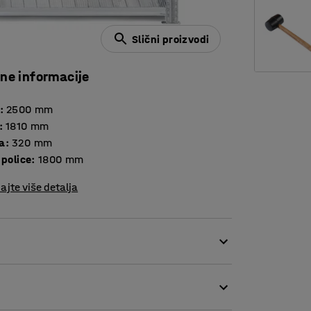
Slični proizvodi
čne informacije
:
2500
mm
:
1810
mm
a
:
320
mm
 police
:
1800
mm
ajte više detalja
ava polica. Dodatna jedinica je lagana i ima
ačite jedan kraj polica na bilo kojoj visini na
. Za montažu nisu potrebni vijci! Ova