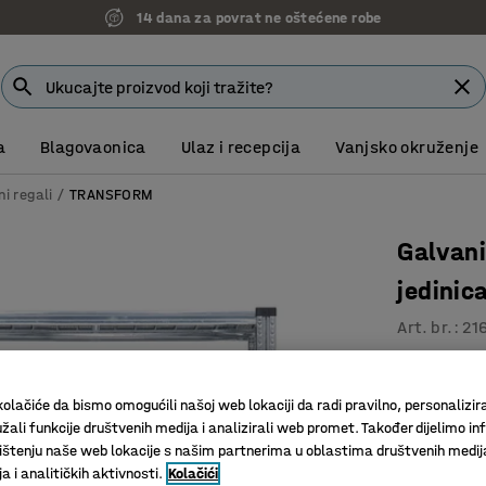
14 dana za povrat ne oštećene robe
a
Blagovaonica
Ulaz i recepcija
Vanjsko okruženje
ni regali
TRANSFORM
Galvani
jedini
Art. br.
:
21
Nisu potr
Podesive 
olačiće da bismo omogućili našoj web lokaciji da radi pravilno, personalizira
Dodatni 
žali funkcije društvenih medija i analizirali web promet. Također dijelimo in
štenju naše web lokacije s našim partnerima u oblastima društvenih medij
Dubina (mm)
 i analitičkih aktivnosti.
Kolačići