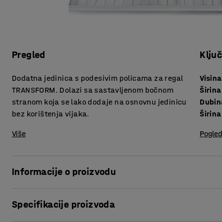
Pregled
Klju
Dodatna jedinica s podesivim policama za regal
Visina
TRANSFORM. Dolazi sa sastavljenom bočnom
Širina
stranom koja se lako dodaje na osnovnu jedinicu
Dubin
bez korištenja vijaka.
Širina
Više
Pogled
Informacije o proizvodu
Praktična dodatna jedinica olakšava proširenje vašeg sust
Specifikacije proizvoda
samo jedan završni okvir, što pojednostavljuje montažu. Zak
završni okvir, a drugi kraj pričvrstite na osnovnu jedinicu