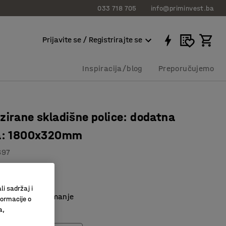
033 718 705
info@priminvest.ba
Prijavite se / Registrirajte se
Inspiracija/blog
Preporučujemo
zirane skladišne police: dodatna
ca: 1800x320mm
697
ebni vijci
police
li sadržaj i
prostor za spremanje
formacije o
a,