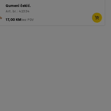
Gumeni čekić.
Art. br.: 42334
17,00 KM
bez PDV