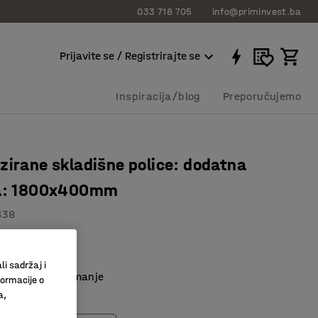
033 718 705
info@priminvest.ba
Prijavite se / Registrirajte se
Inspiracija/blog
Preporučujemo
zirane skladišne police: dodatna
ca: 1800x400mm
638
ebni vijci
police
li sadržaj i
prostor za spremanje
formacije o
a,