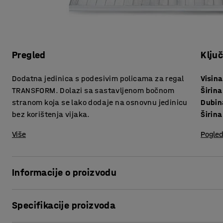
Pregled
Klju
Dodatna jedinica s podesivim policama za regal
Visina
TRANSFORM. Dolazi sa sastavljenom bočnom
Širina
stranom koja se lako dodaje na osnovnu jedinicu
Dubin
bez korištenja vijaka.
Širina
Više
Pogled
Informacije o proizvodu
Praktična dodatna jedinica olakšava proširenje vašeg sust
Specifikacije proizvoda
samo jedan završni okvir, što pojednostavljuje montažu. Zak
završni okvir, a drugi kraj pričvrstite na osnovnu jedinicu