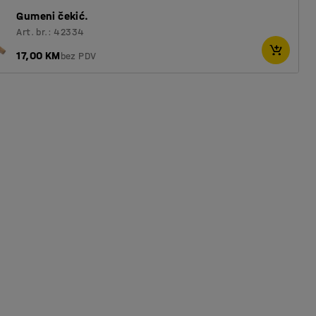
Gumeni čekić.
Art. br.: 42334
17,00 KM
bez PDV