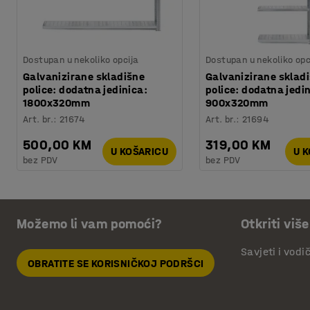
Dostupan u nekoliko opcija
Dostupan u nekoliko opc
Galvanizirane skladišne
Galvanizirane sklad
police: dodatna jedinica:
police: dodatna jedi
1800x320mm
900x320mm
Art. br.
:
21674
Art. br.
:
21694
500,00 KM
319,00 KM
U KOŠARICU
U 
bez PDV
bez PDV
Možemo li vam pomoći?
Otkriti više
Savjeti i vodi
OBRATITE SE KORISNIČKOJ PODRŠCI