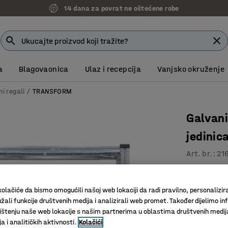
14 dana za povrat ne oštećene robe
a
Blagovaonica
Ulaz i recepcija
Vanjsko okruženje
ni regali
TRANSFORM
Galvani
jedini
Art. br.
:
21
Nisu potr
Podesive 
olačiće da bismo omogućili našoj web lokaciji da radi pravilno, personalizira
Dodatni 
žali funkcije društvenih medija i analizirali web promet. Također dijelimo in
štenju naše web lokacije s našim partnerima u oblastima društvenih medij
Dubina (mm)
 i analitičkih aktivnosti.
Kolačići