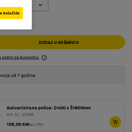
ve kolačiće
 KM
DODAJ U KOŠARICU
a popis za kupovinu
ncja od 7 godina
Galvanizirana polica: D400 x Š1800mm
Art. br.: 21356
109,00 KM
bez PDV