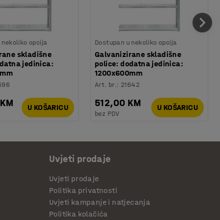
nekoliko opcija
Dostupan u nekoliko opcija
rane skladišne
Galvanizirane skladišne
odatna jedinica:
police: dodatna jedinica:
0mm
1200x600mm
696
Art. br.
:
21642
 KM
512,00 KM
U KOŠARICU
U KOŠARICU
bez PDV
Uvjeti prodaje
Uvjeti prodaje
Politika privatnosti
Uvjeti kampanje i natjecanja
Politika kolačića