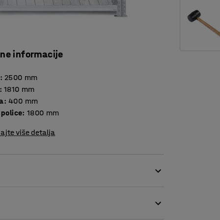
čne informacije
:
2500
mm
:
1810
mm
a
:
400
mm
 police
:
1800
mm
ajte više detalja
ava polica. Dodatna jedinica je lagana i ima
ačite jedan kraj polica na bilo kojoj visini na
. Za montažu nisu potrebni vijci! Ova