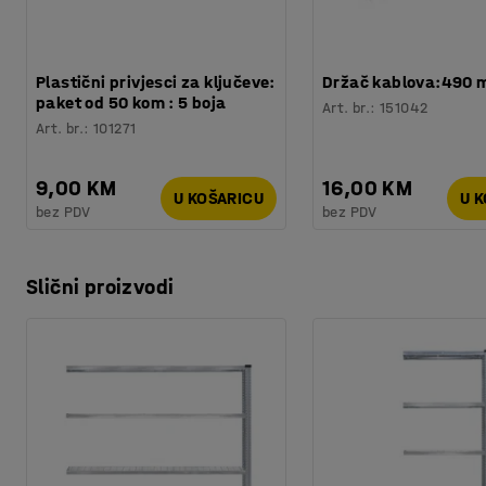
Plastični privjesci za ključeve:
Držač kablova:490
paket od 50 kom : 5 boja
Art. br.
:
151042
Art. br.
:
101271
9,00 KM
16,00 KM
U KOŠARICU
U 
bez PDV
bez PDV
Slični proizvodi