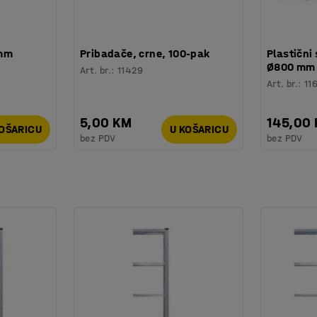
 mm
Pribadače, crne, 100-pak
Plastični 
Ø800 mm
Art. br.
:
11429
Art. br.
:
11
5,00 KM
145,00
KOŠARICU
U KOŠARICU
bez PDV
bez PDV