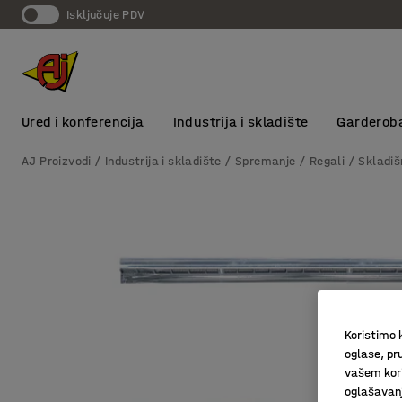
Isključuje PDV
Ured i konferencija
Industrija i skladište
Garderob
AJ Proizvodi
Industrija i skladište
Spremanje
Regali
Skladiš
Koristimo k
oglase, pru
vašem kori
oglašavanja