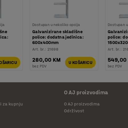
ija
Dostupan u nekoliko opcija
Dostupan u 
išne
Galvanizirane skladišne
Galvanizi
nica:
police: dodatna jedinica:
police: d
600x400mm
1500x32
Art. br.
:
21698
Art. br.
:
21
280,00 KM
549,00
KOŠARICU
U KOŠARICU
bez PDV
bez PDV
O AJ proizvodima
či za kupnju
O AJ proizvodima
Održivost