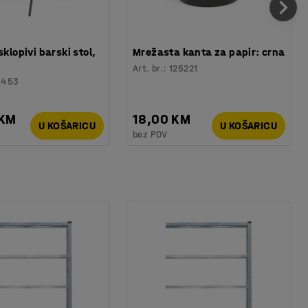
sklopivi barski stol,
Mrežasta kanta za papir: crna
Art. br.
:
125221
6453
 KM
18,00 KM
U KOŠARICU
U KOŠARICU
bez PDV