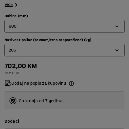
Više
Dubina (mm)
600
Nosivost police (ravnomjerno raspoređene) (kg)
320
205
400
500
702,00 KM
180
bez PDV
600
205
Dodaj na popis za kupovinu
800
Garancja od 7 godina
Dodaci