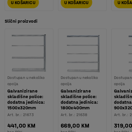
U KOŠARICU
U KOŠARICU
U KOŠ
Slični proizvodi
Dostupan u nekoliko
Dostupan u nekoliko
Dostupan 
opcija
opcija
opcija
Galvanizirane
Galvanizirane
Galvani
skladišne police:
skladišne police:
skladišn
dodatna jedinica:
dodatna jedinica:
dodatna 
1500x320mm
1800x400mm
900x32
Art. br.
:
21673
Art. br.
:
21638
Art. br.
:
2
441,00 KM
669,00 KM
319,0