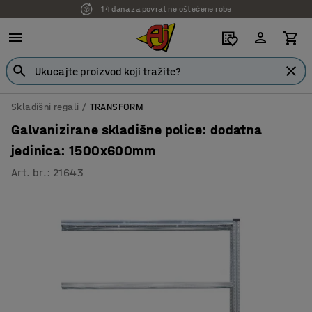
14 dana za povrat ne oštećene robe
7 godina garancije
Skladišni regali
TRANSFORM
Galvanizirane skladišne police: dodatna
jedinica: 1500x600mm
Art. br.
:
21643