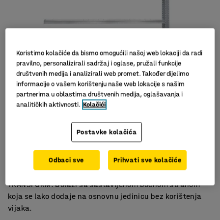
Koristimo kolačiće da bismo omogućili našoj web lokaciji da radi
pravilno, personalizirali sadržaj i oglase, pružali funkcije
društvenih medija i analizirali web promet. Također dijelimo
informacije o vašem korištenju naše web lokacije s našim
partnerima u oblastima društvenih medija, oglašavanja i
analitičkih aktivnosti.
Kolačići
Slični proizvodi
Nisu potrebni vijci
Postavke kolačića
Podesive police
Dodatni prostor za spremanje
Odbaci sve
Prihvati sve kolačiće
Dodatna jedinica s podesivim policama za regal
TRANSFORM. Dolazi sa sastavljenom bočnom stranom
koja se lako dodaje na osnovnu jedinicu bez korištenja
vijaka.