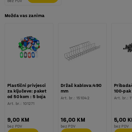
bez PDV
Možda vas zanima
Plastični privjesci
Držač kablova:490
Pribadač
za ključeve: paket
mm
100-pak
od 50 kom : 5 boja
Art. br.
:
151042
Art. br.
:
1
Art. br.
:
101271
9,00 KM
16,00 KM
5,00 
bez PDV
bez PDV
bez PDV