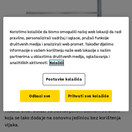
Koristimo kolačiće da bismo omogućili našoj web lokaciji da radi
pravilno, personalizirali sadržaj i oglase, pružali funkcije
društvenih medija i analizirali web promet. Također dijelimo
informacije o vašem korištenju naše web lokacije s našim
partnerima u oblastima društvenih medija, oglašavanja i
analitičkih aktivnosti.
Kolačići
Slični proizvodi
Nisu potrebni vijci
Postavke kolačića
Podesive police
Dodatni prostor za spremanje
Odbaci sve
Prihvati sve kolačiće
Dodatna jedinica s podesivim policama za regal
TRANSFORM. Dolazi sa sastavljenom bočnom stranom
koja se lako dodaje na osnovnu jedinicu bez korištenja
vijaka.