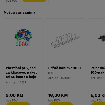
bez PDV
Možda vas zanima
Plastični privjesci
Držač kablova:490
Pribadač
za ključeve: paket
mm
100-pak
od 50 kom : 5 boja
Art. br.
:
151042
Art. br.
:
1
Art. br.
:
101271
9,00 KM
16,00 KM
5,00 
bez PDV
bez PDV
bez PDV