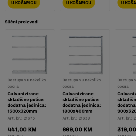
U KOŠARICU
U KOŠARICU
U KOŠ
Slični proizvodi
Dostupan u nekoliko
Dostupan u nekoliko
Dostupan 
opcija
opcija
opcija
Galvanizirane
Galvanizirane
Galvani
skladišne police:
skladišne police:
skladišn
dodatna jedinica:
dodatna jedinica:
dodatna 
1500x320mm
1800x400mm
900x32
Art. br.
:
21673
Art. br.
:
21638
Art. br.
:
2
441,00 KM
669,00 KM
319,0