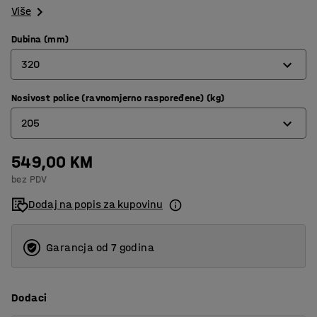
Više
Dubina (mm)
320
Nosivost police (ravnomjerno raspoređene) (kg)
320
205
400
500
549,00 KM
180
bez PDV
600
205
Dodaj na popis za kupovinu
800
Garancja od 7 godina
Dodaci