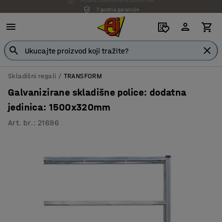
7 godina garancije
Skladišni regali
TRANSFORM
Galvanizirane skladišne police: dodatna
jedinica: 1500x320mm
Art. br.
:
21696