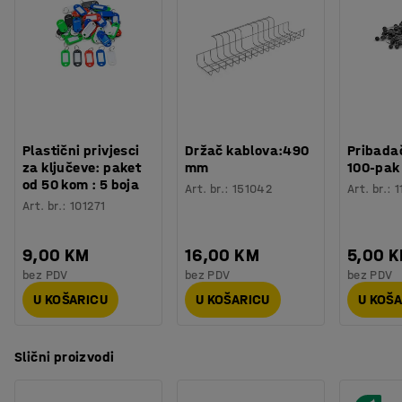
Plastični privjesci
Držač kablova:490
Pribadač
za ključeve: paket
mm
100-pak
od 50 kom : 5 boja
Art. br.
:
151042
Art. br.
:
1
Art. br.
:
101271
9,00 KM
16,00 KM
5,00 
bez PDV
bez PDV
bez PDV
U KOŠARICU
U KOŠARICU
U KOŠ
Slični proizvodi