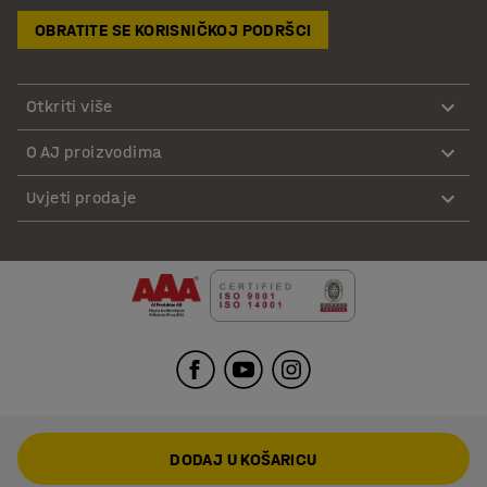
OBRATITE SE KORISNIČKOJ PODRŠCI
Otkriti više
O AJ proizvodima
Uvjeti prodaje
DODAJ U KOŠARICU