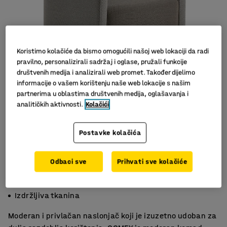
Koristimo kolačiće da bismo omogućili našoj web lokaciji da radi
pravilno, personalizirali sadržaj i oglase, pružali funkcije
društvenih medija i analizirali web promet. Također dijelimo
informacije o vašem korištenju naše web lokacije s našim
partnerima u oblastima društvenih medija, oglašavanja i
analitičkih aktivnosti.
Kolačići
Postavke kolačića
Odbaci sve
Prihvati sve kolačiće
Praktična fotelja
Udobno sjedište
Izdržljiva tkanina
Moderan i privlačan naslonjač koji je izuzetno udoban za