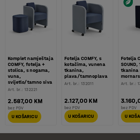
Komplet namještaja
Fotelja COMFY, s
Fotelja 
COMFY, fotelja +
kotačima, vunena
SOUND, 1
stolica, s nogama,
tkanina,
tkanina
vuna,
plava/tamnoplava
mornars
svijetlo/tamno siva
Art. br.
:
132011
Art. br.
:
1
Art. br.
:
132221
2.127,00 KM
3.160,
2.587,00 KM
bez PDV
bez PDV
bez PDV
U KOŠARICU
U KOŠ
U KOŠARICU