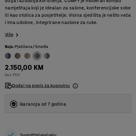
dulja razdoblja korištenja. COMFY je moderan komad
namještaja koji je idealan za salone, konferencijske sobe
ili kao stolica za posjetitelje. Visina sjedišta je nešto veća
i ima udobne, integrirane naslone za ruke.
Više
Boja
:
Pješčana/Smeđa
2.150,00 KM
bez PDV
Dodaj na popis za kupovinu
Garancja od 7 godina
Suunnittelupalvelu