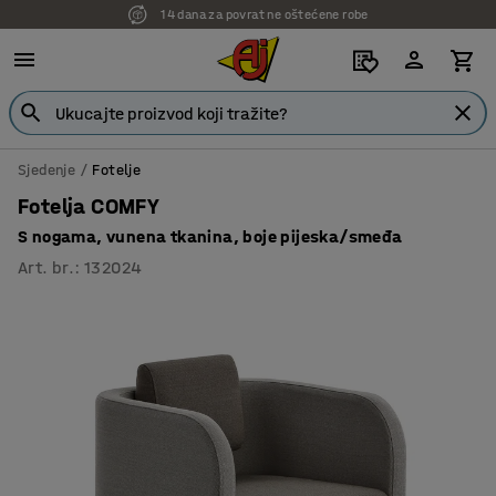
14 dana za povrat ne oštećene robe
7 godina garancije
Sjedenje
Fotelje
Fotelja COMFY
S nogama, vunena tkanina, boje pijeska/smeđa
Art. br.
:
132024