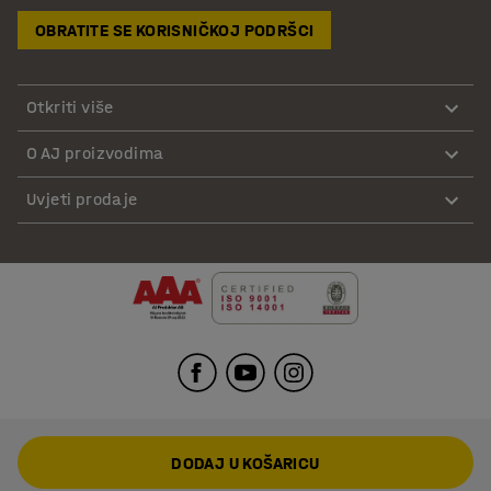
OBRATITE SE KORISNIČKOJ PODRŠCI
Otkriti više
O AJ proizvodima
Uvjeti prodaje
DODAJ U KOŠARICU