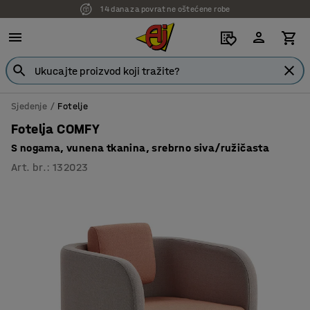
14 dana za povrat ne oštećene robe
Sjedenje
Fotelje
Fotelja COMFY
S nogama, vunena tkanina, srebrno siva/ružičasta
Art. br.
:
132023