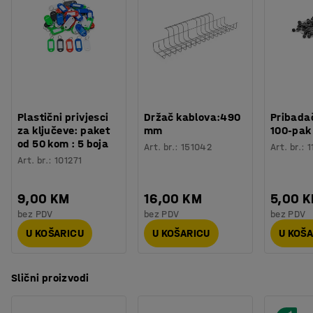
Plastični privjesci
Držač kablova:490
Pribadač
za ključeve: paket
mm
100-pak
od 50 kom : 5 boja
Art. br.
:
151042
Art. br.
:
1
Art. br.
:
101271
9,00 KM
16,00 KM
5,00 
bez PDV
bez PDV
bez PDV
U KOŠARICU
U KOŠARICU
U KOŠ
Slični proizvodi