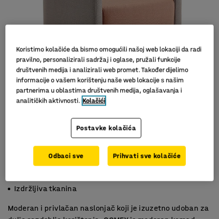
Koristimo kolačiće da bismo omogućili našoj web lokaciji da radi
pravilno, personalizirali sadržaj i oglase, pružali funkcije
društvenih medija i analizirali web promet. Također dijelimo
informacije o vašem korištenju naše web lokacije s našim
partnerima u oblastima društvenih medija, oglašavanja i
analitičkih aktivnosti.
Kolačići
Slični proizvodi
Postavke kolačića
Odbaci sve
Prihvati sve kolačiće
Praktična fotelja
Udobno sjedište
Izdržljiva tkanina
Moderan i privlačan naslonjač koji je izuzetno udoban za