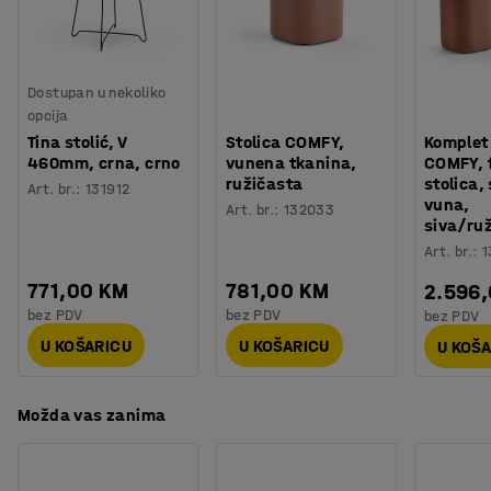
koristite dulje vrijeme.
Specifikacija materijala
:
Gabriel - Breeze fusion 4301 & 4303
Podnožje naslonjača COMFY u obliku potkove olakšava
Sastav
:
88% Vuna/12% Poliamid
pristup podu za čišćenje.
Dostupan u nekoliko
Izdržljivost
:
100000
Md
Fotelja COMFY je presvučena izdržljivom vunenom
opcija
Potreban broj osoba
:
1
tkaninom i testirana je prema EN16139, udovoljava
Tina stolić, V
Stolica COMFY,
Komplet
Procjena vremena
:
15
Min
Möbelfakta zahtjevima (švedski sustav referenciranja i
460mm, crna, crno
vunena tkanina,
COMFY, f
Težina
:
30
kg
ružičasta
stolica,
označavanja namještaja).
Art. br.
:
131912
vuna,
Montaža
:
Dolazi nesastavljeno
Art. br.
:
132033
siva/ru
Testirano
:
EN 16139
Art. br.
:
1
771,00 KM
781,00 KM
2.596
bez PDV
bez PDV
bez PDV
U KOŠARICU
U KOŠARICU
U KOŠ
Možda vas zanima