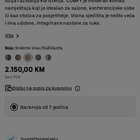
dulja razdoblja korištenja. COMFY je moderan komad
namještaja koji je idealan za salone, konferencijske sobe
ili kao stolica za posjetitelje. Visina sjedišta je nešto veća
i ima udobne, integrirane naslone za ruke.
Više
Boja
:
Srebrno siva/Ružičasta
2.150,00 KM
bez PDV
Dodaj na popis za kupovinu
Garancja od 7 godina
Suunnittelupalvelu