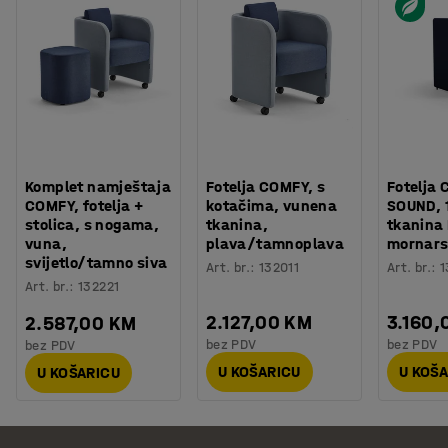
Komplet namještaja
Fotelja COMFY, s
Fotelja 
COMFY, fotelja +
kotačima, vunena
SOUND, 1
stolica, s nogama,
tkanina,
tkanina
vuna,
plava/tamnoplava
mornars
svijetlo/tamno siva
Art. br.
:
132011
Art. br.
:
1
Art. br.
:
132221
2.127,00 KM
3.160,
2.587,00 KM
bez PDV
bez PDV
bez PDV
U KOŠARICU
U KOŠ
U KOŠARICU