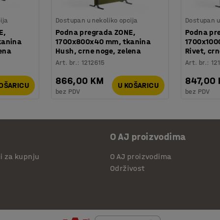
ija
Dostupan u nekoliko opcija
Dostupan u 
E,
Podna pregrada ZONE,
Podna pr
kanina
1700x800x40 mm, tkanina
1700x100
lena
Hush, crne noge, zelena
Rivet, crn
Art. br.
:
1212615
Art. br.
:
12
866,00 KM
847,00
KOŠARICU
U KOŠARICU
bez PDV
bez PDV
O AJ proizvodima
či za kupnju
O AJ proizvodima
Održivost