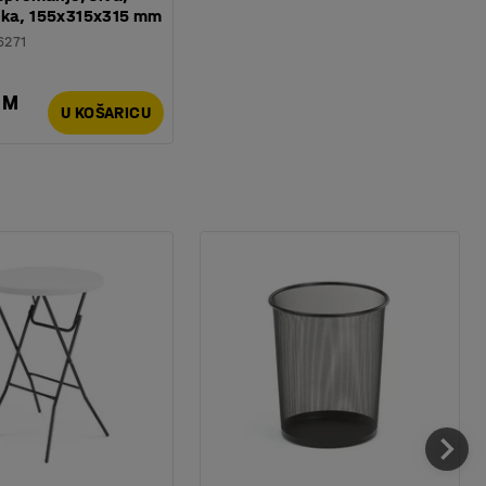
čka, 155x315x315 mm
6271
KM
U KOŠARICU