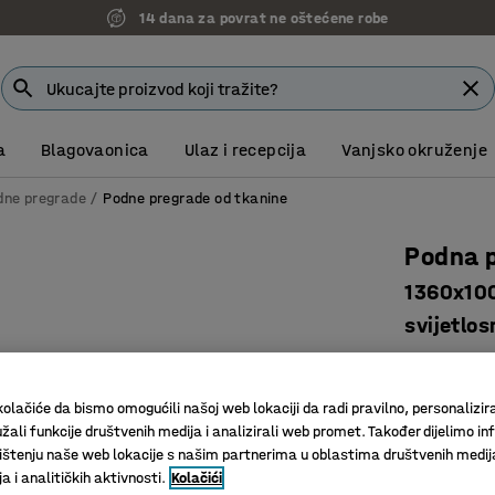
14 dana za povrat ne oštećene robe
a
Blagovaonica
Ulaz i recepcija
Vanjsko okruženje
dne pregrade
Podne pregrade od tkanine
Podna 
1360x100
svijetlo
Art. br.
:
12
Učinkovit
olačiće da bismo omogućili našoj web lokaciji da radi pravilno, personalizira
Komplet 
žali funkcije društvenih medija i analizirali web promet. Također dijelimo in
štenju naše web lokacije s našim partnerima u oblastima društvenih medij
Eleganta
 i analitičkih aktivnosti.
Kolačići