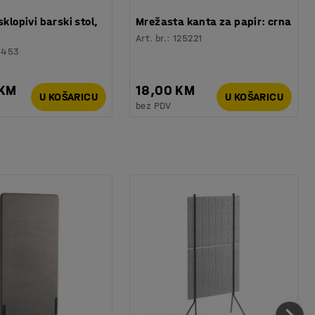
sklopivi barski stol,
Mrežasta kanta za papir: crna
Art. br.
:
125221
6453
 KM
18,00 KM
U KOŠARICU
U KOŠARICU
bez PDV