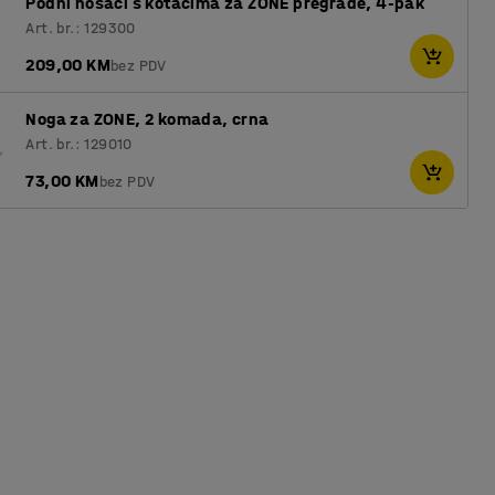
Podni nosači s kotačima za ZONE pregrade, 4-pak
Art. br.: 129300
209,00 KM
bez PDV
Noga za ZONE, 2 komada, crna
Art. br.: 129010
73,00 KM
bez PDV