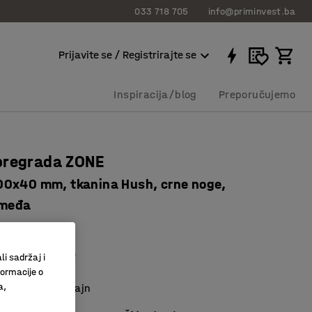
033 718 705
info@priminvest.ba
Prijavite se / Registrirajte se
Inspiracija/blog
Preporučujemo
pregrada ZONE
0x40 mm, tkanina Hush, crne noge,
smeđa
12514
o upijanje buke
li sadržaj i
s postoljem
formacije o
a,
n i moderan dizajn