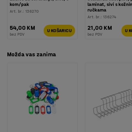
Kvaliteta - Eko oznaka
:
Möbelfakta 120250124
kom/pak
laminat, sivi s kožni
ručkama
Art. br.
:
136270
Art. br.
:
136274
54,00 KM
21,00 KM
U KOŠARICU
U 
bez PDV
bez PDV
Možda vas zanima