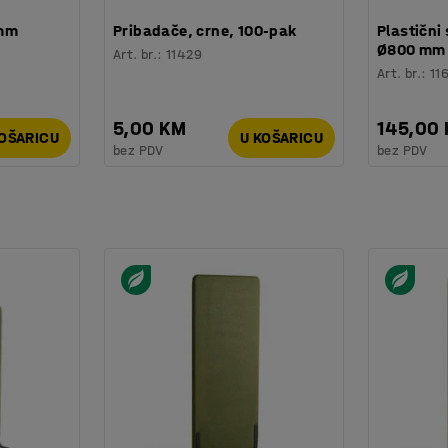
 mm
Pribadače, crne, 100-pak
Plastični 
Ø800 mm
Art. br.
:
11429
Art. br.
:
11
5,00 KM
145,00
KOŠARICU
U KOŠARICU
bez PDV
bez PDV