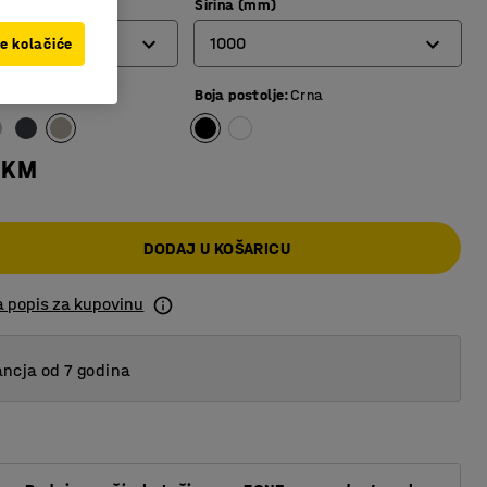
Širina (mm)
1000
ve kolačiće
o smeđa
Boja postolje
:
Crna
800
1000
 KM
DODAJ U KOŠARICU
a popis za kupovinu
ncja od 7 godina