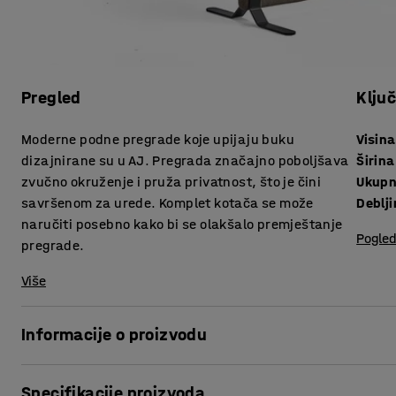
Pregled
Klju
Moderne podne pregrade koje upijaju buku
Visina
dizajnirane su u AJ. Pregrada značajno poboljšava
Širina
zvučno okruženje i pruža privatnost, što je čini
Ukupn
savršenom za urede. Komplet kotača se može
Deblj
naručiti posebno kako bi se olakšalo premještanje
Pogled
pregrade.
Više
Informacije o proizvodu
Elegantne pregrade pružaju vrlo dobro upijanje buke u pr
Specifikacije proizvoda
odlične za stvaranje privatnih, tiših radnih mjesta u otvo