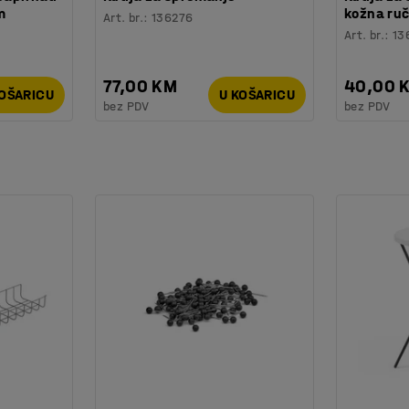
m
kožna ru
Art. br.
:
136276
Art. br.
:
13
77,00 KM
40,00 
KOŠARICU
U KOŠARICU
bez PDV
bez PDV