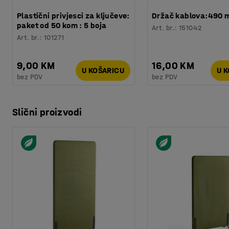
Plastični privjesci za ključeve:
Držač kablova:490
paket od 50 kom : 5 boja
Art. br.
:
151042
Art. br.
:
101271
9,00 KM
16,00 KM
U KOŠARICU
U 
bez PDV
bez PDV
Slični proizvodi