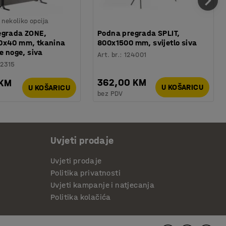
nekoliko opcija
egrada ZONE,
Podna pregrada SPLIT,
0x40 mm, tkanina
800x1500 mm, svijetlo siva
e noge, siva
Art. br.
:
124001
12315
362,00 KM
 KM
U KOŠARICU
U KOŠARICU
bez PDV
Uvjeti prodaje
Uvjeti prodaje
Politika privatnosti
Uvjeti kampanje i natjecanja
Politika kolačića