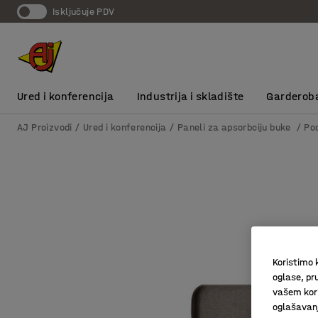
Isključuje PDV
Ured i konferencija
Industrija i skladište
Garderob
AJ Proizvodi
Ured i konferencija
Paneli za apsorbciju buke
Po
Koristimo k
oglase, pru
vašem kori
oglašavanja