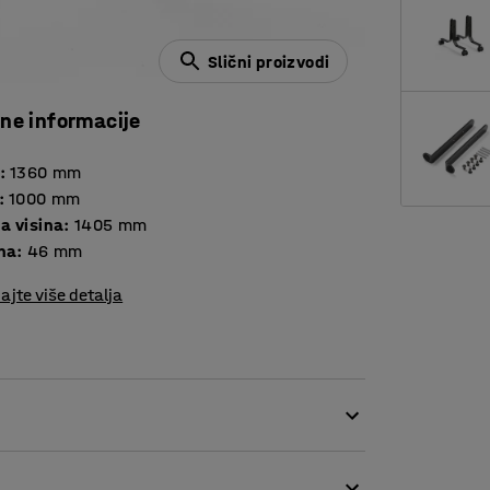
Slični proizvodi
čne informacije
:
1360
mm
:
1000
mm
a visina
:
1405
mm
ina
:
46
mm
ajte više detalja
ostorima s visokom razinom buke. Pregrade su
renim uredskim prostorima gdje je puno ljudi u