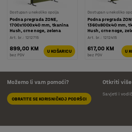
Dostupan u nekoliko opcija
Dostupan u nekoliko opc
Podna pregrada ZONE,
Podna pregrada ZON
1700x1000x40 mm, tkanina
1360x800x40 mm, t
Hush, crne noge, zelena
Hush, crne noge, ze
Art. br.
:
1212715
Art. br.
:
1212415
899,00 KM
617,00 KM
U KOŠARICU
U 
bez PDV
bez PDV
Možemo li vam pomoći?
Otkriti više
Savjeti i vodi
OBRATITE SE KORISNIČKOJ PODRŠCI