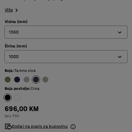
Više
Visina (mm)
1360
Širina (mm)
1360
1000
1700
Boja
:
Tamno siva
800
1000
Boja postolje
:
Crna
696,00 KM
bez PDV
Dodaj na popis za kupovinu