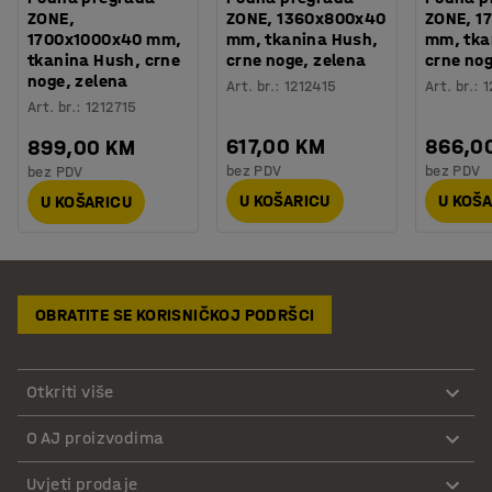
ZONE,
ZONE, 1360x800x40
ZONE, 1
1700x1000x40 mm,
mm, tkanina Hush,
mm, tka
tkanina Hush, crne
crne noge, zelena
crne nog
noge, zelena
Art. br.
:
1212415
Art. br.
:
1
Art. br.
:
1212715
617,00 KM
866,0
899,00 KM
bez PDV
bez PDV
bez PDV
U KOŠARICU
U KOŠ
U KOŠARICU
OBRATITE SE KORISNIČKOJ PODRŠCI
Otkriti više
O AJ proizvodima
Uvjeti prodaje