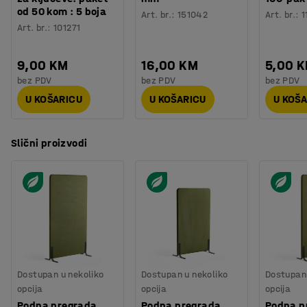
od 50 kom : 5 boja
Art. br.
:
151042
Art. br.
:
1
Art. br.
:
101271
9,00 KM
16,00 KM
5,00 
bez PDV
bez PDV
bez PDV
U KOŠARICU
U KOŠARICU
U KOŠ
Slični proizvodi
Dostupan u nekoliko
Dostupan u nekoliko
Dostupan 
opcija
opcija
opcija
Podna pregrada
Podna pregrada
Podna p