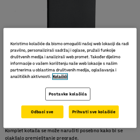
Koristimo kolačiće da bismo omogućili našoj web lokaciji da radi
pravilno, personalizirali sadržaj i oglase, pružali funkcije
društvenih medija i analizirali web promet. Također dijelimo
informacije o vašem korištenju naše web lokacije s našim
partnerima u oblastima društvenih medija, oglašavanja i
analitičkih aktivnosti.
Kolačići
Učinkovito upijanje buke
Komplet s postoljem
Postavke kolačića
Elegantan i moderan dizajn
Moderne podne pregrade koje upijaju buku dizajnirane
Odbaci sve
Prihvati sve kolačiće
su u AJ. Pregrada značajno poboljšava zvučno okruženje
i pruža privatnost, što je čini savršenom za urede.
Komplet kotača se može naručiti posebno kako bi se
olakšalo premještanje pregrade.