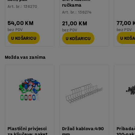
ručkama
Testirano
:
ISO 354, EN 1023-2, EN 1023-3, EN 1023-1
Art. br.
:
136270
Art. br.
:
136274
Kvaliteta - Eko oznaka
:
Möbelfakta 120250124
54,00 KM
77,00 
21,00 KM
bez PDV
bez PDV
bez PDV
U KOŠARICU
U KOŠ
U KOŠARICU
Možda vas zanima
Plastični privjesci
Držač kablova:490
Pribadač
za ključeve: paket
mm
100-pak