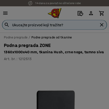
14 dana za povrat ne oštećene robe
7 godina garancije
Podne pregrade
Podne pregrade od tkanine
Podna pregrada ZONE
1360x1000x40 mm, tkanina Hush, crne noge, tamno siva
Art. br.
:
1212513