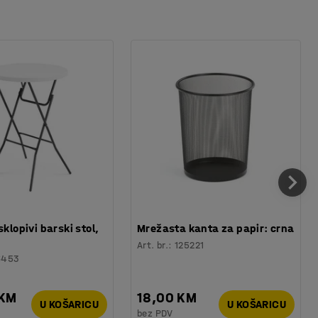
sklopivi barski stol,
Mrežasta kanta za papir: crna
Art. br.
:
125221
6453
 KM
18,00 KM
U KOŠARICU
U KOŠARICU
bez PDV