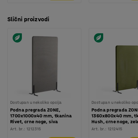
Slični proizvodi
Dostupan u nekoliko opcija
Dostupan u nekoliko opc
Podna pregrada ZONE,
Podna pregrada ZON
1700x1000x40 mm, tkanina
1360x800x40 mm, t
Rivet, crne noge, siva
Hush, crne noge, ze
Art. br.
:
1212315
Art. br.
:
1212415