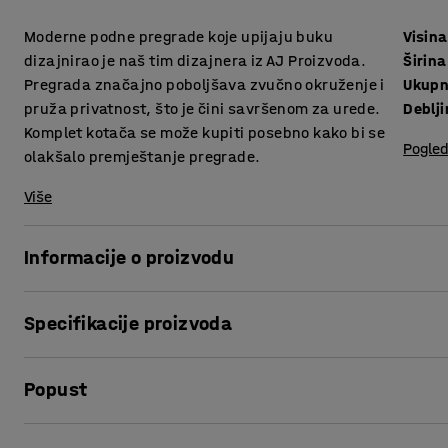
Moderne podne pregrade koje upijaju buku
Visina
dizajnirao je naš tim dizajnera iz AJ Proizvoda.
Širina
Pregrada značajno poboljšava zvučno okruženje i
Ukupn
pruža privatnost, što je čini savršenom za urede.
Deblj
Komplet kotača se može kupiti posebno kako bi se
Pogled
olakšalo premještanje pregrade.
Više
Informacije o proizvodu
Elegantne pregrade pružaju vrlo dobro upijanje buke u pr
Specifikacije proizvoda
odlične za stvaranje privatnih, tiših radnih mjesta u otvo
pokretu. Pregrade se mogu koristiti za pregrađivanje prost
Visina
:
1360
mm
bi se odvojio radni prostor. Možete spojiti dvije pregrade
Popust
Širina
:
800
mm
posebno.
Ukupna visina
:
1405
mm
Debljina
:
46
mm
Ispis stranice
Komplet kotača se može kupiti posebno kako bi se olakšalo