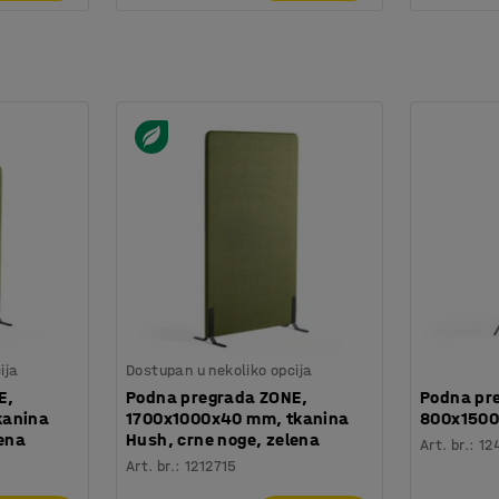
ija
Dostupan u nekoliko opcija
E,
Podna pregrada ZONE,
Podna pre
kanina
1700x1000x40 mm, tkanina
800x1500 
lena
Hush, crne noge, zelena
Art. br.
:
12
Art. br.
:
1212715