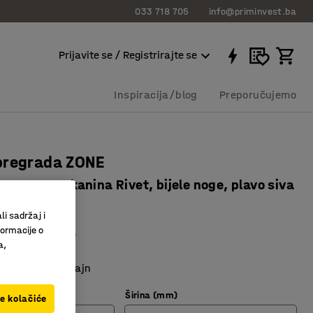
033 718 705
info@priminvest.ba
Prijavite se / Registrirajte se
Inspiracija/blog
Preporučujemo
pregrada ZONE
x40 mm, tkanina Rivet, bijele noge, plavo siva
12024
li sadržaj i
formacije o
o upijanje buke
a,
s postoljem
n i moderan dizajn
Širina (mm)
ve kolačiće