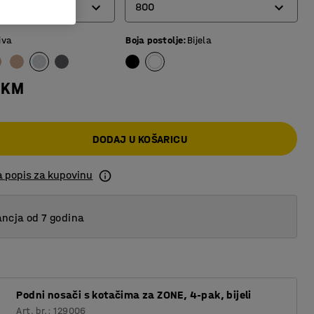
800
iva
Boja postolje
:
Bijela
800
1000
 KM
DODAJ U KOŠARICU
a popis za kupovinu
ncja od 7 godina
Podni nosači s kotačima za ZONE, 4-pak, bijeli
Art. br.: 129006