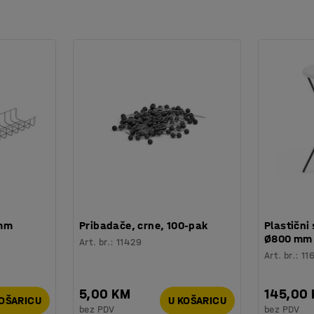
znači da se dvije verzije mogu postaviti jedna
oje upija buku i prekrivene su izdržljivom
Tex.
 mm
Pribadače, crne, 100-pak
Plastični 
Ø800 mm
Art. br.
:
11429
Art. br.
:
11
5,00 KM
145,00
KOŠARICU
U KOŠARICU
bez PDV
bez PDV