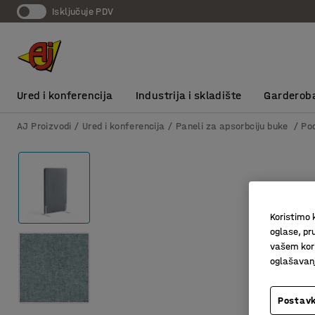
Isključuje PDV
Ured i konferencija
Industrija i skladište
Garderob
AJ Proizvodi
Ured i konferencija
Paneli za apsorbciju buke
Po
Koristimo k
oglase, pru
vašem kori
oglašavanja
Postavk