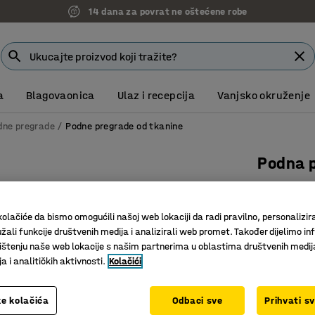
14 dana za povrat ne oštećene robe
a
Blagovaonica
Ulaz i recepcija
Vanjsko okruženje
dne pregrade
Podne pregrade od tkanine
Podna 
1360x800
Art. br.
:
12
olačiće da bismo omogućili našoj web lokaciji da radi pravilno, personalizira
žali funkcije društvenih medija i analizirali web promet. Također dijelimo in
Učinkovit
štenju naše web lokacije s našim partnerima u oblastima društvenih medij
Komplet 
 i analitičkih aktivnosti.
Kolačići
Eleganta
Visina (mm)
e kolačića
Odbaci sve
Prihvati s