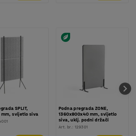
grada SPLIT,
Podna pregrada ZONE,
mm, svijetlo siva
1360x800x40 mm, svijetlo
siva, uklj. podni držači
4001
Art. br.
:
129301