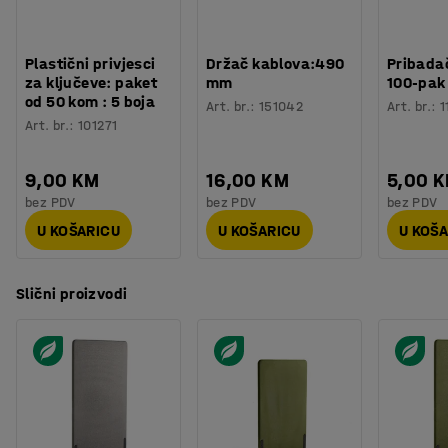
Svjetiljka sa postoljem
:
Da
Potreban broj osoba
:
1
Pregrade su izrađene od drva s punjenjem od kamene
Procjena vremena
:
20
Min
vune koje upija buku i prekrivene su izdržljivom tkaninom
Plastični privjesci
Držač kablova:490
Pribadač
Težina
:
18
kg
od 100% poliestera. Tkanina ima certifikat Oeko-Tex.
za ključeve: paket
mm
100-pak
Montaža
:
Dolazi nesastavljeno
od 50 kom : 5 boja
Art. br.
:
151042
Art. br.
:
1
Testirano
:
ISO 354, EN 1023-2, EN 1023-3, EN 1023-1
Art. br.
:
101271
Kvaliteta - Eko oznaka
:
Möbelfakta 120250124, EPD
9,00 KM
16,00 KM
5,00 
bez PDV
bez PDV
bez PDV
U KOŠARICU
U KOŠARICU
U KOŠ
Slični proizvodi