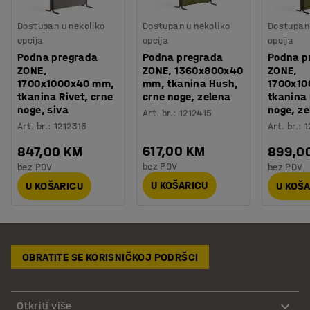
Dostupan u nekoliko
Dostupan u nekoliko
Dostupan 
opcija
opcija
opcija
Podna pregrada
Podna pregrada
Podna p
ZONE,
ZONE, 1360x800x40
ZONE,
1700x1000x40 mm,
mm, tkanina Hush,
1700x1
tkanina Rivet, crne
crne noge, zelena
tkanina
noge, siva
noge, ze
Art. br.
:
1212415
Art. br.
:
1212315
Art. br.
:
1
617,00 KM
847,00 KM
899,0
bez PDV
bez PDV
bez PDV
U KOŠARICU
U KOŠARICU
U KOŠ
OBRATITE SE KORISNIČKOJ PODRŠCI
Otkriti više