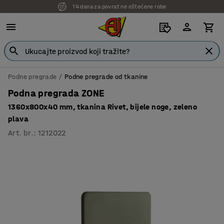
14 dana za povrat ne oštećene robe
7 godina garancije
Podne pregrade
Podne pregrade od tkanine
Podna pregrada ZONE
1360x800x40 mm, tkanina Rivet, bijele noge, zeleno
plava
Art. br.
:
1212022