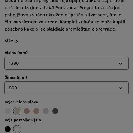
Moderne podne pregrade koje upijaju buku dizajnirao je
naš tim dizajnera iz AJ Proizvoda. Pregrada značajno
poboljšava zvučno okruženje i pruža privatnost, što je
čini savršenom za urede. Komplet kotača se može kupiti
posebno kako bi se olakšalo premještanje pregrade.
Više
Visina (mm)
1360
Širina (mm)
1360
800
1700
Boja
:
Zeleno plava
800
1000
Boja postolje
:
Bijela