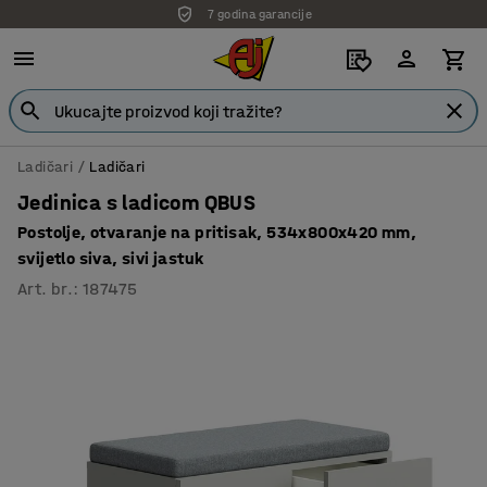
7 godina garancije
Ladičari
Ladičari
Jedinica s ladicom QBUS
Postolje, otvaranje na pritisak, 534x800x420 mm,
svijetlo siva, sivi jastuk
Art. br.
:
187475