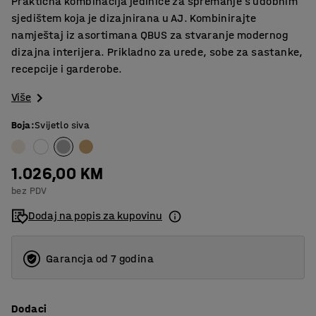
Praktična kombinacija jedinice za spremanje s udobnim
sjedištem koja je dizajnirana u AJ. Kombinirajte
namještaj iz asortimana QBUS za stvaranje modernog
dizajna interijera. Prikladno za urede, sobe za sastanke,
recepcije i garderobe.
Više
Boja
:
Svijetlo siva
1.026,00 KM
bez PDV
Dodaj na popis za kupovinu
Garancja od 7 godina
Dodaci