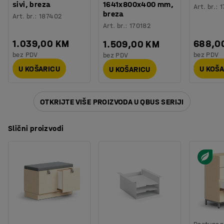
sivi, breza
1641x800x400 mm,
Art. br.
:
1
Testirano
:
EN 16121:2023, EN 16139:2013
Ladice su push-open, što znači da se otvaraju i
breza
Art. br.
:
187402
zatvaraju laganim pritiskom.
Art. br.
:
170182
1.039,00 KM
688,0
1.509,00 KM
Trebate li više prostora za spremanje? Komadi
bez PDV
bez PDV
bez PDV
namještaja iz asortimana QBUS su dizajnirani tako da se
U KOŠARICU
U KOŠ
U KOŠARICU
međusobno mogu slagati, a modularni sustav olakšava
dodavanje više jedinica za spremanje prema vašim
potrebama. Za učinkovit radni dan!
OTKRIJTE VIŠE PROIZVODA U QBUS SERIJI
Slični proizvodi