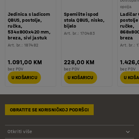
Dostupan 
opcija
Jedinica s ladicom
Spemište ispod
Ladičar
QBUS, postolje,
stola QBUS, nisko,
postolje
ručka,
bijelo
ručke,
534x800x420 mm,
868x80
Art. br.
:
170483
breza, sivi jastuk
breza
Art. br.
:
187482
Art. br.
:
1
1.091,00 KM
228,00 KM
1.426
bez PDV
bez PDV
bez PDV
U KOŠARICU
U KOŠARICU
U KOŠ
OBRATITE SE KORISNIČKOJ PODRŠCI
Otkriti više