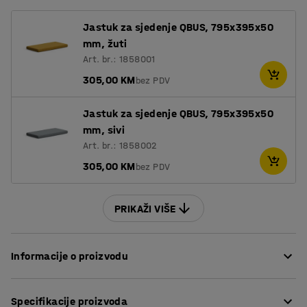
Jastuk za sjedenje QBUS, 795x395x50
mm, žuti
Art. br.: 1858001
305,00 KM
bez PDV
Jastuk za sjedenje QBUS, 795x395x50
mm, sivi
Art. br.: 1858002
305,00 KM
bez PDV
PRIKAŽI VIŠE
Informacije o proizvodu
Prilagodljiv QBUS asortiman namještaja olakšava
Specifikacije proizvoda
stvaranje dobro organiziranog radnog mjesta!