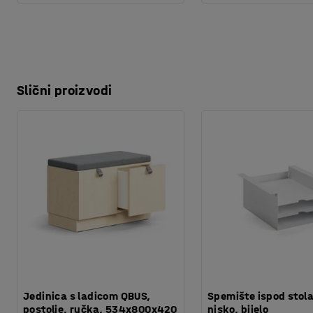
Slični proizvodi
Jedinica s ladicom QBUS,
Spemište ispod stol
postolje, ručka, 534x800x420
nisko, bijelo