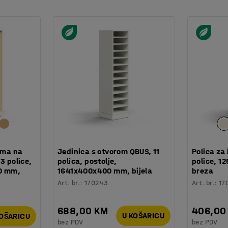
ržava. Udoban jastuk za sjedenje je presvučen
standardima Möbelfakta, OEKO-TEX STANDARD
itih boja. Uključeno je postolje i ručke.
 laganim pritiskom.
 iz asortimana QBUS su dizajnirani tako da se
davanje više jedinica za spremanje prema
ima na
Jedinica s otvorom QBUS, 11
Polica za
3 police,
polica, postolje,
police, 
0 mm,
1641x400x400 mm, bijela
breza
Art. br.
:
170243
Art. br.
:
17
688,00 KM
406,00
U KOŠARICU
KOŠARICU
bez PDV
bez PDV