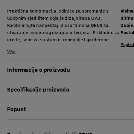
Praktična kombinacija jedinice za spremanje s
Visina
udobnim sjedištem koja je dizajnirana u AJ.
Širina
Kombinirajte namještaj iz asortimana QBUS za
Dubin
stvaranje modernog dizajna interijera. Prikladno za
Postol
urede, sobe za sastanke, recepcije i garderobe.
Pogled
Više
Informacije o proizvodu
Prilagodljiv QBUS asortiman namještaja olakšava stvaran
Specifikacije proizvoda
Ovaj praktičan komad namještaja nudi praktičnu kombinac
prostora za sjedenje, sve u jednom.
Visina
:
534
mm
Popust
Širina
:
800
mm
Ladice se lako kreću na vodilicama i idealne su za sprema
Dubina
:
420
mm
Sjedište je prikladno za korištenje u javnim prostorima 
Postolje
:
Podni okvir
Ispis stranice
praktično sjedište ili se može koristiti u sobi za sastanke
Boja
:
Bijela
veće rješenje za spremanje ili pregrađivanje prostora.