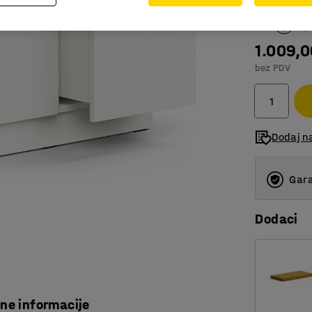
Boja
:
Bijela
1.009,
bez PDV
Dodaj n
Gara
Dodaci
čne informacije