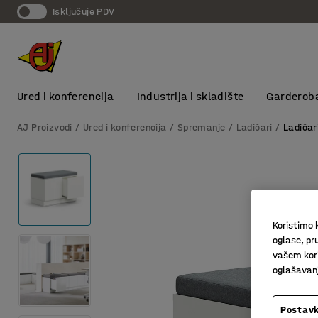
Isključuje PDV
Ured i konferencija
Industrija i skladište
Garderob
AJ Proizvodi
Ured i konferencija
Spremanje
Ladičari
Ladičar
Koristimo k
oglase, pru
vašem kori
oglašavanja
Postavk