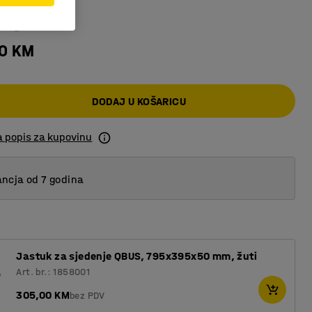
00 KM
DODAJ U KOŠARICU
a popis za kupovinu
ncja od 7 godina
Jastuk za sjedenje QBUS, 795x395x50 mm, žuti
Art. br.: 1858001
305,00 KM
bez PDV