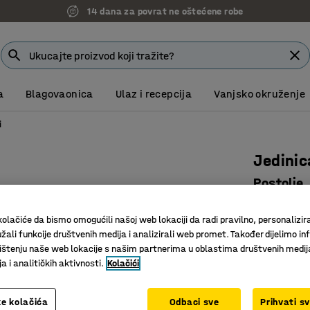
14 dana za povrat ne oštećene robe
a
Blagovaonica
Ulaz i recepcija
Vanjsko okruženje
i
Jedinic
Postolje
bijela, si
olačiće da bismo omogućili našoj web lokaciji da radi pravilno, personalizira
Art. br.
:
18
žali funkcije društvenih medija i analizirali web promet. Također dijelimo in
štenju naše web lokacije s našim partnerima u oblastima društvenih medij
Udobno z
 i analitičkih aktivnosti.
Kolačići
Skriveno
Dio asor
e kolačića
Odbaci sve
Prihvati s