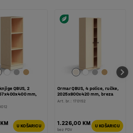
 knjige QBUS, 2
Ormar QBUS, 4 police, ručke,
1257x400x400 mm,
2025x800x420 mm, breza
Art. br.
:
170152
0012
 KM
1.226,00 KM
U KOŠARICU
U KOŠARICU
bez PDV