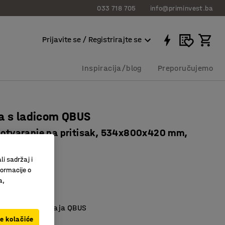
033 718 705
info@priminvest.ba
Prijavite se / Registrirajte se
Inspiracija/blog
Preporučujemo
a s ladicom QBUS
, otvaranje na pritisak, 534x800x420 mm,
vi jastuk
li sadržaj i
7473
formacije o
a,
a sjedenje
 spremanje
timana namještaja QBUS
ve kolačiće