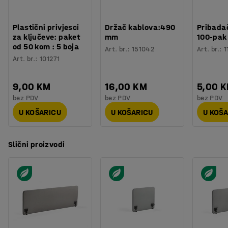
Plastični privjesci
Držač kablova:490
Pribadač
za ključeve: paket
mm
100-pak
od 50 kom : 5 boja
Art. br.
:
151042
Art. br.
:
1
Art. br.
:
101271
9,00 KM
16,00 KM
5,00 
bez PDV
bez PDV
bez PDV
U KOŠARICU
U KOŠARICU
U KOŠ
Slični proizvodi