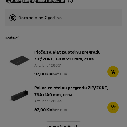
Dodaj na popis za kupovinu
1600
1800
Garancja od 7 godina
2000
Dodaci
Ploča za alat za stolnu pregradu
ZIP/ZONE, 681x390 mm, crna
Art. br.: 128651
97,00 KM
bez PDV
Polica za stolnu pregradu ZIP/ZONE,
764x140 mm, crna
Art. br.: 128652
97,00 KM
bez PDV