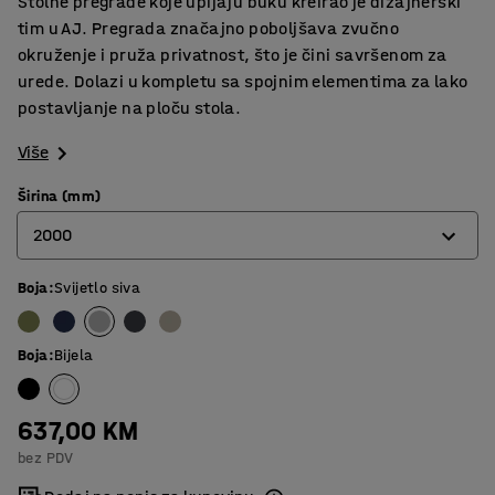
Stolne pregrade koje upijaju buku kreirao je dizajnerski
tim u AJ. Pregrada značajno poboljšava zvučno
okruženje i pruža privatnost, što je čini savršenom za
urede. Dolazi u kompletu sa spojnim elementima za lako
postavljanje na ploču stola.
Više
Širina (mm)
2000
Boja
:
Svijetlo siva
600
800
Boja
:
Bijela
1000
1200
637,00 KM
bez PDV
1400