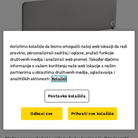
Koristimo kolačiće da bismo omogućili našoj web lokaciji da radi
pravilno, personalizirali sadržaj i oglase, pružali funkcije
društvenih medija i analizirali web promet. Također dijelimo
informacije o vašem korištenju naše web lokacije s našim
Slični proizvodi
partnerima u oblastima društvenih medija, oglašavanja i
analitičkih aktivnosti.
Kolačići
Postavke kolačića
Učinkovito upijanje buke
Odbaci sve
Prihvati sve kolačiće
U kompletu s držačima
Elegantan i moderan dizajn