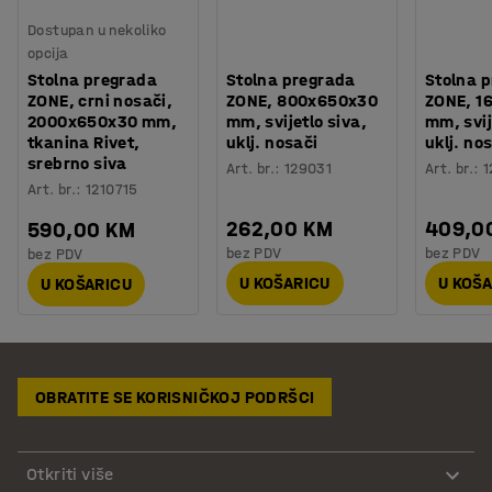
Dostupan u nekoliko
opcija
Stolna pregrada
Stolna pregrada
Stolna 
ZONE, crni nosači,
ZONE, 800x650x30
ZONE, 1
2000x650x30 mm,
mm, svijetlo siva,
mm, svij
tkanina Rivet,
uklj. nosači
uklj. no
srebrno siva
Art. br.
:
129031
Art. br.
:
1
Art. br.
:
1210715
262,00 KM
409,0
590,00 KM
bez PDV
bez PDV
bez PDV
U KOŠARICU
U KOŠ
U KOŠARICU
OBRATITE SE KORISNIČKOJ PODRŠCI
Otkriti više