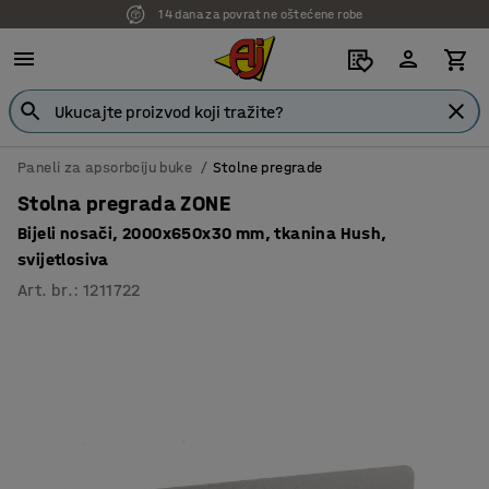
14 dana za povrat ne oštećene robe
Paneli za apsorbciju buke
Stolne pregrade
Stolna pregrada ZONE
Bijeli nosači, 2000x650x30 mm, tkanina Hush,
svijetlosiva
Art. br.
:
1211722