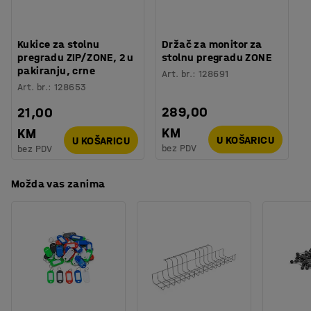
Procjena vremena
:
10
Min
Montirajte stolne pregrade na jednu, dvije ili tri strane
Težina
:
12,7
kg
stola, ovisno o tome koliko je pregrada potrebno. Kako se
Kukice za stolnu
Držač za monitor za
Montaža
:
Dolazi nesastavljeno
pregrade postavljaju direktno na ploču stola pružaju
pregradu ZIP/ZONE, 2 u
stolnu pregradu ZONE
Testirano
:
ISO 354, EN 1023-2, EN 1023-3, EN 1023-1
dojam odvojenosti i dobra su opcija za urede kao i podne
pakiranju, crne
Art. br.
:
128691
Kvaliteta - Eko oznaka
:
Möbelfakta 220250124
pregrade.
Art. br.
:
128653
289,00
21,00
KM
KM
U KOŠARICU
U KOŠARICU
bez PDV
bez PDV
Možda vas zanima