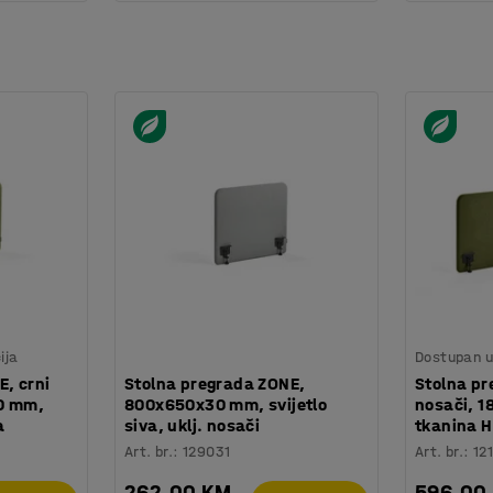
ija
Dostupan u 
E, crni
Stolna pregrada ZONE,
Stolna pr
0 mm,
800x650x30 mm, svijetlo
nosači, 
a
siva, uklj. nosači
tkanina H
Art. br.
:
129031
Art. br.
:
12
262,00 KM
596,00