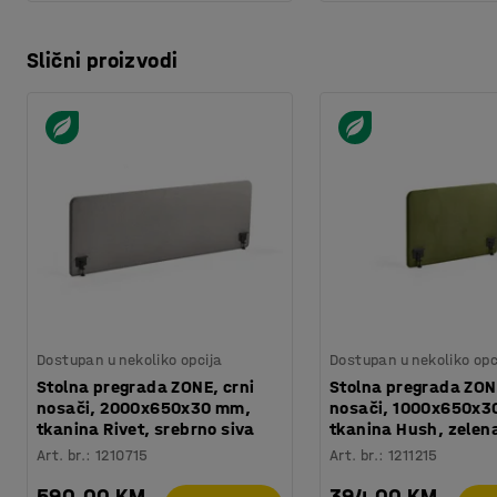
Slični proizvodi
Dostupan u nekoliko opcija
Dostupan u nekoliko opc
Stolna pregrada ZONE, crni
Stolna pregrada ZON
nosači, 2000x650x30 mm,
nosači, 1000x650x3
tkanina Rivet, srebrno siva
tkanina Hush, zelen
Art. br.
:
1210715
Art. br.
:
1211215
590,00 KM
394,00 KM