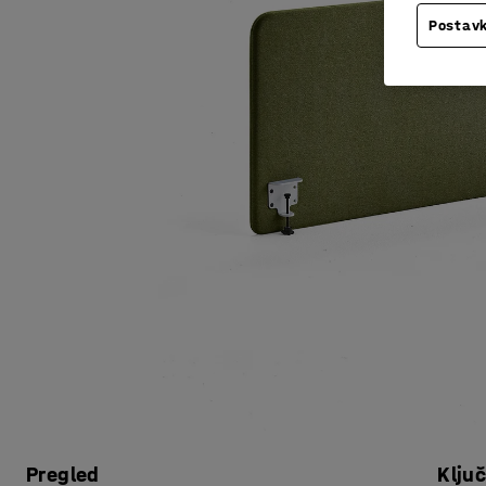
Postavk
Pregled
Klju