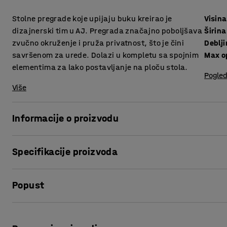
Stolne pregrade koje upijaju buku kreirao je
Visina
dizajnerski tim u AJ. Pregrada značajno poboljšava
Širina
zvučno okruženje i pruža privatnost, što je čini
Deblj
savršenom za urede. Dolazi u kompletu sa spojnim
Max o
elementima za lako postavljanje na ploču stola.
Pogled
Više
Informacije o proizvodu
Elegantne stolne pregrade pružaju vrlo dobro upijanje bu
Specifikacije proizvoda
Pregrade su odlične za stvaranje privatnih, tiših radnih m
puno ljudi u pokretu.
Visina
:
650
mm
Popust
Širina
:
2000
mm
Pregrade možete opremiti praktičnim policama (prodaju se
Debljina
:
36
mm
prostora za odlaganje stvari koje želite u blizini.
Max opening
:
75
mm
Ispis stranice
Boja
:
Šumsko zelena
Pregrade su izrađene od drva s punjenjem od kamene vune k