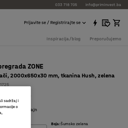
033 718 705
info@priminvest.ba
Prijavite se / Registrirajte se
Inspiracija/blog
Preporučujemo
pregrada ZONE
osači, 2000x650x30 mm, tkanina Hush, zelena
11725
o upijanje buke
li sadržaj i
tu s držačima
formacije o
n i moderan dizajn
a,
Boja
:
Šumsko zelena