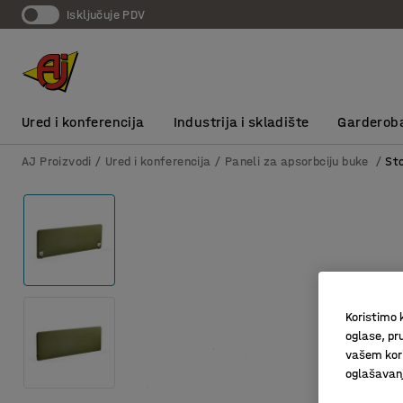
Isključuje PDV
Ured i konferencija
Industrija i skladište
Garderob
AJ Proizvodi
Ured i konferencija
Paneli za apsorbciju buke
St
Koristimo k
oglase, pru
vašem kori
oglašavanja