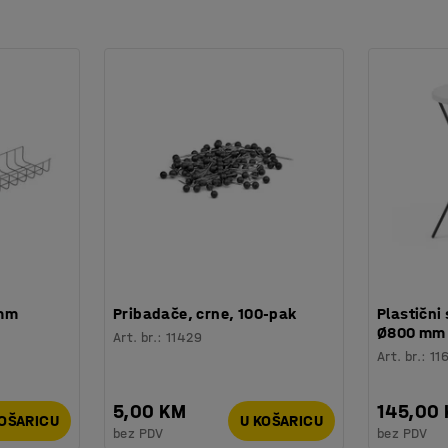
 mm
Pribadače, crne, 100-pak
Plastični 
Ø800 mm
Art. br.
:
11429
Art. br.
:
11
5,00 KM
145,00
KOŠARICU
U KOŠARICU
bez PDV
bez PDV