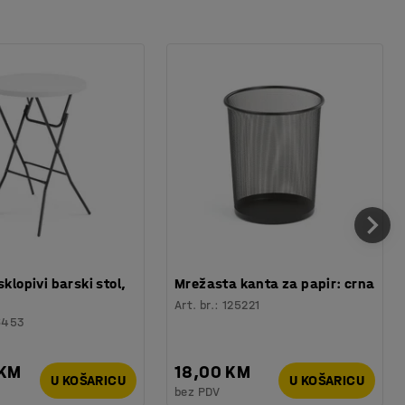
sklopivi barski stol,
Mrežasta kanta za papir: crna
Art. br.
:
125221
6453
 KM
18,00 KM
U KOŠARICU
U KOŠARICU
bez PDV