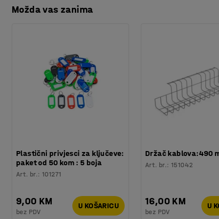
Možda vas zanima
Plastični privjesci za ključeve:
Držač kablova:490
paket od 50 kom : 5 boja
Art. br.
:
151042
Art. br.
:
101271
9,00 KM
16,00 KM
U KOŠARICU
U 
bez PDV
bez PDV