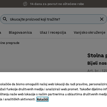
14 dana za povrat ne oštećene robe
a
Blagovaonica
Ulaz i recepcija
Vanjsko okruženje
olne pregrade
Stolna 
Bijeli n
Art. br.
:
12
Učinkovit
olačiće da bismo omogućili našoj web lokaciji da radi pravilno, personalizira
U komple
žali funkcije društvenih medija i analizirali web promet. Također dijelimo in
Eleganta
štenju naše web lokacije s našim partnerima u oblastima društvenih medij
 i analitičkih aktivnosti.
Kolačići
Širina (mm)