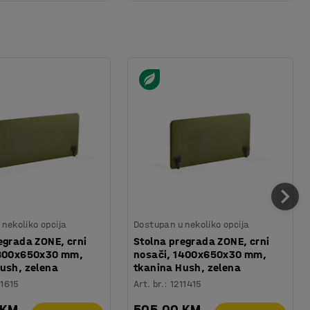
nekoliko opcija
Dostupan u nekoliko opcija
egrada ZONE, crni
Stolna pregrada ZONE, crni
1800x650x30 mm,
nosači, 1400x650x30 mm,
ush, zelena
tkanina Hush, zelena
11615
Art. br.
:
1211415
 KM
505,00 KM