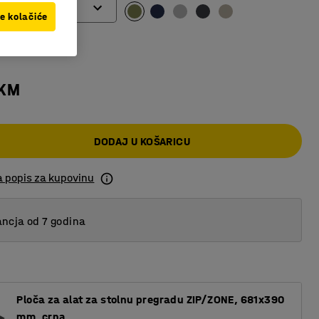
ve kolačiće
 KM
DODAJ U KOŠARICU
a popis za kupovinu
ncja od 7 godina
Ploča za alat za stolnu pregradu ZIP/ZONE, 681x390
mm, crna