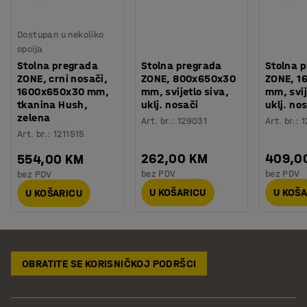
Dostupan u nekoliko
opcija
Stolna pregrada
Stolna pregrada
Stolna 
ZONE, crni nosači,
ZONE, 800x650x30
ZONE, 1
1600x650x30 mm,
mm, svijetlo siva,
mm, svij
tkanina Hush,
uklj. nosači
uklj. no
zelena
Art. br.
:
129031
Art. br.
:
1
Art. br.
:
1211515
262,00 KM
409,0
554,00 KM
bez PDV
bez PDV
bez PDV
U KOŠARICU
U KOŠ
U KOŠARICU
OBRATITE SE KORISNIČKOJ PODRŠCI