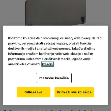
Koristimo kolačiće da bismo omogućili našoj web lokaciji da radi
pravilno, personalizirali sadržaj i oglase, pružali funkcije
društvenih medija i analizirali web promet. Također dijelimo
informacije o vašem korištenju naše web lokacije s našim
Slični proizvodi
partnerima u oblastima društvenih medija, oglašavanja i
analitičkih aktivnosti.
Kolačići
Postavke kolačića
Učinkovito upijanje buke
Odbaci sve
Prihvati sve kolačiće
Komplet sa spojnicama
Elegantan i moderan dizajn