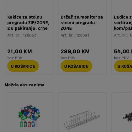
Procjena vremena
:
10
Min
Montirajte stolne pregrade na jednu, dvije ili tri strane
Težina
:
10,26
kg
stola, ovisno o tome koliko je pregrada potrebno. Kako su
Kukice za stolnu
Držač za monitor za
Ladice 
Montaža
:
Dolazi nesastavljeno
pregrade montirane direktno na ploču stola, daju
pregradu ZIP/ZONE,
stolnu pregradu
sortiranj
Testirano
:
ISO 354, EN 1023-2, EN 1023-3, EN 1023-1
2 u pakiranju, crne
ZONE
kom/pa
ugodniji dojam od podnih pregrada, a istovremeno ih je
Kvaliteta - Eko oznaka
:
Möbelfakta 220250124, EPD
Art. br.
:
128653
Art. br.
:
128691
Art. br.
:
1
lako premjestiti.
21,00 KM
289,00 KM
54,00
bez PDV
bez PDV
bez PDV
U KOŠARICU
U KOŠARICU
U KOŠ
Možda vas zanima