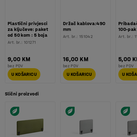
Plastični privjesci
Držač kablova:490
Pribadač
za ključeve: paket
mm
100-pak
od 50 kom : 5 boja
Art. br.
:
151042
Art. br.
:
1
Art. br.
:
101271
9,00 KM
16,00 KM
5,00 
bez PDV
bez PDV
bez PDV
U KOŠARICU
U KOŠARICU
U KOŠ
Slični proizvodi