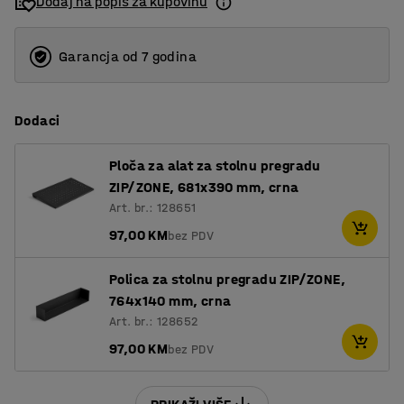
Dodaj na popis za kupovinu
1600
1800
Garancja od 7 godina
2000
Dodaci
Ploča za alat za stolnu pregradu
ZIP/ZONE, 681x390 mm, crna
Art. br.: 128651
97,00 KM
bez PDV
Polica za stolnu pregradu ZIP/ZONE,
764x140 mm, crna
Art. br.: 128652
97,00 KM
bez PDV