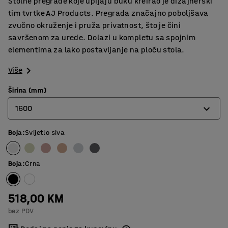
Stolne pregrade koje upijaju buku kreirao je dizajnerski
tim tvrtke AJ Products. Pregrada značajno poboljšava
zvučno okruženje i pruža privatnost, što je čini
savršenom za urede. Dolazi u kompletu sa spojnim
elementima za lako postavljanje na ploču stola.
Više
Širina (mm)
1600
Boja
:
Svijetlo siva
600
800
Boja
:
Crna
1000
1200
518,00 KM
bez PDV
1400