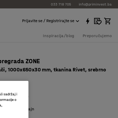
033 718 705
info@priminvest.ba
Prijavite se / Registrirajte se
Inspiracija/blog
Preporučujemo
pregrada ZONE
ači, 1000x650x30 mm, tkanina Rivet, srebrno
10215
li sadržaj i
o upijanje buke
formacije o
sa spojnicama
a,
n i moderan dizajn