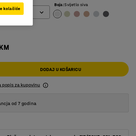
Boja
:
Svijetlo siva
ve kolačiće
 KM
DODAJ U KOŠARICU
a popis za kupovinu
ncja od 7 godina