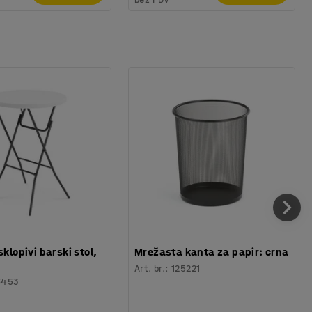
sklopivi barski stol,
Mrežasta kanta za papir: crna
Art. br.
:
125221
6453