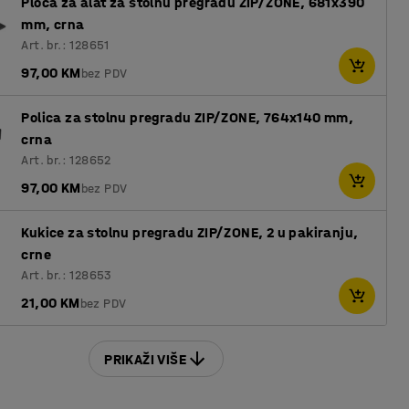
Ploča za alat za stolnu pregradu ZIP/ZONE, 681x390
mm, crna
Art. br.: 128651
97,00 KM
bez PDV
Polica za stolnu pregradu ZIP/ZONE, 764x140 mm,
crna
Art. br.: 128652
97,00 KM
bez PDV
Kukice za stolnu pregradu ZIP/ZONE, 2 u pakiranju,
crne
Art. br.: 128653
21,00 KM
bez PDV
PRIKAŽI VIŠE