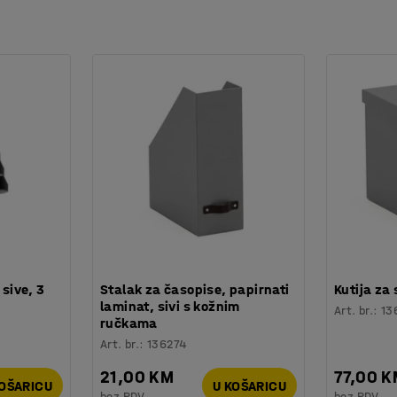
oje upija buku i prekrivene su izdržljivom
Tex.
ola, ovisno o tome koliko je pregrada potrebno.
ugodniji dojam od podnih pregrada, a
 sive, 3
Stalak za časopise, papirnati
Kutija za
laminat, sivi s kožnim
Art. br.
:
13
ručkama
Art. br.
:
136274
21,00 KM
77,00 
KOŠARICU
U KOŠARICU
bez PDV
bez PDV