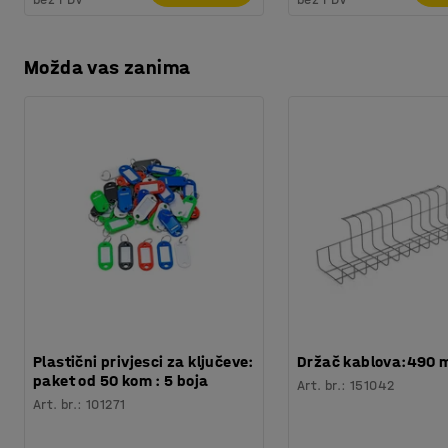
Možda vas zanima
Plastični privjesci za ključeve:
Držač kablova:490
paket od 50 kom : 5 boja
Art. br.
:
151042
Art. br.
:
101271