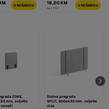
 KM
18,00 KM
U KOŠARICU
U KOŠARICU
bez PDV
egrada ZONE,
Stolna pregrada
30 mm, svijetlo
SPLIT, 600x430 mm, svijetlo
. nosači
siva