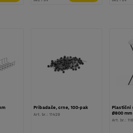
 mm
Pribadače, crne, 100-pak
Plastični 
Ø800 mm
Art. br.
:
11429
Art. br.
:
11