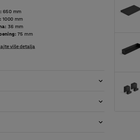
:
650
mm
:
1000
mm
ina
:
36
mm
pening
:
75
mm
ajte više detalja
ke u prostorima s visokom razinom buke.
jesta u otvorenim uredskim prostorima gdje je
 posebno). Police su idealne za stvaranje