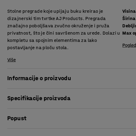
Stolne pregrade koje upijaju buku kreirao je
Visina
dizajnerski tim tvrtke AJ Products. Pregrada
Širina
značajno poboljšava zvučno okruženje i pruža
Deblj
privatnost, što je čini savršenom za urede. Dolazi u
Max o
kompletu sa spojnim elementima za lako
Pogled
postavljanje na ploču stola.
Više
Informacije o proizvodu
Elegantne stolne pregrade pružaju vrlo dobro upijanje bu
Specifikacije proizvoda
Pregrade su odlične za stvaranje privatnih, tiših radnih m
puno ljudi u pokretu.
Visina
:
650
mm
Popust
Širina
:
1000
mm
Pregrade možete opremiti praktičnim policama (prodaju se
Debljina
:
36
mm
prostora za odlaganje stvari koje želite u blizini.
Max opening
:
75
mm
Ispis stranice