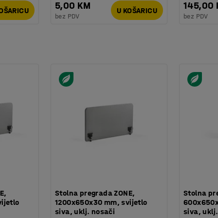
5,00 KM
145,00
KOŠARICU
U KOŠARICU
bez PDV
bez PDV
E,
Stolna pregrada ZONE,
Stolna pr
jetlo
1200x650x30 mm, svijetlo
600x650x
siva, uklj. nosači
siva, uklj