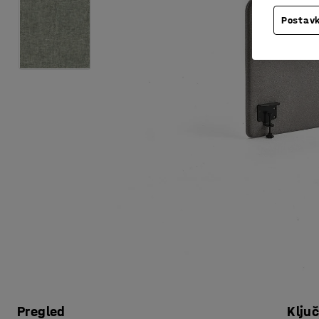
Postavk
Pregled
Klju