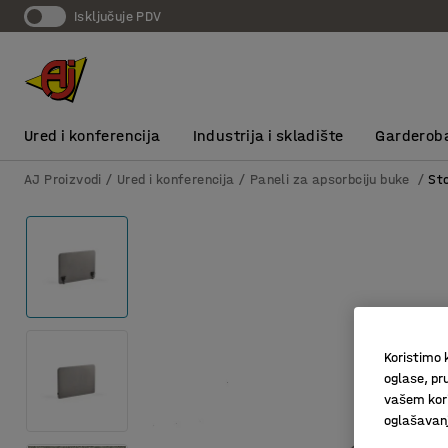
Isključuje PDV
Ured i konferencija
Industrija i skladište
Garderob
AJ Proizvodi
Ured i konferencija
Paneli za apsorbciju buke
St
Koristimo k
oglase, pru
vašem kori
oglašavanja