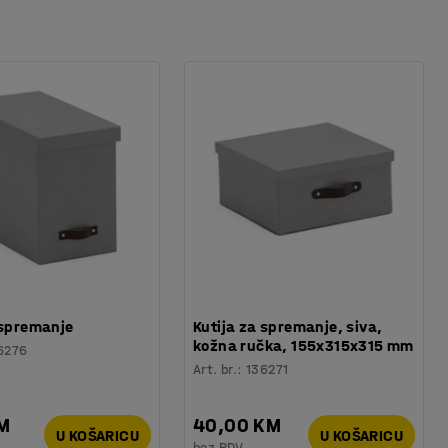
 spremanje
Kutija za spremanje, siva,
kožna ručka, 155x315x315 mm
6276
Art. br.
:
136271
KM
40,00 KM
U KOŠARICU
U KOŠARICU
bez PDV