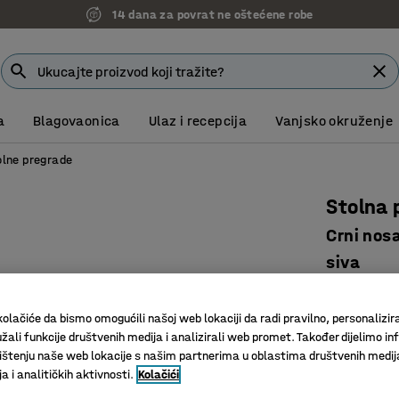
14 dana za povrat ne oštećene robe
a
Blagovaonica
Ulaz i recepcija
Vanjsko okruženje
olne pregrade
Stolna 
Crni nos
siva
Art. br.
:
12
olačiće da bismo omogućili našoj web lokaciji da radi pravilno, personalizira
Učinkovit
žali funkcije društvenih medija i analizirali web promet. Također dijelimo in
Komplet 
štenju naše web lokacije s našim partnerima u oblastima društvenih medij
Eleganta
 i analitičkih aktivnosti.
Kolačići