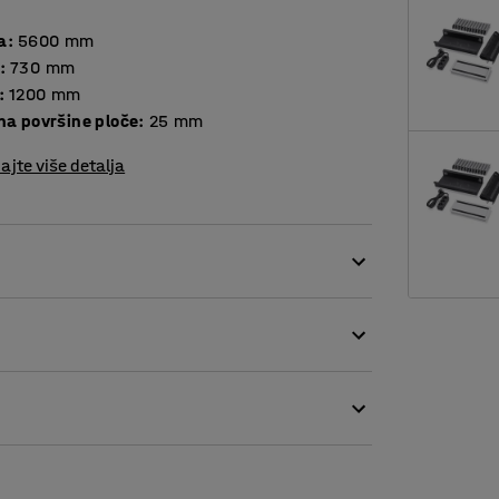
a
:
5600
mm
:
730
mm
:
1200
mm
Debljina površine ploče
:
25
mm
ajte više detalja
 za moderne urede. Jednostavnost stola čini
da izgleda dobro s većinom konferencijskih
orna je na ogrebotine i tekućine. Stol je u
a sastanke jer se svi sudionici sastanka mogu
šinu koja smanjuje tragove otisaka prstiju i