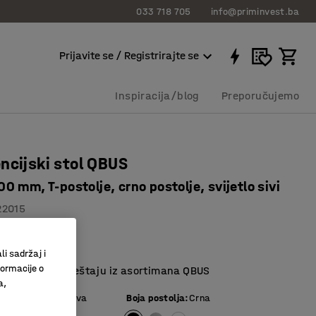
033 718 705
info@priminvest.ba
Prijavite se / Registrirajte se
Inspiracija/blog
Preporučujemo
ncijski stol QBUS
 mm, T-postolje, crno postolje, svijetlo sivi
22015
 laminat
o dužina
li sadržaj i
formacije o
 ostalom namještaju iz asortimana QBUS
a,
e ploče
:
Svijetlo siva
Boja postolja
:
Crna