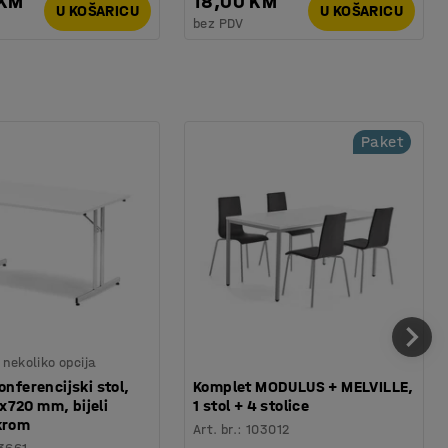
 KM
18,00 KM
U KOŠARICU
U KOŠARICU
bez PDV
Paket
nekoliko opcija
onferencijski stol,
Komplet MODULUS + MELVILLE,
720 mm, bijeli
1 stol + 4 stolice
krom
Art. br.
:
103012