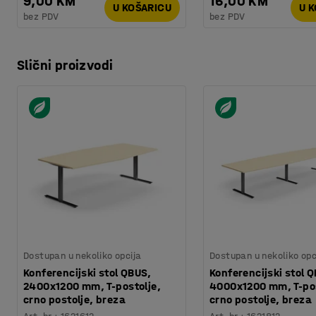
9,00 KM
16,00 KM
U KOŠARICU
U 
bez PDV
bez PDV
Slični proizvodi
Dostupan u nekoliko opcija
Dostupan u nekoliko opc
Konferencijski stol QBUS,
Konferencijski stol 
2400x1200 mm, T-postolje,
4000x1200 mm, T-pos
crno postolje, breza
crno postolje, breza