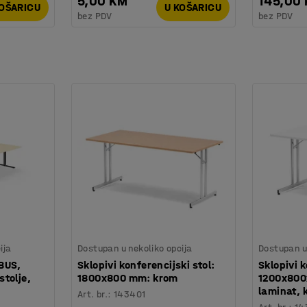
5,00 KM
145,00
KOŠARICU
U KOŠARICU
bez PDV
bez PDV
ija
Dostupan u nekoliko opcija
Dostupan u 
QBUS,
Sklopivi konferencijski stol:
Sklopivi k
tolje,
1800x800 mm: krom
1200x800x
laminat, 
Art. br.
:
143401