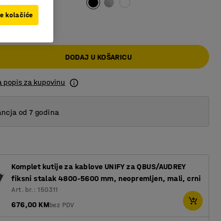
ve kolačiće
00 KM
DODAJ U KOŠARICU
a popis za kupovinu
ncja od 7 godina
Komplet kutije za kablove UNIFY za QBUS/AUDREY
fiksni stalak 4800-5600 mm, neopremljen, mali, crni
Art. br.: 150311
676,00 KM
bez PDV