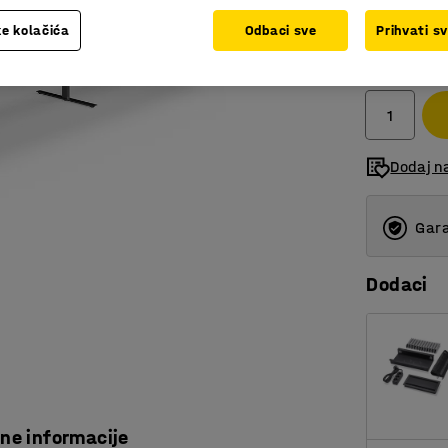
e kolačića
Odbaci sve
Prihvati s
2.252,
bez PDV
Dodaj n
Gara
Dodaci
čne informacije