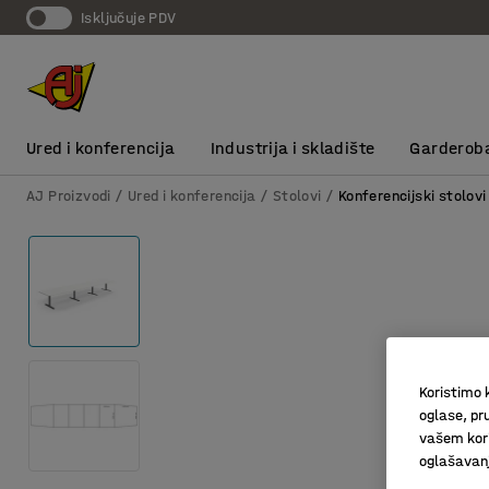
Isključuje PDV
Ured i konferencija
Industrija i skladište
Garderob
AJ Proizvodi
Ured i konferencija
Stolovi
Konferencijski stolovi
Koristimo k
oglase, pru
vašem kori
oglašavanja