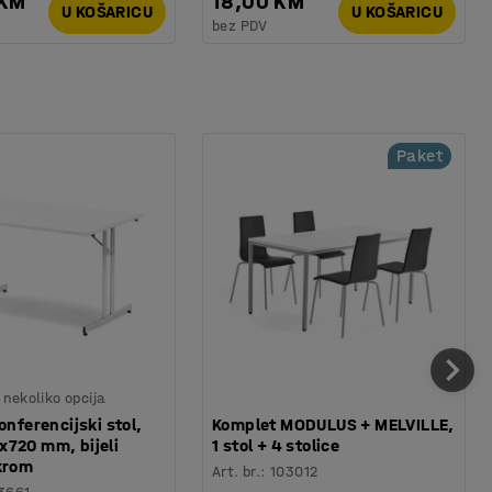
 KM
18,00 KM
U KOŠARICU
U KOŠARICU
bez PDV
Paket
nekoliko opcija
onferencijski stol,
Komplet MODULUS + MELVILLE,
720 mm, bijeli
1 stol + 4 stolice
krom
Art. br.
:
103012