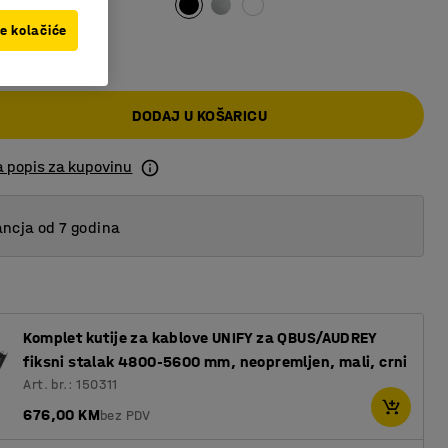
ve kolačiće
00 KM
DODAJ U KOŠARICU
a popis za kupovinu
ncja od 7 godina
Komplet kutije za kablove UNIFY za QBUS/AUDREY
fiksni stalak 4800-5600 mm, neopremljen, mali, crni
Art. br.: 150311
676,00 KM
bez PDV