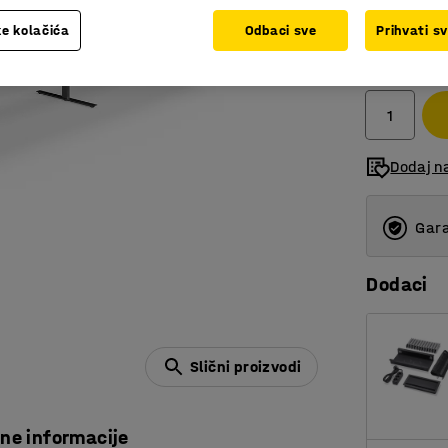
e kolačića
Odbaci sve
Prihvati s
3.702,
bez PDV
Dodaj n
Gara
Dodaci
Slični proizvodi
čne informacije