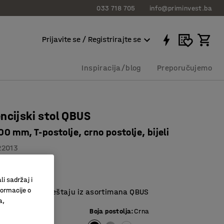
033 718 705
info@priminvest.ba
Prijavite se / Registrirajte se
Inspiracija/blog
Preporučujemo
ncijski stol QBUS
 mm, T-postolje, crno postolje, bijeli
22013
 laminat
o dužina
li sadržaj i
formacije o
 ostalom namještaju iz asortimana QBUS
a,
e ploče
:
Bijela
Boja postolja
:
Crna