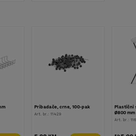
 mm
Pribadače, crne, 100-pak
Plastični 
Ø800 mm
Art. br.
:
11429
Art. br.
:
11