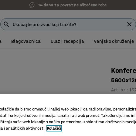
14 dana za povrat ne oštećene robe
a
Blagovaonica
Ulaz i recepcija
Vanjsko okruženje
Konfere
5600x1200
Art. br.
:
16
Izdržljiv
U nekolik
olačiće da bismo omogućili našoj web lokaciji da radi pravilno, personalizira
žali funkcije društvenih medija i analizirali web promet. Također dijelimo in
Odgovara
štenju naše web lokacije s našim partnerima u oblastima društvenih medij
 i analitičkih aktivnosti.
Kolačići
Boja površin