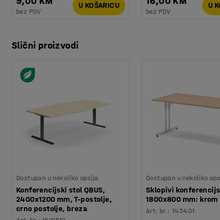
9,00 KM
16,00 KM
U KOŠARICU
U 
bez PDV
bez PDV
Slični proizvodi
Dostupan u nekoliko opcija
Dostupan u nekoliko opc
Konferencijski stol QBUS,
Sklopivi konferencijs
2400x1200 mm, T-postolje,
1800x800 mm: krom
crno postolje, breza
Art. br.
:
143401