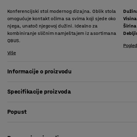
Konferencijski stol modernog dizajna. Oblik stola
Dužin
omogućuje kontakt očima sa svima koji sjede oko
Visina
njega, unatoč njegovoj dužini. Idealno za
Širina
kombiniranje sličnim namještajem iz asortimana
QBUS.
Pogled
Više
Informacije o proizvodu
Ovaj konferencijski stol ima bezvremenski dizajn idealan
Specifikacije proizvoda
ga savršenom polaznom točkom za opremanje sobe budući 
stolica.
Dužina
:
5600
mm
Popust
Visina
:
730
mm
Ploča stola ima površinu od laminata koja se lako čisti i otp
Širina
:
1200
mm
sredini širok, a na krajevima uzak, što ga čini idealnim z
Debljina površine ploče
:
25
mm
Ispis stranice
jasno vidjeti. Crno-bijela ploča stola od laminata ima povr
Površina ploče
:
Oblik čamca
mrlja na stolu.