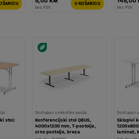
5,00 KM
145,00
KOŠARICU
U KOŠARICU
bez PDV
bez PDV
ija
Dostupan u nekoliko opcija
Dostupan u 
ki stol:
Konferencijski stol QBUS,
Sklopivi k
4000x1200 mm, T-postolje,
1200x800x
crno postolje, breza
laminat, 