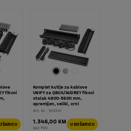
imana QBUS je dizajniran tako da se može
je više prostora za spremanje prema vašim
blove
Komplet kutije za kablove
Y fiksni
UNIFY za QBUS/AUDREY fiksni
mm,
stalak 4800-5600 mm,
opremljen, veliki, crni
Art. br.
:
150341
1.346,00 KM
KOŠARICU
U KOŠARICU
bez PDV