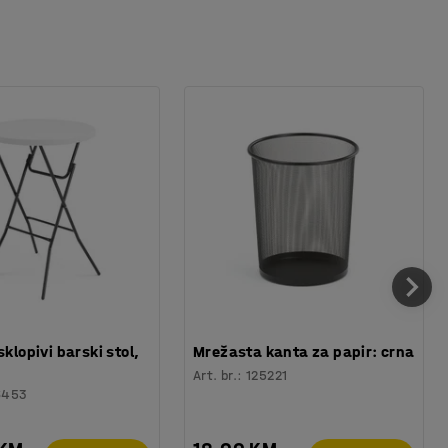
sklopivi barski stol,
Mrežasta kanta za papir: crna
Art. br.
:
125221
6453