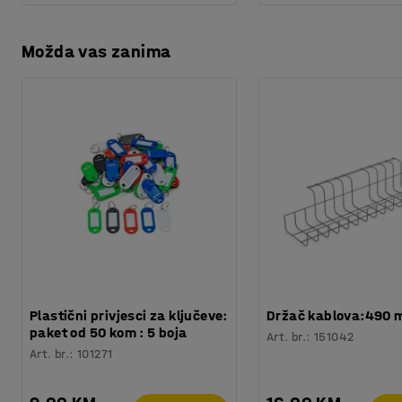
Možda vas zanima
Plastični privjesci za ključeve:
Držač kablova:490
paket od 50 kom : 5 boja
Art. br.
:
151042
Art. br.
:
101271