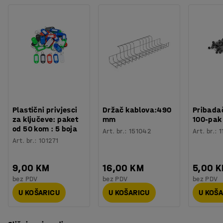
Plastični privjesci
Držač kablova:490
Pribadač
za ključeve: paket
mm
100-pak
od 50 kom : 5 boja
Art. br.
:
151042
Art. br.
:
1
Art. br.
:
101271
9,00 KM
16,00 KM
5,00 
bez PDV
bez PDV
bez PDV
U KOŠARICU
U KOŠARICU
U KOŠ