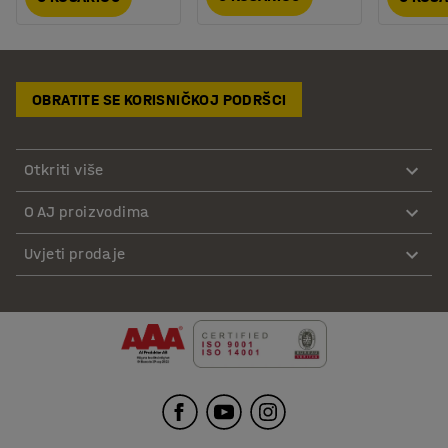
OBRATITE SE KORISNIČKOJ PODRŠCI
Otkriti više
O AJ proizvodima
Uvjeti prodaje