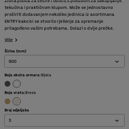
Zidna polica za šešire i obuću s posudom za sakupljanje
tekućina i praktičnom klupom. Može se jednostavno
proširiti dodavanjem nekoliko jedinica iz asortimana
ENTRY kako bi se stvorilo rješenje za spremanje
prilagođeno vašim potrebama. Dolazi s dvije prečke.
Više
Širina (mm)
900
Boja okvira ormara
:
Bijela
600
900
Boja vrata
:
Breza
Broj odjeljaka
3