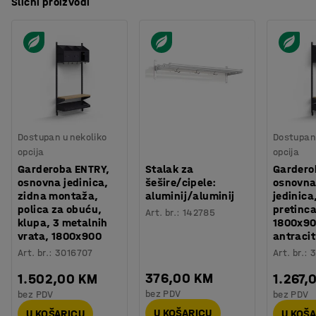
Slični proizvodi
Dostupan u nekoliko
Dostupan 
opcija
opcija
Garderoba ENTRY,
Stalak za
Gardero
osnovna jedinica,
šešire/cipele:
osnovna
zidna montaža,
aluminij/aluminij
jedinica
polica za obuću,
pretinca
Art. br.
:
142785
klupa, 3 metalnih
1800x9
vrata, 1800x900
antracit
Art. br.
:
3016707
Art. br.
:
3
376,00 KM
1.502,00 KM
1.267,
bez PDV
bez PDV
bez PDV
U KOŠARICU
U KOŠARICU
U KOŠ