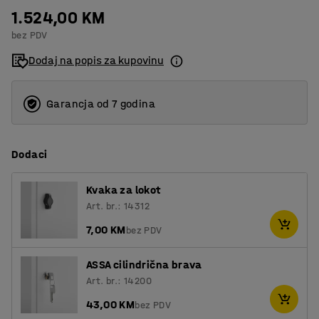
1.524,00 KM
2
bez PDV
3
Dodaj na popis za kupovinu
Garancja od 7 godina
Dodaci
Kvaka za lokot
Art. br.: 14312
7,00 KM
bez PDV
ASSA cilindrična brava
Art. br.: 14200
43,00 KM
bez PDV