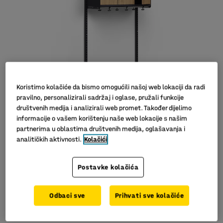
Koristimo kolačiće da bismo omogućili našoj web lokaciji da radi
pravilno, personalizirali sadržaj i oglase, pružali funkcije
društvenih medija i analizirali web promet. Također dijelimo
informacije o vašem korištenju naše web lokacije s našim
partnerima u oblastima društvenih medija, oglašavanja i
analitičkih aktivnosti.
Kolačići
Postavke kolačića
Za spremanje obuće
Odbaci sve
Prihvati sve kolačiće
Klupa olakšava skidanje obuće
S posudom za sakupljanje tekućina