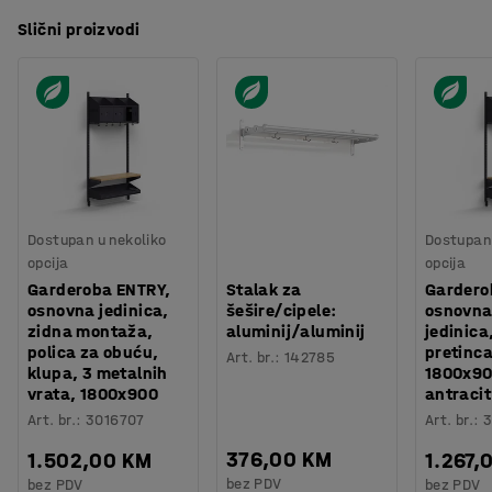
Slični proizvodi
Dostupan u nekoliko
Dostupan 
opcija
opcija
Garderoba ENTRY,
Stalak za
Gardero
osnovna jedinica,
šešire/cipele:
osnovna
zidna montaža,
aluminij/aluminij
jedinica
polica za obuću,
pretinca
Art. br.
:
142785
klupa, 3 metalnih
1800x9
vrata, 1800x900
antracit
Art. br.
:
3016707
Art. br.
:
3
376,00 KM
1.502,00 KM
1.267,
bez PDV
bez PDV
bez PDV