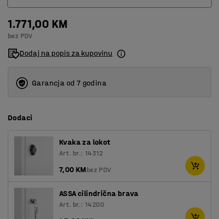
1.771,00 KM
2
bez PDV
3
Dodaj na popis za kupovinu
Garancja od 7 godina
Dodaci
Kvaka za lokot
Art. br.: 14312
7,00 KM
bez PDV
ASSA cilindrična brava
Art. br.: 14200