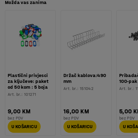
Možda vas zanima
Plastični privjesci
Držač kablova:490
Pribadač
za ključeve: paket
mm
100-pak
od 50 kom : 5 boja
Art. br.
:
151042
Art. br.
:
1
Art. br.
:
101271
9,00 KM
16,00 KM
5,00 
bez PDV
bez PDV
bez PDV
U KOŠARICU
U KOŠARICU
U KOŠ