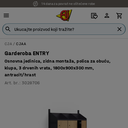
7 godina garancije
CJA
CJAA
Garderoba ENTRY
Osnovna jedinica, zidna montaža, polica za obuću,
klupa, 3 drvenih vrata, 1800x900x300 mm,
antracit/hrast
Art. br.
:
3028706