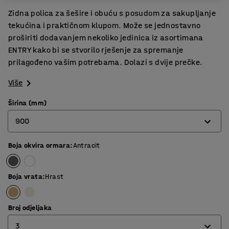
Zidna polica za šešire i obuću s posudom za sakupljanje
tekućina i praktičnom klupom. Može se jednostavno
proširiti dodavanjem nekoliko jedinica iz asortimana
ENTRY kako bi se stvorilo rješenje za spremanje
prilagođeno vašim potrebama. Dolazi s dvije prečke.
Više
Širina (mm)
900
Boja okvira ormara
:
Antracit
600
900
Boja vrata
:
Hrast
Broj odjeljaka
3