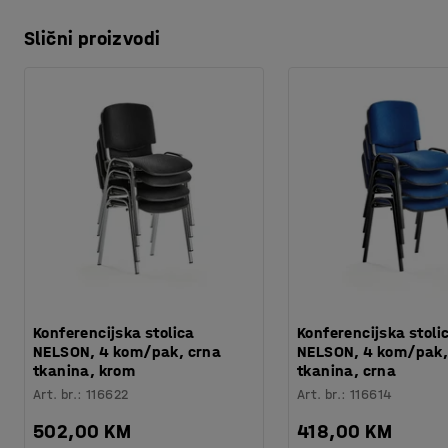
Slični proizvodi
Konferencijska stolica
Konferencijska stoli
NELSON, 4 kom/pak, crna
NELSON, 4 kom/pak,
tkanina, krom
tkanina, crna
Art. br.
:
116622
Art. br.
:
116614
502,00 KM
418,00 KM