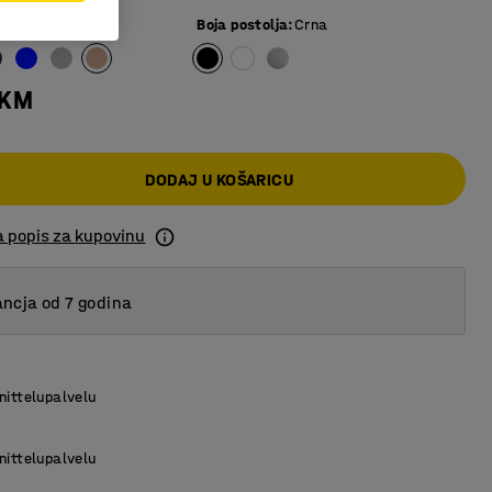
o smeđa
Boja postolja
:
Crna
 KM
DODAJ U KOŠARICU
a popis za kupovinu
ncja od 7 godina
nittelupalvelu
nittelupalvelu