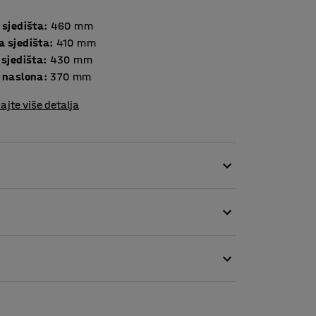
 sjedišta
:
460
mm
a sjedišta
:
410
mm
 sjedišta
:
430
mm
a naslona
:
370
mm
ajte više detalja
eksibilnost. Svojim bezvremenskim dizajnom
kruženja gdje je potreban brz i jednostavan
tačima olakšava upravljanje i premještanje
i pogodnom za često korištenje. Sjedalo i
edan i moderan izgled. Sjedalo je malo