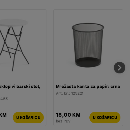
sklopivi barski stol,
Mrežasta kanta za papir: crna
Art. br.
:
125221
6453
 KM
18,00 KM
U KOŠARICU
U KOŠARICU
bez PDV