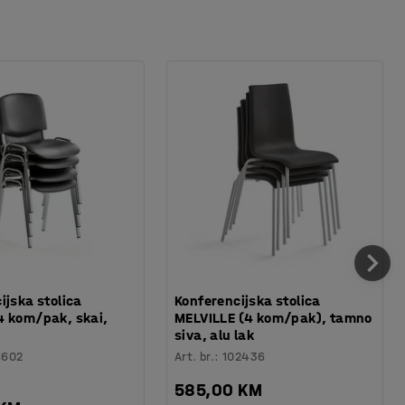
ijska stolica
Konferencijska stolica
4 kom/pak, skai,
MELVILLE (4 kom/pak), tamno
siva, alu lak
6602
Art. br.
:
102436
585,00 KM