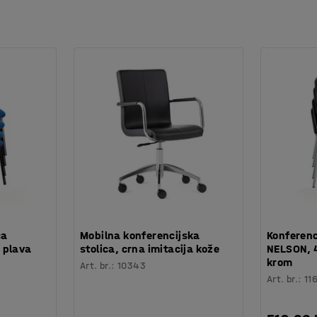
ca
Mobilna konferencijska
Konferenc
 plava
stolica, crna imitacija kože
NELSON, 
krom
Art. br.
:
10343
Art. br.
:
11