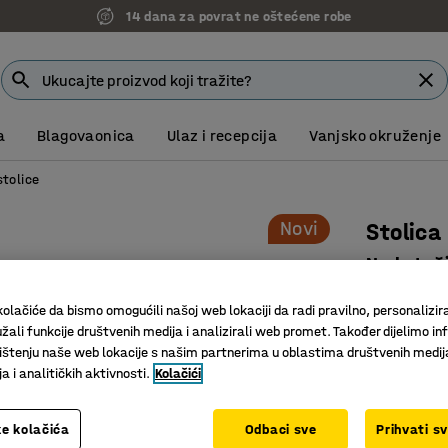
14 dana za povrat ne oštećene robe
a
Blagovaonica
Ulaz i recepcija
Vanjsko okruženje
stolice
Novi
Stolica
Na kotač
Art. br.
:
10
olačiće da bismo omogućili našoj web lokaciji da radi pravilno, personalizira
žali funkcije društvenih medija i analizirali web promet. Također dijelimo in
Udoban po
štenju naše web lokacije s našim partnerima u oblastima društvenih medij
Prikladno
 i analitičkih aktivnosti.
Kolačići
dvorane
Postolje 
e kolačića
Odbaci sve
Prihvati s
okruženj