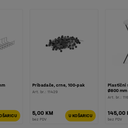
 mm
Pribadače, crne, 100-pak
Plastični 
Ø800 mm
Art. br.
:
11429
Art. br.
:
11
5,00 KM
145,00
KOŠARICU
U KOŠARICU
bez PDV
bez PDV