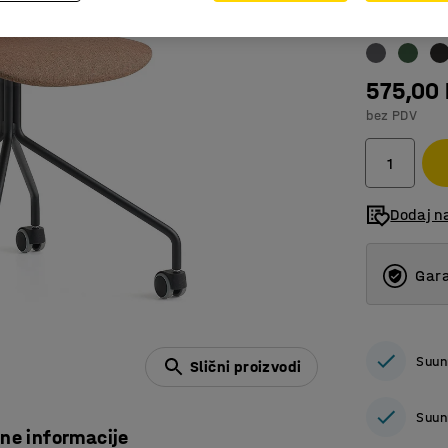
Boja
:
Svijetl
575,00
bez PDV
Dodaj n
Gara
Suun
Slični proizvodi
Suun
čne informacije