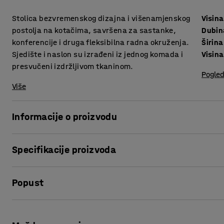
Stolica bezvremenskog dizajna i višenamjenskog
Visina
postolja na kotačima, savršena za sastanke,
Dubin
konferencije i druga fleksibilna radna okruženja.
Širina
Sjedište i naslon su izrađeni iz jednog komada i
Visin
presvučeni izdržljivom tkaninom.
Pogled
Više
Informacije o proizvodu
Stolica je savršen izbor za okruženja koja zahtijevaju fl
Specifikacije proizvoda
dobro se uklapa u sobe za sastanke, urede i druga radna o
prijenos namještaja. Postolje s četiri kraka i okretnim ko
Visina sjedišta
:
460
mm
stolice.
Popust
Dubina sjedišta
:
410
mm
Širina sjedišta
:
430
mm
Stolica je presvučena vrlo izdržljivom tkaninom, što je čin
Visina naslona
:
370
mm
Ispis stranice
naslon su oblikovani iz jednog komada, što stolici daje ur
Širina
:
560
mm
zakrivljeno s prednje strane za veću udobnost.