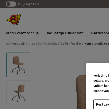
Isključuje PDV
Ured i konferencija
Industrija i skladište
Garderob
AJ Proizvodi
Ured i konferencija
Sofe i fotelje
Konferencijske 
Koristimo k
oglase, pru
vašem kori
oglašavanja
Postavk