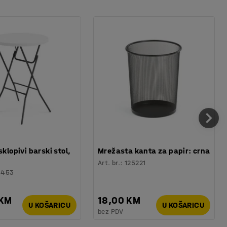
sklopivi barski stol,
Mrežasta kanta za papir: crna
Art. br.
:
125221
6453
 KM
18,00 KM
U KOŠARICU
U KOŠARICU
bez PDV