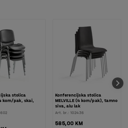
ijska stolica
Konferencijska stolica
4 kom/pak, skai,
MELVILLE (4 kom/pak), tamno
siva, alu lak
6602
Art. br.
:
102436
585,00 KM