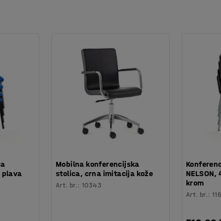
ca
Mobilna konferencijska
Konferenc
 plava
stolica, crna imitacija kože
NELSON, 
krom
Art. br.
:
10343
Art. br.
:
11