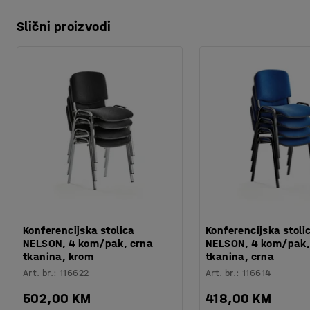
Slični proizvodi
Konferencijska stolica
Konferencijska stoli
NELSON, 4 kom/pak, crna
NELSON, 4 kom/pak,
tkanina, krom
tkanina, crna
Art. br.
:
116622
Art. br.
:
116614
502,00 KM
418,00 KM