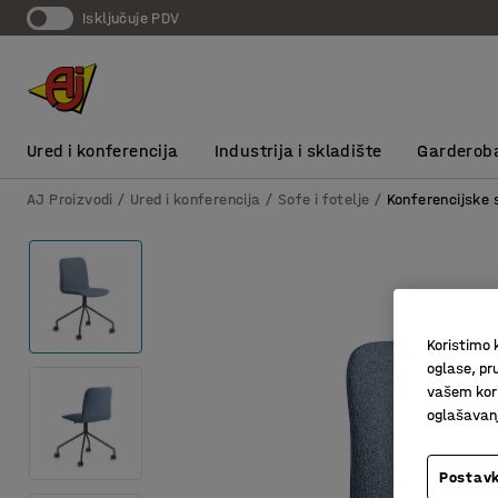
Isključuje PDV
Ured i konferencija
Industrija i skladište
Garderob
AJ Proizvodi
Ured i konferencija
Sofe i fotelje
Konferencijske 
Koristimo k
oglase, pru
vašem kori
oglašavanja
Postavk