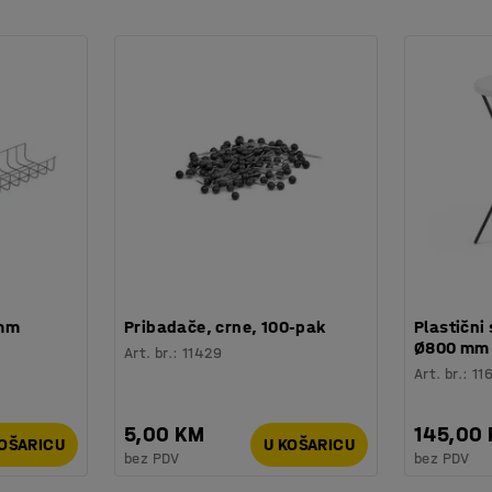
 mm
Pribadače, crne, 100-pak
Plastični 
Ø800 mm
Art. br.
:
11429
Art. br.
:
11
5,00 KM
145,00
KOŠARICU
U KOŠARICU
bez PDV
bez PDV