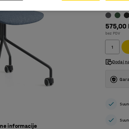
Boja
:
Plava
575,00
bez PDV
Dodaj n
Gara
Suun
Suun
čne informacije