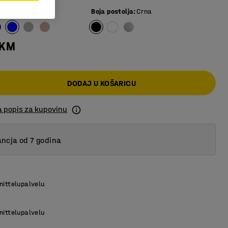
Boja postolja
:
Crna
 KM
DODAJ U KOŠARICU
a popis za kupovinu
ncja od 7 godina
nittelupalvelu
nittelupalvelu