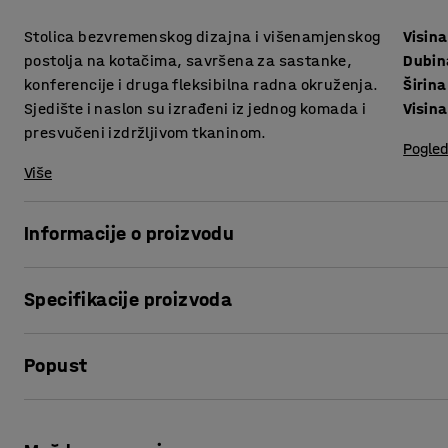
Stolica bezvremenskog dizajna i višenamjenskog
Visina
postolja na kotačima, savršena za sastanke,
Dubin
konferencije i druga fleksibilna radna okruženja.
Širina
Sjedište i naslon su izrađeni iz jednog komada i
Visin
presvučeni izdržljivom tkaninom.
Pogled
Više
Informacije o proizvodu
Stolica je savršen izbor za okruženja koja zahtijevaju fl
Specifikacije proizvoda
dobro se uklapa u sobe za sastanke, urede i druga radna o
prijenos namještaja. Postolje s četiri kraka i okretnim ko
Visina sjedišta
:
460
mm
stolice.
Popust
Dubina sjedišta
:
410
mm
Širina sjedišta
:
430
mm
Stolica je presvučena vrlo izdržljivom tkaninom, što je čin
Visina naslona
:
370
mm
Ispis stranice
naslon su oblikovani iz jednog komada, što stolici daje ur
Širina
:
560
mm
zakrivljeno s prednje strane za veću udobnost.