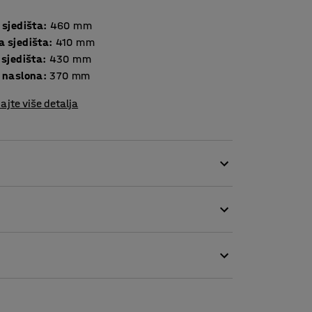
 sjedišta
:
460
mm
a sjedišta
:
410
mm
 sjedišta
:
430
mm
a naslona
:
370
mm
ajte više detalja
eksibilnost. Svojim bezvremenskim dizajnom
kruženja gdje je potreban brz i jednostavan
tačima olakšava upravljanje i premještanje
i pogodnom za često korištenje. Sjedalo i
edan i moderan izgled. Sjedalo je malo