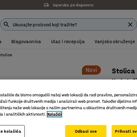
Isporuka po dogovoru
a
Blagovaonica
Ulaz i recepcija
Vanjsko okruženje
stolice
Novi
Stolica
Na kotač
Art. br.
:
10
olačiće da bismo omogućili našoj web lokaciji da radi pravilno, personalizira
žali funkcije društvenih medija i analizirali web promet. Također dijelimo in
Udoban po
štenju naše web lokacije s našim partnerima u oblastima društvenih medij
Prikladno
 i analitičkih aktivnosti.
Kolačići
dvorane
Postolje 
e kolačića
Odbaci sve
Prihvati s
okruženj