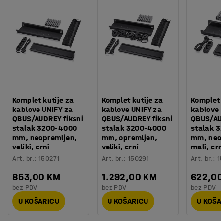
Komplet kutije za
Komplet kutije za
Komplet 
kablove UNIFY za
kablove UNIFY za
kablove 
QBUS/AUDREY fiksni
QBUS/AUDREY fiksni
QBUS/AU
stalak 3200-4000
stalak 3200-4000
stalak 
mm, neopremljen,
mm, opremljen,
mm, neo
veliki, crni
veliki, crni
mali, cr
Art. br.
:
150271
Art. br.
:
150291
Art. br.
:
1
853,00 KM
1.292,00 KM
622,0
bez PDV
bez PDV
bez PDV
U KOŠARICU
U KOŠARICU
U KOŠ