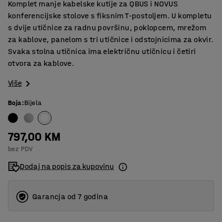
Komplet manje kabelske kutije za QBUS i NOVUS
konferencijske stolove s fiksnim T-postoljem. U kompletu
s dvije utičnice za radnu površinu, poklopcem, mrežom
za kablove, panelom s tri utičnice i odstojnicima za okvir.
Svaka stolna utičnica ima električnu utičnicu i četiri
otvora za kablove.
Više
Boja
:
Bijela
797,00 KM
bez PDV
Dodaj na popis za kupovinu
Garancja od 7 godina