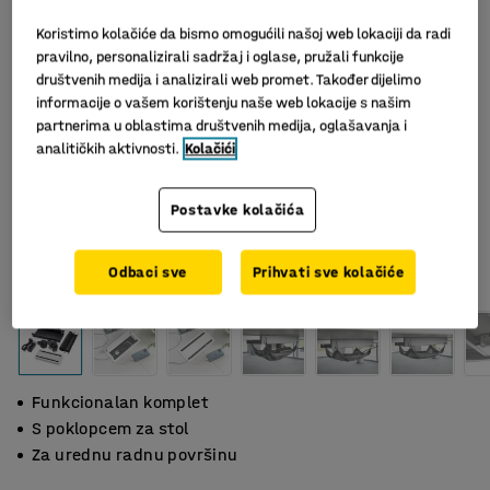
Koristimo kolačiće da bismo omogućili našoj web lokaciji da radi
pravilno, personalizirali sadržaj i oglase, pružali funkcije
društvenih medija i analizirali web promet. Također dijelimo
informacije o vašem korištenju naše web lokacije s našim
partnerima u oblastima društvenih medija, oglašavanja i
analitičkih aktivnosti.
Kolačići
Postavke kolačića
Slični proizvodi
Odbaci sve
Prihvati sve kolačiće
Funkcionalan komplet
S poklopcem za stol
Za urednu radnu površinu