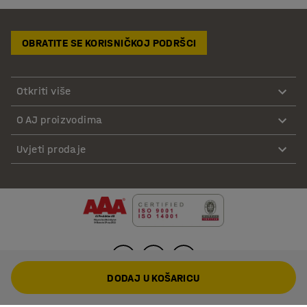
OBRATITE SE KORISNIČKOJ PODRŠCI
Otkriti više
O AJ proizvodima
Uvjeti prodaje
DODAJ U KOŠARICU