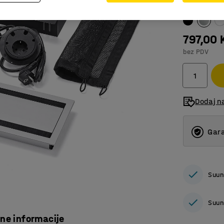
Boja
:
Siva
797,00
bez PDV
Dodaj n
Gara
Suun
Suun
čne informacije