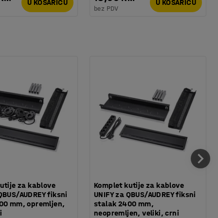
U KOŠARICU
U KOŠARICU
bez PDV
utije za kablove
Komplet kutije za kablove
QBUS/AUDREY fiksni
UNIFY za QBUS/AUDREY fiksni
00 mm, opremljen,
stalak 2400 mm,
i
neopremljen, veliki, crni