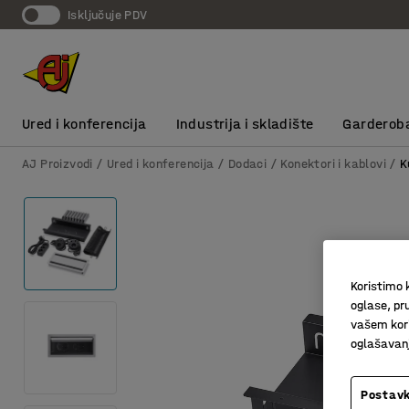
Isključuje PDV
Ured i konferencija
Industrija i skladište
Garderob
AJ Proizvodi
Ured i konferencija
Dodaci
Konektori i kablovi
K
Koristimo k
oglase, pru
vašem kori
oglašavanja
Postavk