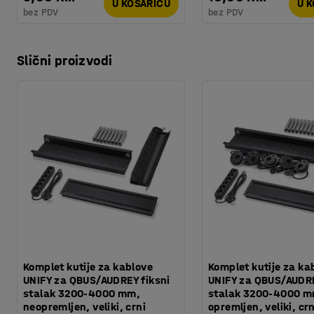
U KOŠARICU
U 
bez PDV
bez PDV
Slični proizvodi
Komplet kutije za kablove
Komplet kutije za ka
UNIFY za QBUS/AUDREY fiksni
UNIFY za QBUS/AUDRE
stalak 3200-4000 mm,
stalak 3200-4000 m
neopremljen, veliki, crni
opremljen, veliki, crn