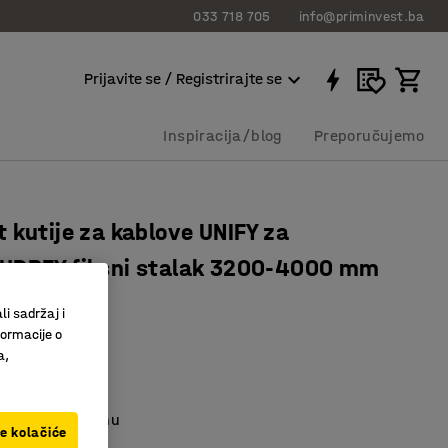
033 718 705
info@priminvest.ba
Prijavite se / Registrirajte se
Inspiracija/blog
Preporučujemo
 kutije za kablove UNIFY za
UDREY fiksni stalak 3200-4000 mm
, mali, sivi
li sadržaj i
0282
formacije o
a,
alan komplet
em za stol
u radnu površinu
ve kolačiće