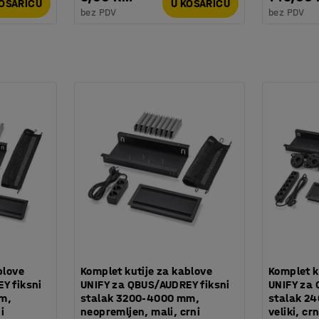
KOŠARICU
U KOŠARICU
bez PDV
bez PDV
blove
Komplet kutije za kablove
Komplet k
Y fiksni
UNIFY za QBUS/AUDREY fiksni
UNIFY za 
m,
stalak 3200-4000 mm,
stalak 24
i
neopremljen, mali, crni
veliki, crn