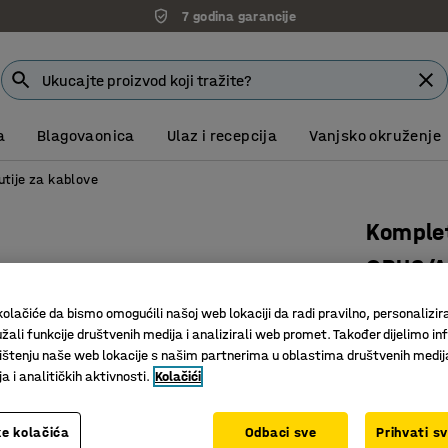
7 godina garancije
a
Blagovaonica
Ulaz i recepcija
Vanjsko okruženje
utije za kablove
Komplet
QBUS/A
Opremljen
olačiće da bismo omogućili našoj web lokaciji da radi pravilno, personalizira
Art. br.
:
15
žali funkcije društvenih medija i analizirali web promet. Također dijelimo in
štenju naše web lokacije s našim partnerima u oblastima društvenih medij
Funkcion
 i analitičkih aktivnosti.
Kolačići
S poklopc
Za uredn
e kolačića
Odbaci sve
Prihvati s