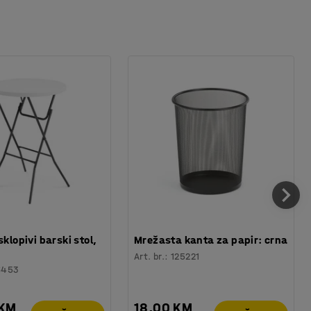
sklopivi barski stol,
Mrežasta kanta za papir: crna
Art. br.
:
125221
6453
 KM
18,00 KM