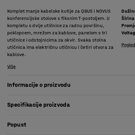
Komplet manje kabelske kutije za QBUS i NOVUS
Dužin
konferencijske stolove s fiksnim T-postoljem. U
Širina
kompletu s dvije utičnice za radnu površinu,
Promj
poklopcem, mrežom za kablove, panelom s tri
Volta
utičnice i odstojnicima za okvir. Svaka stolna
Pogled
utičnica ima električnu utičnicu i četiri otvora za
kablove.
Više
Informacije o proizvodu
Sakrijte kablove i održavajte konferencijski stol urednim 
Specifikacije proizvoda
Budući da je kutija uvučena u stol ona ne smeta i imate la
Dužina
:
300
mm
Kutija za kablove dolazi u kompletu s kućištem, panelom s
Popust
Širina
:
150
mm
i poklopcem koji skriva utičnice i kablove. Poklopac se mož
Promjer
:
79
mm