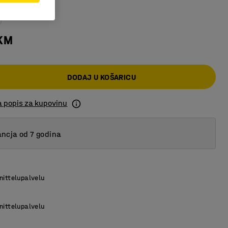
 KM
DODAJ U KOŠARICU
a popis za kupovinu
ncja od 7 godina
nittelupalvelu
nittelupalvelu