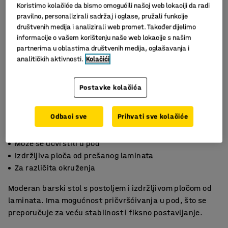
Koristimo kolačiće da bismo omogućili našoj web lokaciji da radi
pravilno, personalizirali sadržaj i oglase, pružali funkcije
društvenih medija i analizirali web promet. Također dijelimo
informacije o vašem korištenju naše web lokacije s našim
partnerima u oblastima društvenih medija, oglašavanja i
analitičkih aktivnosti.
Kolačići
Postavke kolačića
Odbaci sve
Prihvati sve kolačiće
Slični proizvodi
Može se učvrstiti u pod
Izdržljiva ploča od prešanog laminata
Za različita okruženja
Moderan barski stol s postoljem i izdržljivom pločom od
laminata. Ima mogućnost pričvršćivanja u pod, što se
preporučuje za veću stabilnost i fiksno postavljanje.