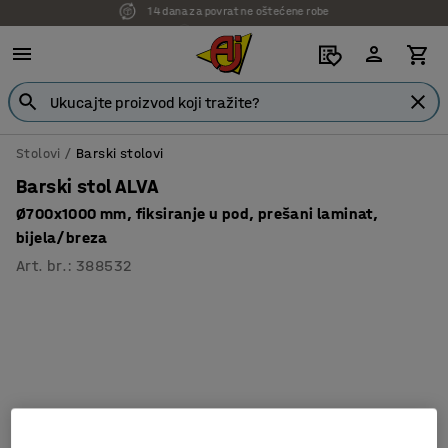
7 godina garancije
Stolovi
Barski stolovi
Barski stol ALVA
Ø700x1000 mm, fiksiranje u pod, prešani laminat,
bijela/breza
Art. br.
:
388532