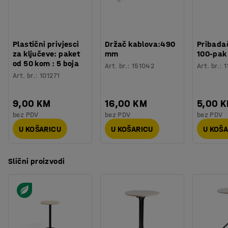
Materijal postolja
:
Čelik
okruženja kao što su saloni, recepcije i uredi.
Potreban broj osoba
:
2
Procjena vremena
:
15
Min
Težina
:
18,75
kg
Plastični privjesci
Držač kablova:490
Pribadač
Montaža
:
Dolazi nesastavljeno
za ključeve: paket
mm
100-pak
Testirano
:
EN 15372
od 50 kom : 5 boja
Art. br.
:
151042
Art. br.
:
1
Kvaliteta - Eko oznaka
:
Möbelfakta 120251023
Art. br.
:
101271
9,00 KM
16,00 KM
5,00 
bez PDV
bez PDV
bez PDV
U KOŠARICU
U KOŠARICU
U KOŠ
Slični proizvodi