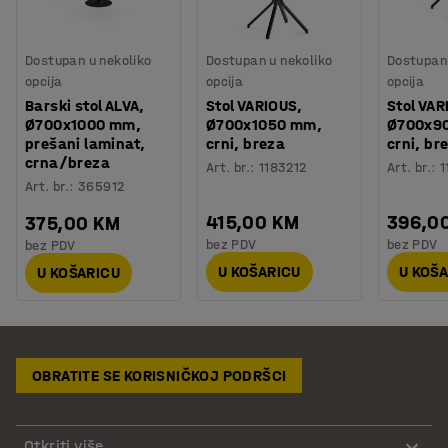
Dostupan u nekoliko
Dostupan u nekoliko
Dostupan 
opcija
opcija
opcija
Barski stol ALVA,
Stol VARIOUS,
Stol VAR
Ø700x1000 mm,
Ø700x1050 mm,
Ø700x9
prešani laminat,
crni, breza
crni, br
crna/breza
Art. br.
:
1183212
Art. br.
:
1
Art. br.
:
365912
415,00 KM
396,0
375,00 KM
bez PDV
bez PDV
bez PDV
U KOŠARICU
U KOŠ
U KOŠARICU
OBRATITE SE KORISNIČKOJ PODRŠCI
Otkriti više