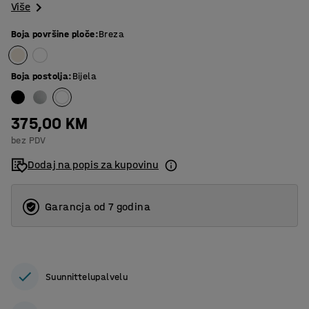
Više
Boja površine ploče
:
Breza
Boja postolja
:
Bijela
375,00 KM
bez PDV
Dodaj na popis za kupovinu
Garancja od 7 godina
Suunnittelupalvelu