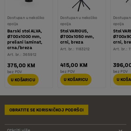
Dostupan u nekoliko
Dostupan u nekoliko
Dostupan 
opcija
opcija
opcija
Barski stol ALVA,
Stol VARIOUS,
Stol VAR
Ø700x1000 mm,
Ø700x1050 mm,
Ø700x9
prešani laminat,
crni, breza
crni, br
crna/breza
Art. br.
:
1183212
Art. br.
:
1
Art. br.
:
365912
415,00 KM
396,0
375,00 KM
bez PDV
bez PDV
bez PDV
U KOŠARICU
U KOŠ
U KOŠARICU
OBRATITE SE KORISNIČKOJ PODRŠCI
Otkriti više