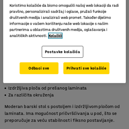
Koristimo kolačiće da bismo omogućili našoj web lokaciji da radi
pravilno, personalizirali sadržaj i oglase, pružali funkcije
društvenih medija i analizirali web promet. Također dijelimo
informacije o vašem korištenju naše web lokacije s našim
partnerima u oblastima društvenih medija, oglašavanja i
analitičkih aktivnosti.
Kolačići
Postavke kolačića
Odbaci sve
Prihvati sve kolačiće
Slični proizvodi
Može se učvrstiti u pod
Izdržljiva ploča od prešanog laminata
Za različita okruženja
Moderan barski stol s postoljem i izdržljivom pločom od
laminata. Ima mogućnost pričvršćivanja u pod, što se
preporučuje za veću stabilnost i fiksno postavljanje.