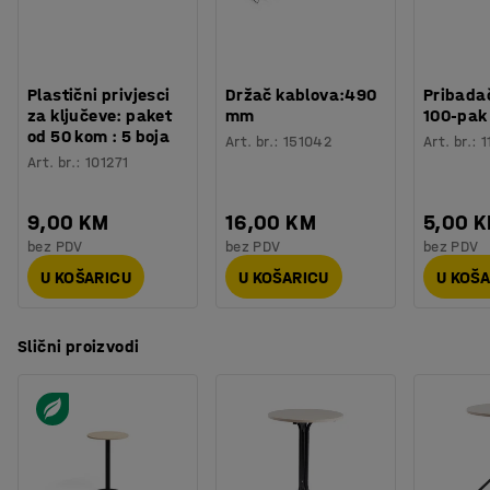
Materijal postolja
:
Čelik
okruženja kao što su saloni, recepcije i uredi.
Potreban broj osoba
:
2
Procjena vremena
:
15
Min
Težina
:
18,75
kg
Plastični privjesci
Držač kablova:490
Pribadač
Montaža
:
Dolazi nesastavljeno
za ključeve: paket
mm
100-pak
Testirano
:
EN 15372
od 50 kom : 5 boja
Art. br.
:
151042
Art. br.
:
1
Kvaliteta - Eko oznaka
:
Möbelfakta 120251023
Art. br.
:
101271
9,00 KM
16,00 KM
5,00 
bez PDV
bez PDV
bez PDV
U KOŠARICU
U KOŠARICU
U KOŠ
Slični proizvodi