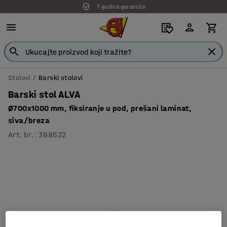
7 godina garancije
Stolovi
Barski stolovi
Barski stol ALVA
Ø700x1000 mm, fiksiranje u pod, prešani laminat,
siva/breza
Art. br.
:
388522