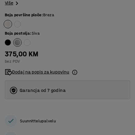
Više
Boja površine ploče
:
Breza
Boja postolja
:
Siva
375,00 KM
bez PDV
Dodaj na popis za kupovinu
Garancja od 7 godina
Suunnittelupalvelu