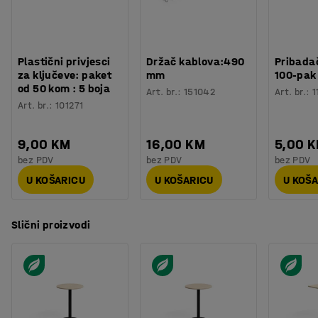
Broj za boju postolja
:
RAL 9016
dinamično okruženje koje poziva na opuštene razgovore.
Materijal postolja
:
Čelik
Potreban broj osoba
:
2
Procjena vremena
:
30
Min
Plastični privjesci
Držač kablova:490
Pribadač
Težina
:
19,02
kg
za ključeve: paket
mm
100-pak
Montaža
:
Dolazi nesastavljeno
od 50 kom : 5 boja
Art. br.
:
151042
Art. br.
:
1
Testirano
:
EN 15372
Art. br.
:
101271
Kvaliteta - Eko oznaka
:
Möbelfakta 120251023
9,00 KM
16,00 KM
5,00 
bez PDV
bez PDV
bez PDV
U KOŠARICU
U KOŠARICU
U KOŠ
Slični proizvodi