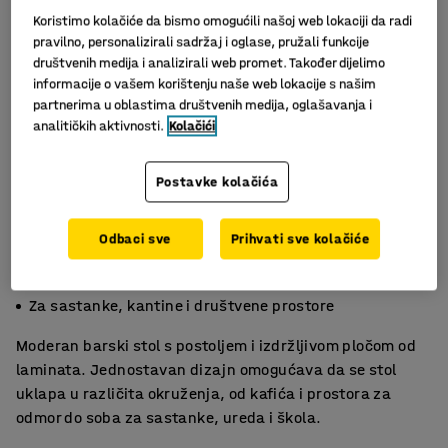
Koristimo kolačiće da bismo omogućili našoj web lokaciji da radi
pravilno, personalizirali sadržaj i oglase, pružali funkcije
društvenih medija i analizirali web promet. Također dijelimo
informacije o vašem korištenju naše web lokacije s našim
partnerima u oblastima društvenih medija, oglašavanja i
analitičkih aktivnosti.
Kolačići
Postavke kolačića
Slični proizvodi
Odbaci sve
Prihvati sve kolačiće
Moderan i jednostavan za održavanje
Izdržljiv asortiman stolova
Za sastanke, kantine i društvene prostore
Moderan barski stol s postoljem i izdržljivom pločom od
laminata. Jednostavan dizajn omogućava da se stol
uklapa u različita okruženja, od kafića i prostora za
odmor do soba za sastanke, ureda i škola.