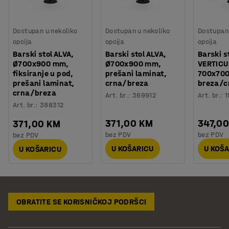
Dostupan u nekoliko
Dostupan u nekoliko
Dostupan 
opcija
opcija
opcija
Barski stol ALVA,
Barski stol ALVA,
Barski s
Ø700x900 mm,
Ø700x900 mm,
VERTICU
fiksiranje u pod,
prešani laminat,
700x70
prešani laminat,
crna/breza
breza/c
crna/breza
Art. br.
:
369912
Art. br.
:
1
Art. br.
:
388312
371,00 KM
347,0
371,00 KM
bez PDV
bez PDV
bez PDV
U KOŠARICU
U KOŠ
U KOŠARICU
OBRATITE SE KORISNIČKOJ PODRŠCI