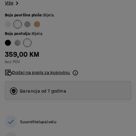
Više
Boja površine ploče
:
Bijela
Boja postolja
:
Bijela
359,00 KM
bez PDV
Dodaj na popis za kupovinu
Garancja od 7 godina
Suunnittelupalvelu