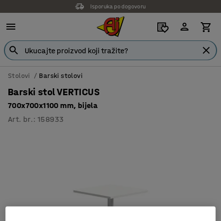
Isporuka po dogovoru
Stolovi
Barski stolovi
Barski stol VERTICUS
700x700x1100 mm, bijela
Art. br.
:
158933