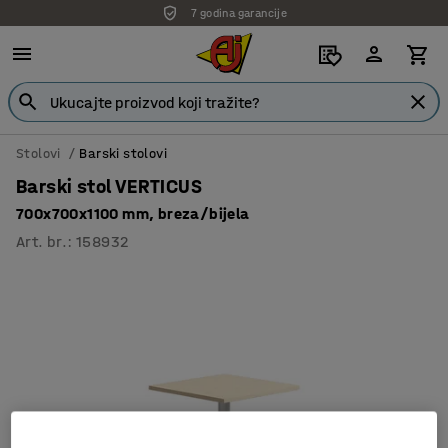
7 godina garancije
Stolovi
Barski stolovi
Barski stol VERTICUS
700x700x1100 mm, breza/bijela
Art. br.
:
158932