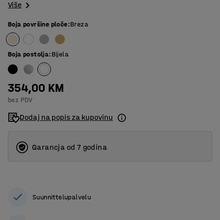
Više
Boja površine ploče
:
Breza
Boja postolja
:
Bijela
354,00 KM
bez PDV
Dodaj na popis za kupovinu
Garancja od 7 godina
Suunnittelupalvelu