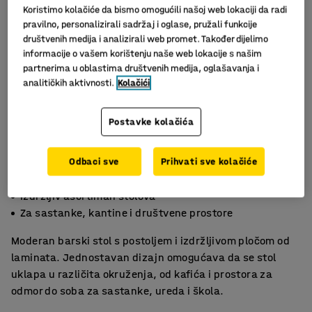
Koristimo kolačiće da bismo omogućili našoj web lokaciji da radi
pravilno, personalizirali sadržaj i oglase, pružali funkcije
društvenih medija i analizirali web promet. Također dijelimo
informacije o vašem korištenju naše web lokacije s našim
partnerima u oblastima društvenih medija, oglašavanja i
analitičkih aktivnosti.
Kolačići
Postavke kolačića
Odbaci sve
Prihvati sve kolačiće
Moderan i jednostavan za održavanje
Izdržljiv asortiman stolova
Za sastanke, kantine i društvene prostore
Moderan barski stol s postoljem i izdržljivom pločom od
laminata. Jednostavan dizajn omogućava da se stol
uklapa u različita okruženja, od kafića i prostora za
odmor do soba za sastanke, ureda i škola.