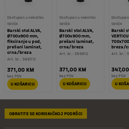
Dostupan u nekoliko
Dostupan u nekoliko
Dostupan 
opcija
opcija
opcija
Barski stol ALVA,
Barski stol ALVA,
Barski s
Ø700x900 mm,
Ø700x900 mm,
VERTICU
fiksiranje u pod,
prešani laminat,
700x70
prešani laminat,
crna/breza
breza/c
crna/breza
Art. br.
:
369912
Art. br.
:
1
Art. br.
:
388312
371,00 KM
347,0
371,00 KM
bez PDV
bez PDV
bez PDV
U KOŠARICU
U KOŠ
U KOŠARICU
OBRATITE SE KORISNIČKOJ PODRŠCI