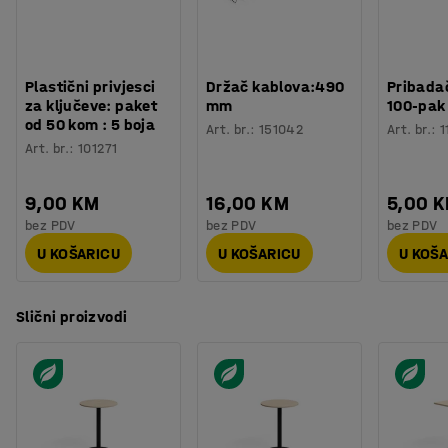
Boja postolja
:
Bijela
dinamično okruženje koje poziva na opuštene razgovore.
Broj za boju postolja
:
RAL 9016
Materijal postolja
:
Čelik
Potreban broj osoba
:
2
Plastični privjesci
Držač kablova:490
Pribadač
Procjena vremena
:
30
Min
za ključeve: paket
mm
100-pak
Težina
:
21,85
kg
od 50 kom : 5 boja
Art. br.
:
151042
Art. br.
:
1
Montaža
:
Dolazi nesastavljeno
Art. br.
:
101271
Testirano
:
EN 15372
Kvaliteta - Eko oznaka
:
Möbelfakta 120251023
9,00 KM
16,00 KM
5,00 
bez PDV
bez PDV
bez PDV
U KOŠARICU
U KOŠARICU
U KOŠ
Slični proizvodi