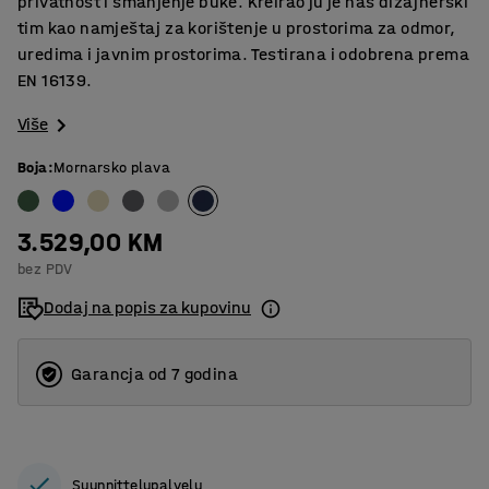
privatnost i smanjenje buke. Kreirao ju je naš dizajnerski
tim kao namještaj za korištenje u prostorima za odmor,
uredima i javnim prostorima. Testirana i odobrena prema
EN 16139.
Više
Boja
:
Mornarsko plava
3.529,00 KM
bez PDV
Dodaj na popis za kupovinu
Garancja od 7 godina
Suunnittelupalvelu