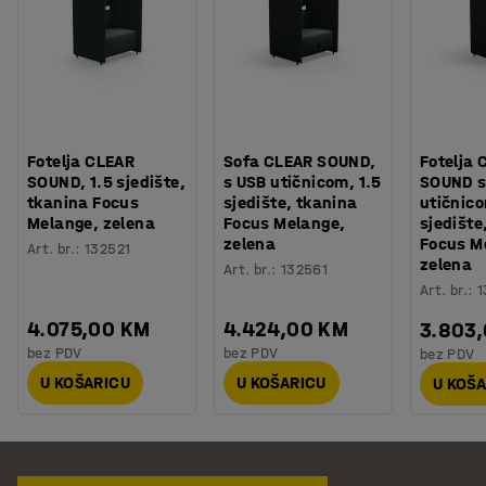
Fotelja CLEAR
Sofa CLEAR SOUND,
Fotelja 
SOUND, 1.5 sjedište,
s USB utičnicom, 1.5
SOUND s
tkanina Focus
sjedište, tkanina
utičnico
Melange, zelena
Focus Melange,
sjedište
zelena
Focus M
Art. br.
:
132521
zelena
Art. br.
:
132561
Art. br.
:
1
4.075,00 KM
4.424,00 KM
3.803
bez PDV
bez PDV
bez PDV
U KOŠARICU
U KOŠARICU
U KOŠ