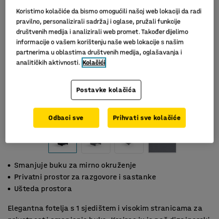
Koristimo kolačiće da bismo omogućili našoj web lokaciji da radi
pravilno, personalizirali sadržaj i oglase, pružali funkcije
društvenih medija i analizirali web promet. Također dijelimo
informacije o vašem korištenju naše web lokacije s našim
partnerima u oblastima društvenih medija, oglašavanja i
analitičkih aktivnosti.
Kolačići
Postavke kolačića
Slični proizvodi
Odbaci sve
Prihvati sve kolačiće
Smanjuje buku za mirno okruženje
Privatni prostor za razgovore i sastanke
Ušteda prostora
Elegantna fotelja s 1 sjedištem i visokim stranicama za