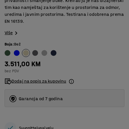
privatnost i smanjenje buke. Kreirao ju je naš dizajnerski
tim kao namještaj za korištenje u prostorima za odmor,
uredima i javnim prostorima. Testirana i odobrena prema
EN 16139.
Više
Boja
:
Bež
3.511,00 KM
bez PDV
Dodaj na popis za kupovinu
Garancja od 7 godina
Suunnittelupalvelu