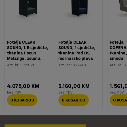
Fotelja CLEAR
Fotelja CLEAR
Fotelja
SOUND, 1.5 sjedište,
SOUND, 1 sjedište,
COPENH
tkanina Focus
tkanina Pod CS,
tkanina,
Melange, zelena
mornarsko plava
smeđa
Art. br.
:
132521
Art. br.
:
132401
Art. br.
:
1
4.075,00 KM
3.160,00 KM
1.561,
bez PDV
bez PDV
bez PDV
U KOŠARICU
U KOŠARICU
U KOŠ