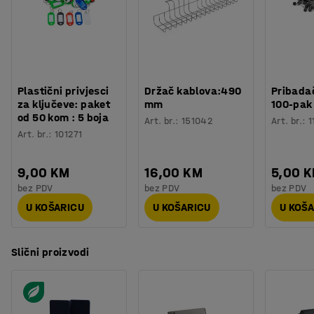
Plastični privjesci
Držač kablova:490
Pribadač
za ključeve: paket
mm
100-pak
od 50 kom : 5 boja
Art. br.
:
151042
Art. br.
:
1
Art. br.
:
101271
9,00 KM
16,00 KM
5,00 
bez PDV
bez PDV
bez PDV
U KOŠARICU
U KOŠARICU
U KOŠ
Slični proizvodi