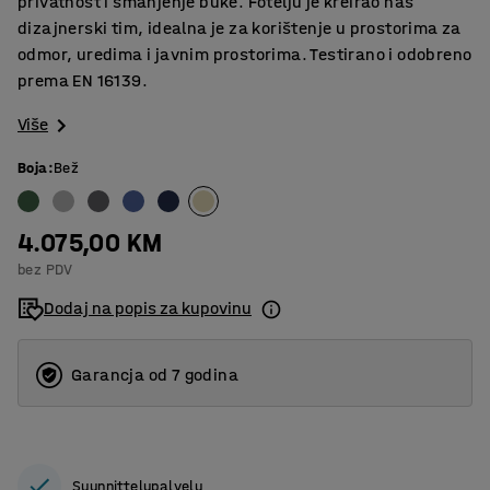
privatnost i smanjenje buke. Fotelju je kreirao naš
dizajnerski tim, idealna je za korištenje u prostorima za
odmor, uredima i javnim prostorima. Testirano i odobreno
prema EN 16139.
Više
Boja
:
Bež
4.075,00 KM
bez PDV
Dodaj na popis za kupovinu
Garancja od 7 godina
Suunnittelupalvelu