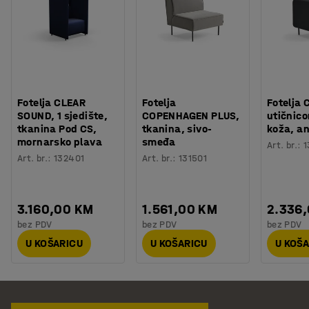
Fotelja CLEAR
Fotelja
Fotelja 
SOUND, 1 sjedište,
COPENHAGEN PLUS,
utičnic
tkanina Pod CS,
tkanina, sivo-
koža, an
mornarsko plava
smeđa
Art. br.
:
1
Art. br.
:
132401
Art. br.
:
131501
3.160,00 KM
1.561,00 KM
2.336
bez PDV
bez PDV
bez PDV
U KOŠARICU
U KOŠARICU
U KOŠ