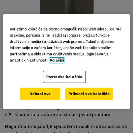
Koristimo kolačiće da bismo omogućili našoj web lokaciji da radi
pravilno, personalizirali sadržaj i oglase, pružali funkcije
društvenih medija i analizirali web promet. Također dijelimo
informacije o vašem korištenju naše web lokacije s našim
partnerima u oblastima društvenih medija, oglašavanja i
analitičkih aktivnosti.
Kolačići
Slični proizvodi
Postavke kolačića
Odbaci sve
Prihvati sve kolačiće
Smanjuje buku za mirno okruženje
Privatni prostor za razgovore i sastanke
Prikladno za prostore za odmor i javne prostore
Elegantna fotelja s 1,5 sjedištem i visokim stranicama za