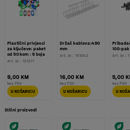
Plastični privjesci
Držač kablova:490
Pribadač
za ključeve: paket
mm
100-pak
od 50 kom : 5 boja
Art. br.
:
151042
Art. br.
:
1
Art. br.
:
101271
9,00 KM
16,00 KM
5,00 
bez PDV
bez PDV
bez PDV
U KOŠARICU
U KOŠARICU
U KOŠ
Slični proizvodi