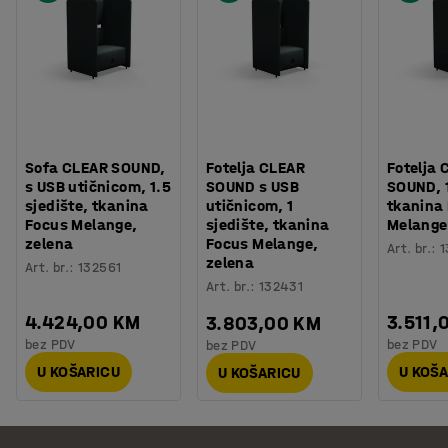
Sofa CLEAR SOUND,
Fotelja CLEAR
Fotelja 
s USB utičnicom, 1.5
SOUND s USB
SOUND, 1
sjedište, tkanina
utičnicom, 1
tkanina
Focus Melange,
sjedište, tkanina
Melange
zelena
Focus Melange,
Art. br.
:
1
zelena
Art. br.
:
132561
Art. br.
:
132431
4.424,00 KM
3.511,
3.803,00 KM
bez PDV
bez PDV
bez PDV
U KOŠARICU
U KOŠ
U KOŠARICU