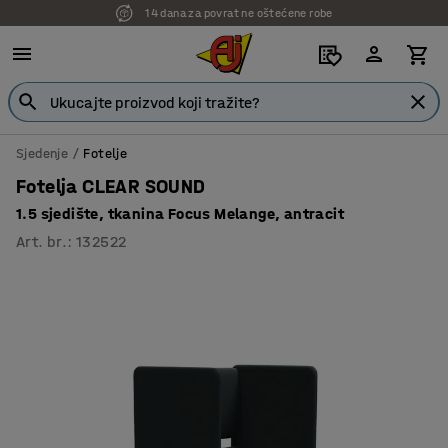
14 dana za povrat ne oštećene robe
7 godina garancije
Sjedenje
Fotelje
Fotelja CLEAR SOUND
1.5 sjedište, tkanina Focus Melange, antracit
Art. br.
:
132522