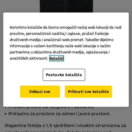
Koristimo kolačiće da bismo omogućili našoj web lokaciji da radi
pravilno, personalizirali sadržaj i oglase, pružali funkcije
društvenih medija i analizirali web promet. Također dijelimo
informacije o vašem korištenju naše web lokacije s našim
partnerima u oblastima društvenih medija, oglašavanja i
analitičkih aktivnosti.
Kolačići
Slični proizvodi
Postavke kolačića
Odbaci sve
Prihvati sve kolačiće
Smanjuje buku za mirno okruženje
Privatni prostor za razgovore i sastanke
Prikladno za prostore za odmor i javne prostore
Elegantna fotelja s 1,5 sjedištem i visokim stranicama za