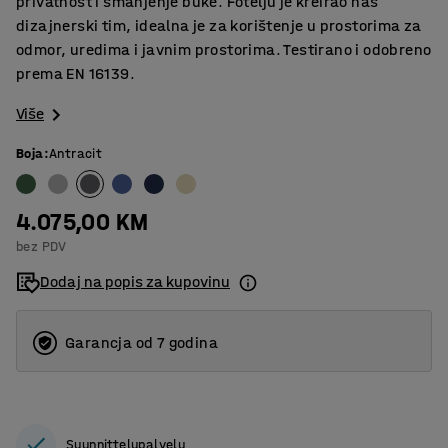
privatnost i smanjenje buke. Fotelju je kreirao naš
dizajnerski tim, idealna je za korištenje u prostorima za
odmor, uredima i javnim prostorima. Testirano i odobreno
prema EN 16139.
Više
Boja
:
Antracit
4.075,00 KM
bez PDV
Dodaj na popis za kupovinu
Garancja od 7 godina
Suunnittelupalvelu