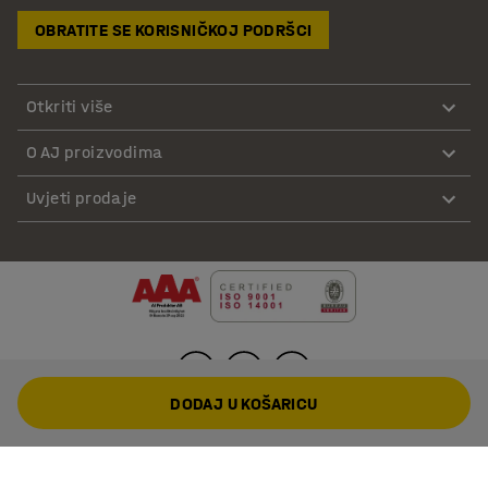
OBRATITE SE KORISNIČKOJ PODRŠCI
Otkriti više
O AJ proizvodima
Uvjeti prodaje
DODAJ U KOŠARICU