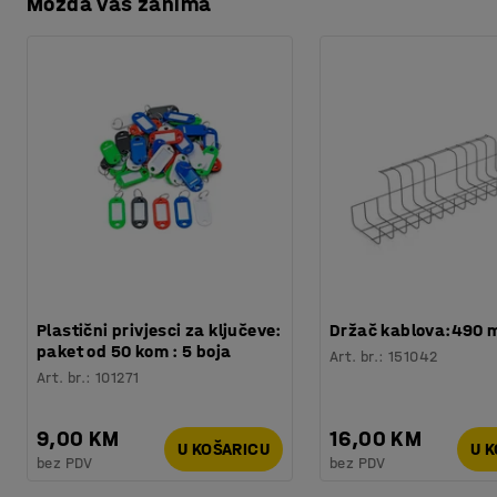
Možda vas zanima
Preuzmite upute za održavanjen
Broj /pakiranje
:
8
Potreban broj osoba
:
1
Možete ih kombinirati s drugim panelima različitih boja i d
Preuzmite upute za montažu
Procjena vremena
:
30
Min
zidu.
Težina
:
4,61
kg
Plastični privjesci za ključeve:
Držač kablova:490
paket od 50 kom : 5 boja
Art. br.
:
151042
Art. br.
:
101271
9,00 KM
16,00 KM
U KOŠARICU
U 
bez PDV
bez PDV