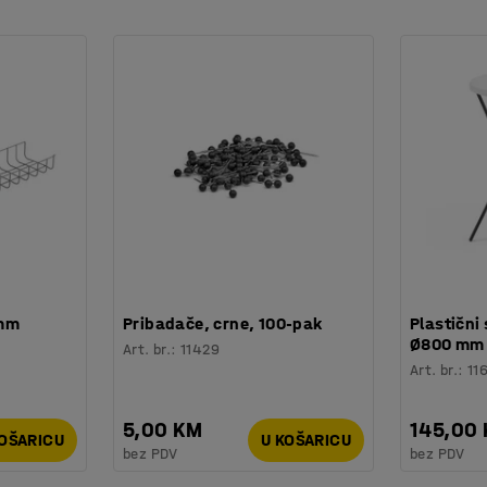
izajna kako bi stvorili jedinstveni uzorak na
 mm
Pribadače, crne, 100-pak
Plastični 
Ø800 mm
Art. br.
:
11429
Art. br.
:
11
5,00 KM
145,00
KOŠARICU
U KOŠARICU
bez PDV
bez PDV