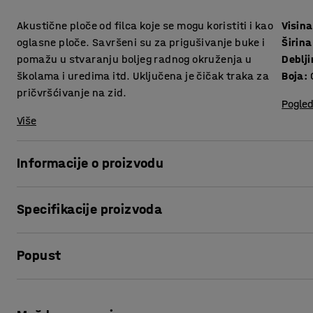
Akustične ploče od filca koje se mogu koristiti i kao
Visina
oglasne ploče. Savršeni su za prigušivanje buke i
Širina
pomažu u stvaranju boljeg radnog okruženja u
Deblj
školama i uredima itd. Uključena je čičak traka za
Boja
:
pričvršćivanje na zid.
Pogled
Više
Informacije o proizvodu
Akustični paneli su funkcionalni i dekorativni. Osim što sm
Specifikacije proizvoda
dizajna uređenja prostora u uredima, recepcijama i konf
Visina
:
600
mm
Akustični paneli su izrađeni od 100% poliesterskih vlakana 
Popust
Širina
:
600
mm
pozitivna svojstva. Netoksični su, lagani, vodootporni i lak
Debljina
:
11
mm
ploče.
Boja
:
Crna
Ispis stranice
Materijal
:
PET
Akustični paneli dolaze u pakiranju od 8 komada iste boje.