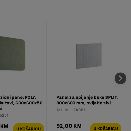
 zidni panel POLY,
Panel za upijanje buke SPLIT,
 kutovi, 600x600x56
800x600 mm, svijetlo sivi
ni
Art. br.
:
124081
5231
92,00 KM
 KM
U KOŠARICU
U KOŠARICU