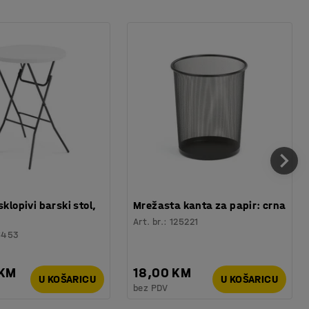
sklopivi barski stol,
Mrežasta kanta za papir: crna
Art. br.
:
125221
6453
 KM
18,00 KM
U KOŠARICU
U KOŠARICU
bez PDV