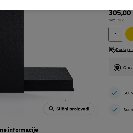
305,00
bez PDV
Dodaj n
Gara
Suun
Slični proizvodi
Suun
čne informacije