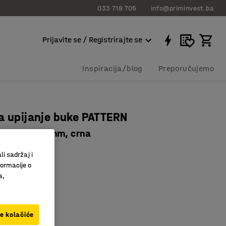
033 718 705
info@priminvest.ba
Prijavite se / Registrirajte se
Inspiracija/blog
Preporučujemo
a upijanje buke PATTERN
00x600x11 mm, crna
8524
li sadržaj i
formacije o
i upija buku
a,
lastiti uzorak
ao oglasna ploča
ve kolačiće