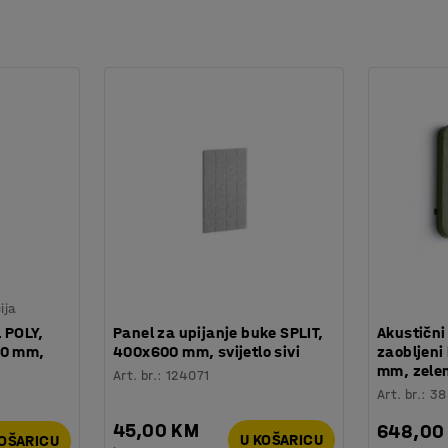
ija
l POLY,
Panel za upijanje buke SPLIT,
Akustični
40 mm,
400x600 mm, svijetlo sivi
zaobljeni
mm, zele
Art. br.
:
124071
Art. br.
:
38
45,00 KM
648,00
U KOŠARICU
KOŠARICU