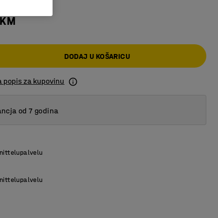
 KM
DODAJ U KOŠARICU
a popis za kupovinu
ncja od 7 godina
nittelupalvelu
nittelupalvelu