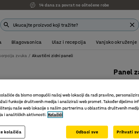
7 godina garancije
a
Blagovaonica
Ulaz i recepcija
Vanjsko okruženje
sorpcija zvuka
Akustični zidni paneli
Panel z
8-pak, 6
Art. br.
:
13
olačiće da bismo omogućili našoj web lokaciji da radi pravilno, personalizira
žali funkcije društvenih medija i analizirali web promet. Također dijelimo in
Panel koj
štenju naše web lokacije s našim partnerima u oblastima društvenih medij
Složite v
 i analitičkih aktivnosti.
Kolačići
Služi i k
Boja
:
Crna
e kolačića
Odbaci sve
Prihvati s