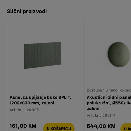
Slični proizvodi
Dostupan u nekoliko opc
Panel za upijanje buke SPLIT,
Akustični zidni pane
1200x600 mm, zeleni
polukružni, Ø550x1
zeleni
Art. br.
:
124093
Art. br.
:
385141
161,00 KM
544,00 KM
U KOŠARICU
U 