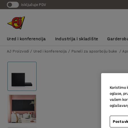
Isključuje PDV
Ured i konferencija
Industrija i skladište
Garderob
AJ Proizvodi
Ured i konferencija
Paneli za apsorbciju buke
Ap
Koristimo k
oglase, pru
vašem kori
oglašavanja
Postavk