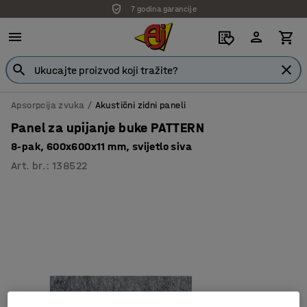
7 godina garancije
Apsorpcija zvuka
Akustični zidni paneli
Panel za upijanje buke PATTERN
8-pak, 600x600x11 mm, svijetlo siva
Art. br.
:
138522