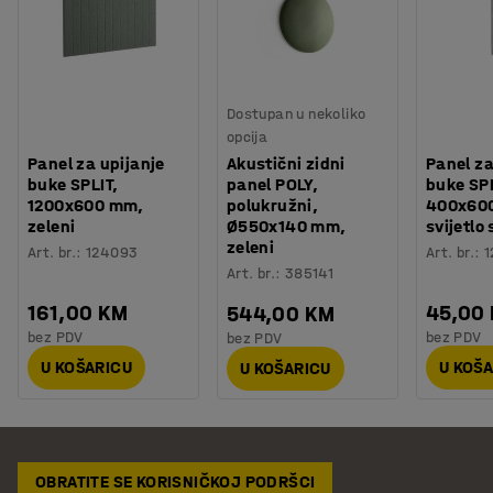
Dostupan u nekoliko
opcija
Panel za upijanje
Akustični zidni
Panel za
buke SPLIT,
panel POLY,
buke SPL
1200x600 mm,
polukružni,
400x60
zeleni
Ø550x140 mm,
svijetlo 
zeleni
Art. br.
:
124093
Art. br.
:
1
Art. br.
:
385141
161,00 KM
45,00
544,00 KM
bez PDV
bez PDV
bez PDV
U KOŠARICU
U KOŠ
U KOŠARICU
OBRATITE SE KORISNIČKOJ PODRŠCI