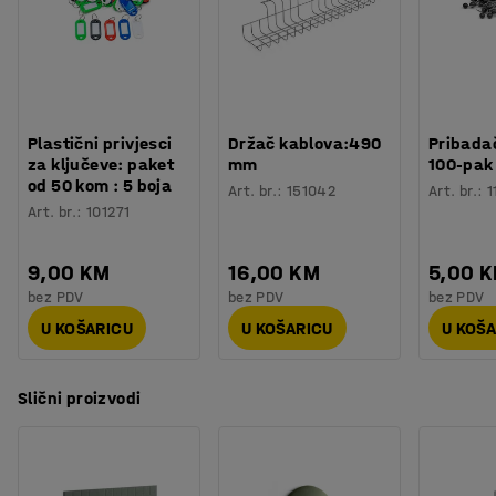
boje. Čičak traka za montažu na zid je uključena.
Možete ih kombinirati s drugim panelima različitih boja i
dizajna kako bi stvorili jedinstveni uzorak na zidu.
Plastični privjesci
Držač kablova:490
Pribadač
za ključeve: paket
mm
100-pak
od 50 kom : 5 boja
Art. br.
:
151042
Art. br.
:
1
Art. br.
:
101271
9,00 KM
16,00 KM
5,00 
bez PDV
bez PDV
bez PDV
U KOŠARICU
U KOŠARICU
U KOŠ
Slični proizvodi