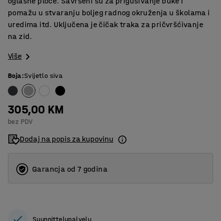
oglasne ploče. Savršeni su za prigušivanje buke i
pomažu u stvaranju boljeg radnog okruženja u školama i
uredima itd. Uključena je čičak traka za pričvršćivanje
na zid.
Više
Boja
:
Svijetlo siva
305,00 KM
bez PDV
Dodaj na popis za kupovinu
Garancja od 7 godina
Suunnittelupalvelu