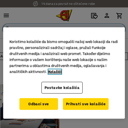
14 dana za povrat ne oštećene robe
Koristimo kolačiće da bismo omogućili našoj web lokaciji da radi
Inspiracija/blog
Liderstvo
pravilno, personalizirali sadržaj i oglase, pružali funkcije
društvenih medija i analizirali web promet. Također dijelimo
ANJE RADNOG OKRUŽENJA
LIDERSTVO
STIL I KONCEPT
informacije o vašem korištenju naše web lokacije s našim
partnerima u oblastima društvenih medija, oglašavanja i
Prikaži sve oznake
analitičkih aktivnosti.
Kolačići
Postavke kolačića
LIDERSTVO
Šta je liderstvo? Menadžer i
lider nisu uvijek ista stvar
Odbaci sve
Prihvati sve kolačiće